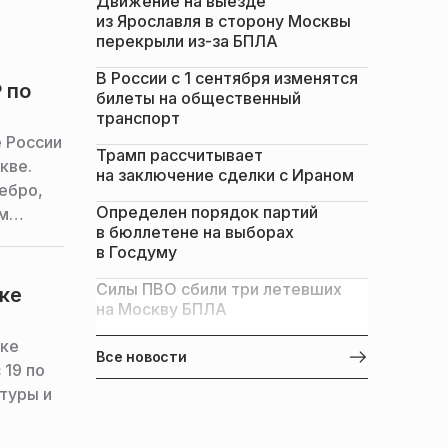
Движение на выезде
из Ярославля в сторону Москвы
перекрыли из-за БПЛА
В России с 1 сентября изменятся
 по
билеты на общественный
транспорт
 России
Трамп рассчитывает
кве.
на заключение сделки с Ираном
ебро,
Определен порядок партий
ом
в бюллетене на выборах
ры и
в Госдуму
Силы ПВО сбили три летевших
ке
на Москву БПЛА
бке
Все новости
 19 по
туры и