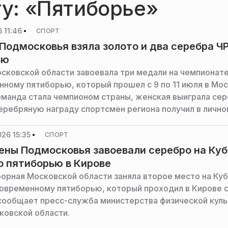
гу: «Пятиборье»
 11:46
СПОРТ
Подмосковья взяла золото и два серебра ЧР
ью
сковской области завоевала три медали на чемпионате
нному пятиборью, который прошел с 9 по 11 июля в Мос
манда стала чемпионом страны, женская выиграла сер
еребряную награду спортсмен региона получил в личн
общает пресс-служба министерства физической культу
ковской области.
26 15:35
СПОРТ
ны Подмосковья завоевали серебро на Куб
о пятиборью в Кирове
орная Московской области заняла второе место на Ку
современному пятиборью, который проходил в Кирове с
 сообщает пресс-служба министерства физической куль
ковской области.