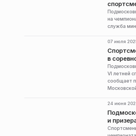
спортсм
Подмосковн
на чемпион
служба мин
07 июля 202
Спортсме
в соревн
Подмосковн
VI летней 
сообщает п
Московской
24 июня 202
Подмоск
и призер
Спортсмены
чемпионата