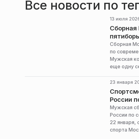
Все новости по те
13 июля 2026
Сборная 
пятибор
Сборная Мо
по совреме
Мужская ко
еще одну с
зачете, со
спорта Мос
23 января 20
Спортсме
России п
Мужская сб
России по 
22 января,
спорта Мос