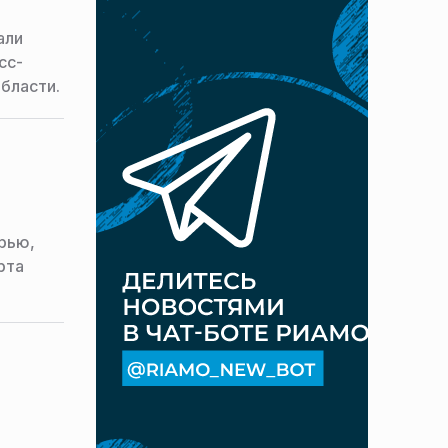
али
сс-
бласти.
рью,
рта