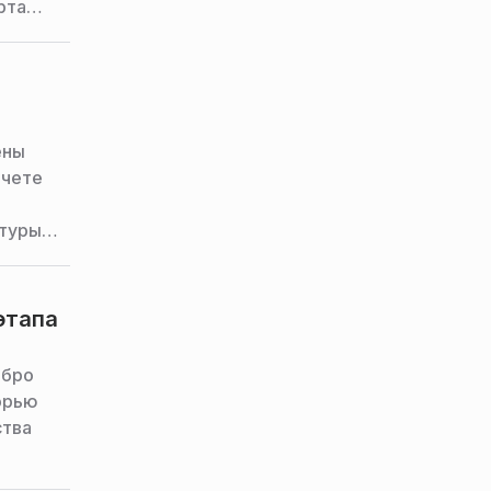
рта
ены
ачете
ьтуры
этапа
ебро
орью
ства