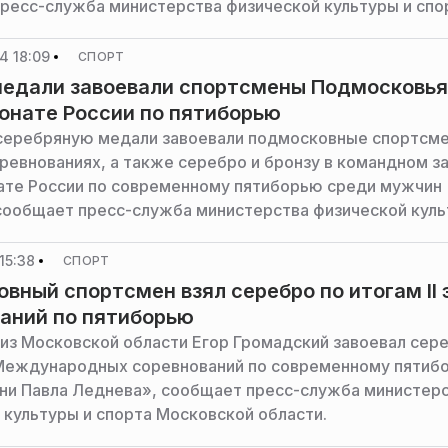
ресс-служба министерства физической культуры и спо
ья.
4 18:09
СПОРТ
медали завоевали спортсмены Подмосковья
онате России по пятиборью
серебряную медали завоевали подмосковные спортсм
оревнованиях, а также серебро и бронзу в командном з
ате России по современному пятиборью среди мужчин
сообщает пресс-служба министерства физической кул
осковской области.
15:38
СПОРТ
вный спортсмен взял серебро по итогам II 
аний по пятиборью
из Московской области Егор Громадский завоевал сер
е Международных соревнований по современному пятиб
ни Павла Леднева», сообщает пресс-служба министер
 культуры и спорта Московской области.