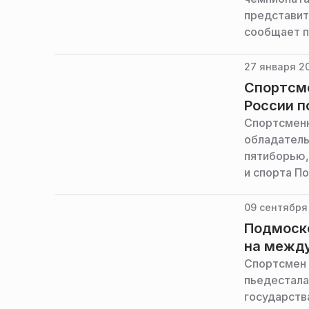
представит
сообщает п
Подмосков
27 января 20
Спортсме
России п
Спортсменк
обладатель
пятиборью,
и спорта П
09 сентября
Подмоск
на между
Спортсмен 
пьедестала
государств