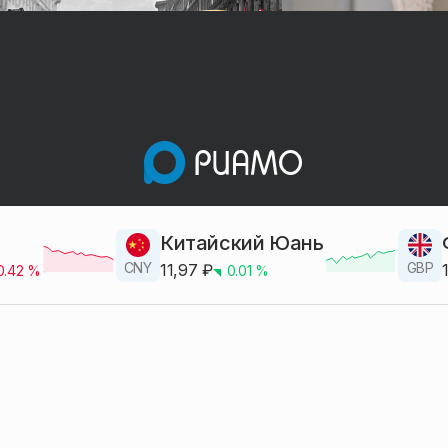
Китайский Юань
CNY
GBP
11,97
₽
0.42
%
0.01
%