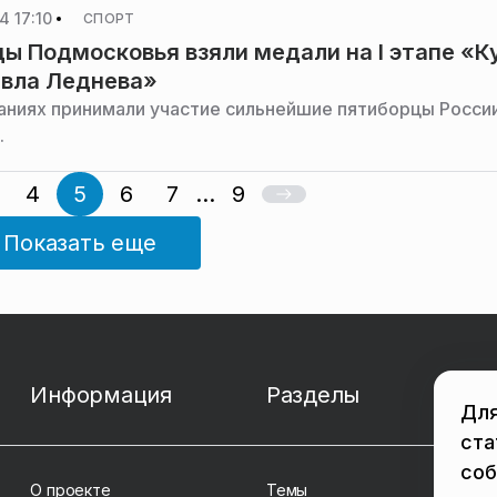
4 17:10
СПОРТ
ы Подмосковья взяли медали на I этапе «К
авла Леднева»
аниях принимали участие сильнейшие пятиборцы России
.
4
5
6
7
...
9
Показать еще
Информация
Разделы
Для
ста
соб
О проекте
Темы