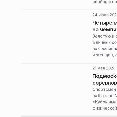
сообщает п
Подмосков
24 июня 202
Четыре 
на чемпи
Золотую и 
в личных с
на чемпион
и женщин, 
и спорта М
21 мая 2024 
Подмоско
соревнов
Спортсмен 
на II этап
«Кубок име
физической