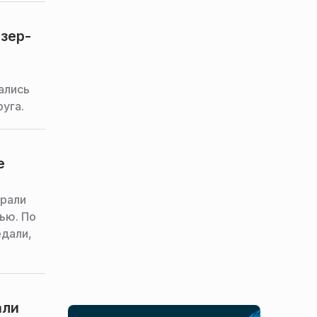
зер-
ались
уга.
е
грали
ью. По
едали,
али