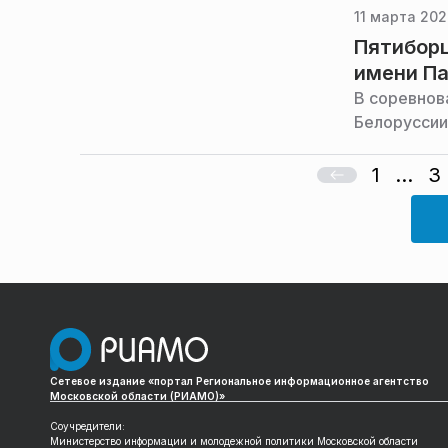
11 марта 202
Пятиборц
имени П
В соревнов
Белоруссии
1
...
3
Сетевое издание «портал Региональное информационное агентство
Московской области (РИАМО)»
Соучредители:
Министерство информации и молодежной политики Московской области