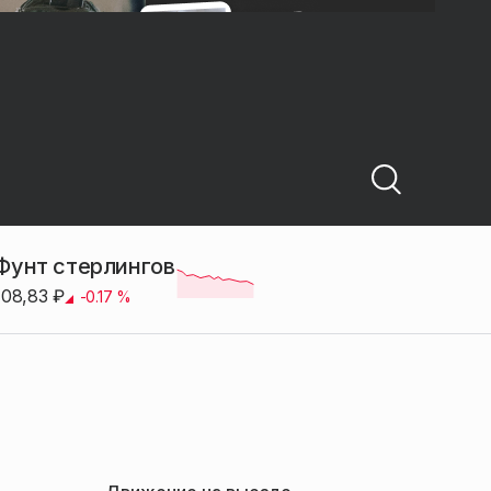
Фунт стерлингов
108,83
₽
-0.17
%