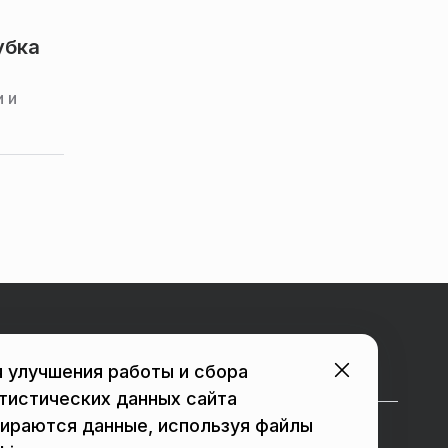
убка
 и
Городские порталы
 улучшения работы и сбора
тистических данных сайта
ираются данные, используя файлы
в Подольске
в Люберцах