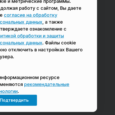
kie и метрические программы.
должая работу с сайтом, Вы даете
в Мытищах
в Красногорске
ое
согласие на обработку
в Реутове
в Королёве
сональных данных
, а также
в Балашихе
в Домодедово
тверждаете ознакомление с
итикой обработки и защиты
в Сергиевом Посаде
в Щёлково
сональных данных
. Файлы cookie
но отключить в настройках Вашего
узера.
информационном ресурсе
именяются
рекомендательные
нологии
.
Мы в соцсетях
Подтвердить