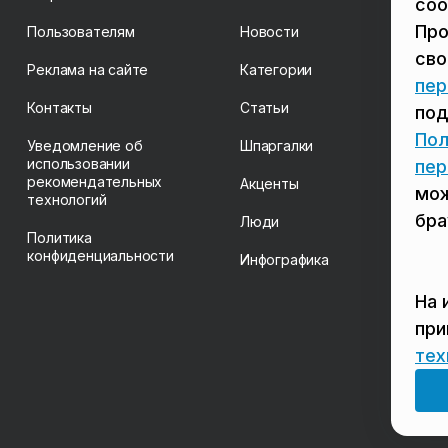
coo
Про
Пользователям
Новости
св
Реклама на сайте
Категории
пер
Контакты
Статьи
под
Пол
Уведомление об
Шпаргалки
использовании
пер
рекомендательных
Акценты
мож
технологий
бра
Люди
Политика
конфиденциальности
Инфографика
На 
пр
тех