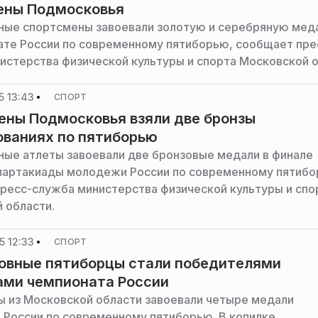
ены Подмосковья
ые спортсмены завоевали золотую и серебряную мед
ате России по современному пятиборью, сообщает пре
истерства физической культуры и спорта Московской о
5 13:43
СПОРТ
ны Подмосковья взяли две бронзы
ованиях по пятиборью
ые атлеты завоевали две бронзовые медали в финале
спартакиады молодежи России по современному пятибо
ресс-служба министерства физической культуры и спо
 области.
5 12:33
СПОРТ
овные пятиборцы стали победителями
ами чемпионата России
 из Московской области завоевали четыре медали
 России по современному пятиборью. В копилке