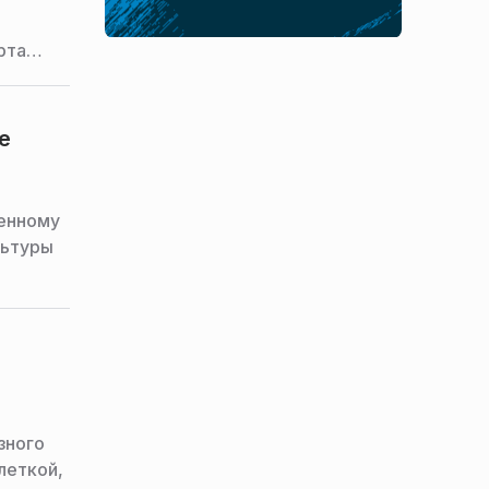
рта
е
менному
льтуры
зного
леткой,