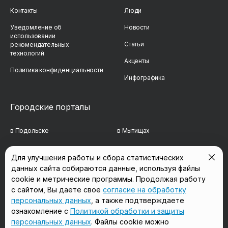
Контакты
Люди
Уведомление об
Новости
использовании
Статьи
рекомендательных
технологий
Акценты
Политика конфиденциальности
Инфографика
Городские порталы
в Подольске
в Мытищах
в Реутове
в Балашихе
Для улучшения работы и сбора статистических
данных сайта собираются данные, используя файлы
в Сергиевом Посаде
в Люберцах
cookie и метрические программы. Продолжая работу
в Красногорске
в Королёве
с сайтом, Вы даете свое
согласие на обработку
персональных данных
, а также подтверждаете
в Домодедово
в Щёлково
ознакомление с
Политикой обработки и защиты
персональных данных
. Файлы cookie можно