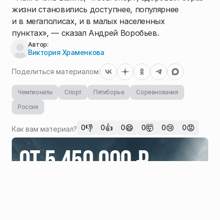
жизни становились доступнее, популярнее
и в мегаполисах, и в малых населенных
пунктах», — сказал Андрей Воробьев.
Автор:
Виктория Храменкова
Поделиться материалом:
Чемпионаты
Спорт
Пятиборье
Соревнования
Россия
👎
👍
😄
🤯
😢
😡
0
0
0
0
0
0
Как вам материал?