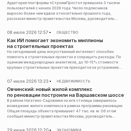
Аудитория платформы «СтроимПросто» превысила 3 тысячи
пользователей с начала 2026 года. Число подписчиков
выросло более чем вдвое относительно прошлого года,
рассказал министр правительства Москвы, руководитель
Департамента градостроительной политики, входящего в
Комплекс градостроительной политики и строительства
08 июля 2026 12:57
ОБЩЕСТВО
города, Владислав Овчинский.
Как ИИ помогает экономить миллионы
на строительных проектах
На сегодняшний день искусственный интеллект способен
помогать в строительных проектах и сокращать расходы. По
оценкам международных аналитиков, до 10–15% стоимости
крупных строительных проектов приходится на устранение
ошибок, которые можно было выявить еще до выхода техники
на площадку. Именно поэтому ИИ сегодня становится
07 июля 2026 13:23
НЕДВИЖИМОСТЬ
инструментом управления рисками.
Овчинский: новый жилой комплекс
по реновации построили на Варшавском шоссе
В районе Нагатино-Садовники на юге столицы завершилось
возведение жилого комплекса в рамках программы реновации.
Общая площадь объекта превышает 47 тыс. кв. м. Об этом
сообщил министр правительства Москвы, руководитель
Департамента градостроительной политики, входящего в
Комплекс градостроительной политики и строительства
29 июня 2026 12:20
ЭКОНОМИКА