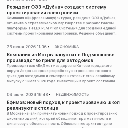
города, Владислав Овчинский.
Резидент ОЭЗ «Дубна» создаст систему
проектирования электроники
Компания «Цифровая мануфактура», резидент ОЭЗ «Дубна»,
объявила о стратегическом партнерстве с разработчиком
платформы T‑FLEX PLM «Топ Системы» для создания единой
системы проектирования электроники. Решение объединит
разработку печатных плат и управление жизненным циклом
изделий в одном цифровом контуре, сообщает пресс-служба
26 июня 2026 11:06
ЭКОНОМИКА
Мининвеста региона.
Компания из Истры запустит в Подмосковье
производство гриля для автодомов
Производитель «БиДжет» из деревни Котово городского
округа Истра завершил разработку встроенного газового
гриля для автодомов и кемперов и готовит его к серийному
выпуску с 1 июля 2026 года. Инвестиции в проект составили
около 100 тыс. рублей, сообщает пресс-служба Мининвеста
региона.
04 июня 2026 16:48
НЕДВИЖИМОСТЬ
Ефимов: новый подход к проектированию школ
реализуют в столице
В Москве начали применять новый подход к проектированию
школьных зданий, который объединяет прагматичность и
финансовую обоснованность. Обновленные архитектурно-