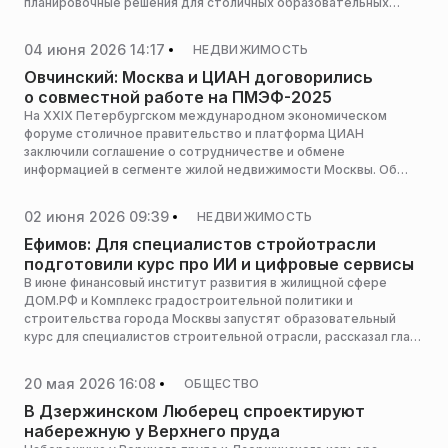
планировочные решения для столичных образовательных
учреждений нацелены на сокращение будущих издержек,
более разумное использование помещений и устранение
04 июня 2026 14:17
НЕДВИЖИМОСТЬ
ненужных расходов, сообщил на площадке XXIX
Петербургского международного экономического форума
Овчинский: Москва и ЦИАН договорились
глава столичного комплекса градостроительной политики и
о совместной работе на ПМЭФ-2025
строительства Владимир Ефимов.
На XXIX Петербургском международном экономическом
форуме столичное правительство и платформа ЦИАН
заключили соглашение о сотрудничестве и обмене
информацией в сегменте жилой недвижимости Москвы. Об
этом заявил министр правительства Москвы, руководитель
Департамента градостроительной политики, входящего в
02 июня 2026 09:39
НЕДВИЖИМОСТЬ
Комплекс градостроительной политики и строительства
города, Владислав Овчинский.
Ефимов: Для специалистов стройотрасли
подготовили курс про ИИ и цифровые сервисы
В июне финансовый институт развития в жилищной сфере
ДОМ.РФ и Комплекс градостроительной политики и
строительства города Москвы запустят образовательный
курс для специалистов строительной отрасли, рассказал глава
столичного Комплекса градостроительной политики и
строительства Владимир Ефимов.
20 мая 2026 16:08
ОБЩЕСТВО
В Дзержинском Люберец спроектируют
набережную у Верхнего пруда