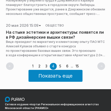
Набережную у Верхнего пруда и Дзержинского карьера
планируют благоустроить в городском округе Люберцы.
Проектирование уже ведется, ранее в Дзержинском обновили
несколько общественных пространств, сообщает пресс-
служба администрации горокруга.
20 мая 2026 15:09
ОБЩЕСТВО
На стыке эстетики и архитектуры: появятся ли
в РФ дизайнерские вышки связи?
Вице-президент по маркетингу и клиентскому опыту ПАО МТС
Алексей Кулаков объявил о старте конкурса
по проектированию базовых вышек связи. Это произошло
в ходе конференции и открытия выставки «Архитектура 2.0»
в рамках проекта A-Fest.
1
2
3
4
5
6
...
15
Показать еще
Сетевое издание «портал Региональное информационное агентство
Московской области (РИАМО)»