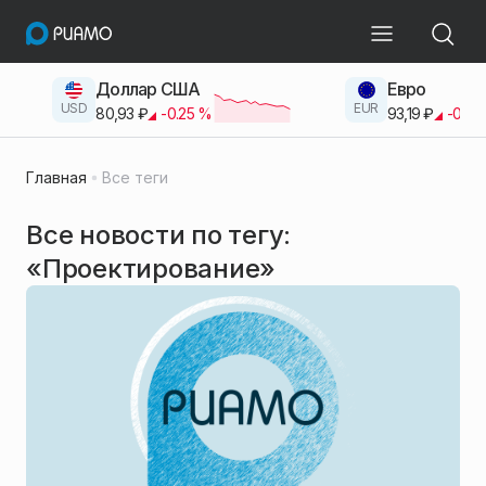
Доллар США
Евро
USD
EUR
80,93
₽
-0.25
%
93,19
₽
-0.42
Главная
Все теги
Все новости по тегу:
«Проектирование»