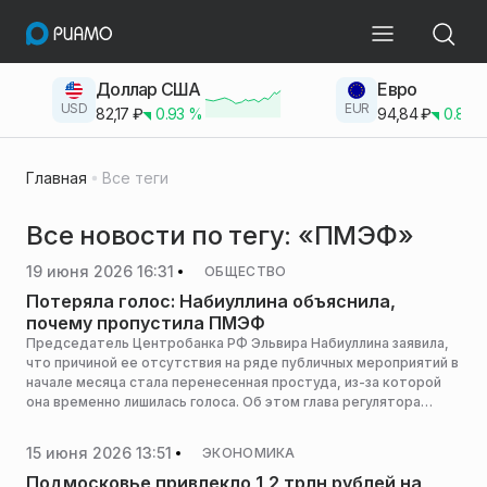
Доллар США
Евро
USD
EUR
82,17
₽
0.93
%
94,84
₽
0.83
Главная
Все теги
Все новости по тегу: «ПМЭФ»
19 июня 2026 16:31
ОБЩЕСТВО
Потеряла голос: Набиуллина объяснила,
почему пропустила ПМЭФ
Председатель Центробанка РФ Эльвира Набиуллина заявила,
что причиной ее отсутствия на ряде публичных мероприятий в
начале месяца стала перенесенная простуда, из-за которой
она временно лишилась голоса. Об этом глава регулятора
рассказала на пресс-конференции в Москве, трансляция
которой велась в официальном сообществе ЦБ в социальной
15 июня 2026 13:51
ЭКОНОМИКА
сети «ВКонтакте», сообщает «Коммерсант».
Подмосковье привлекло 1,2 трлн рублей на