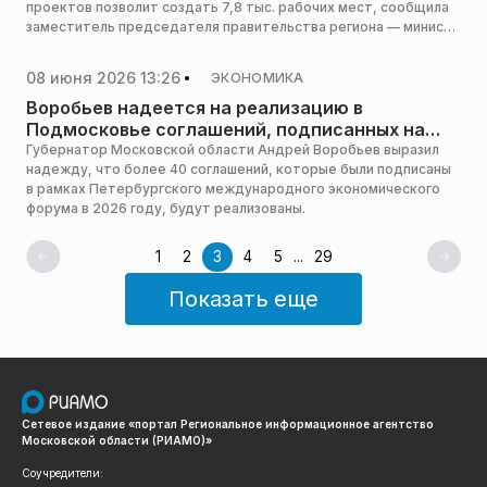
проектов позволит создать 7,8 тыс. рабочих мест, сообщила
заместитель председателя правительства региона — министр
инвестиций, промышленности и науки Екатерина Зиновьева,
сообщает пресс-служба Мининвеста региона.
08 июня 2026 13:26
ЭКОНОМИКА
Воробьев надеется на реализацию в
Подмосковье соглашений, подписанных на
ПМЭФ
Губернатор Московской области Андрей Воробьев выразил
надежду, что более 40 соглашений, которые были подписаны
в рамках Петербургского международного экономического
форума в 2026 году, будут реализованы.
1
2
3
4
5
...
29
Показать еще
Сетевое издание «портал Региональное информационное агентство
Московской области (РИАМО)»
Соучредители: