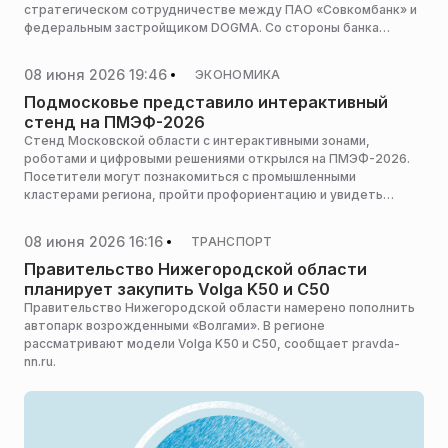
стратегическом сотрудничестве между ПАО «Совкомбанк» и
федеральным застройщиком DOGMA. Со стороны банка
документ завизировал исполнительный вице-президент —
руководитель филиала «Корпоративный» Евгений Миронов, со
08 июня 2026 19:46
ЭКОНОМИКА
стороны девелопера — президент компании Денис Морозов,
сообщила пресс-служба девелопера.
Подмосковье представило интерактивный
стенд на ПМЭФ-2026
Стенд Московской области с интерактивными зонами,
роботами и цифровыми решениями открылся на ПМЭФ-2026.
Посетители могут познакомиться с промышленными
кластерами региона, пройти профориентацию и увидеть
роботов-гуманоидов, сообщает пресс-служба Мининвеста
региона.
08 июня 2026 16:16
ТРАНСПОРТ
Правительство Нижегородской области
планирует закупить Volga K50 и C50
Правительство Нижегородской области намерено пополнить
автопарк возрожденными «Волгами». В регионе
рассматривают модели Volga K50 и C50, сообщает pravda-
nn.ru.