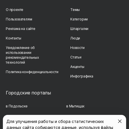
О проекте
Темы
Пользователям
Категории
Реклама на сайте
Шпаргалки
Контакты
Люди
Уведомление об
Новости
использовании
Статьи
рекомендательных
технологий
Акценты
Политика конфиденциальности
Инфографика
Городские порталы
в Подольске
в Мытищах
в Реутове
в Балашихе
Для улучшения работы и сбора статистических
данных сайта собираются данные, используя файлы
в Сергиевом Посаде
в Люберцах