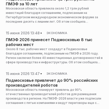
ПМЭФ за 10 лет
Московская область привлекла около 1,2 трлн рублей
инвестиций благодаря соглашениям, подписанным на
Петербургском международном экономическом форуме за
последние десять с лишним лет. Об этом сообщила
заместитель председателя правительства региона — министр
инвестиций, промышленности и науки Подмосковья Екатерина
15 июня 2026 13:48
ЭКОНОМИКА
Зиновьева в интервью ТАСС, сообщает пресс-служба
Мининвеста региона.
ПМЭФ 2026 принесет Подмосковью 8 тыс
рабочих мест
Около 8 тыс. рабочих мест создадут в Подмосковье
благодаря соглашениям, подписанным на ПМЭФ в 2026 году.
Регион заключил более 40 инвестиционных договоренностей в
сфере производства и инфраструктуры. Об этом сообщила
зампред правительства — министр инвестиций,
промышленности и науки Московской области Екатерина
15 июня 2026 13:47
ЭКОНОМИКА
Зиновьева, сообщает пресс-служба Мининвеста региона.
Подмосковье привлечет до 90% российских
производителей роботов
Московская область планирует привлечь до 90%
отечественных производителей роботов для размещения
производств в регионе. На ПМЭФ-2026 власти уже подписали
соглашения с пятью компаниями и ведут переговоры еще с
двумя, сообщает пресс-служба Мининвеста региона.