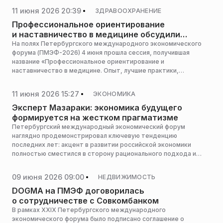
11 июня 2026 20:39
ЗДРАВООХРАНЕНИЕ
Профессиональное ориентирование
и наставничество в медицине обсудили
на ПМЭФ-2026
На полях Петербургского международного экономического
форума (ПМЭФ-2026) 4 июня прошла сессия, получившая
название «Профессиональное ориентирование и
наставничество в медицине. Опыт, лучшие практики,
будущие». Участники встречи обсудили введение
обязательного наставничества и профориентации студентов
11 июня 2026 15:27
ЭКОНОМИКА
как важнейших механизмов укрепления кадрового потенциала
отечественного здравоохранения, сообщили организаторы.
Эксперт Мазараки: экономика будущего
формируется на жестком прагматизме
Петербургский международный экономический форум
наглядно продемонстрировал ключевую тенденцию
последних лет: акцент в развитии российской экономики
полностью сместился в сторону рационального подхода и
жесткого прагматизма. Об этом сообщил глава группы
«Стилобат» Лев Мазараки.
09 июня 2026 09:00
НЕДВИЖИМОСТЬ
DOGMA на ПМЭФ договорилась
о сотрудничестве с Совкомбанком
В рамках XXIX Петербургского международного
экономического форума было подписано соглашение о