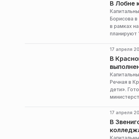
В Лобне 
Капитальны
Борисова в
в рамках н
планируют 
строительн
17 апреля 20
В Красно
выполнен
Капитальны
Речная в К
дети». Гот
министерст
17 апреля 20
В Звениг
колледж
Капитальны