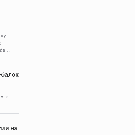
ику
о
ба
-балок
уге,
или на