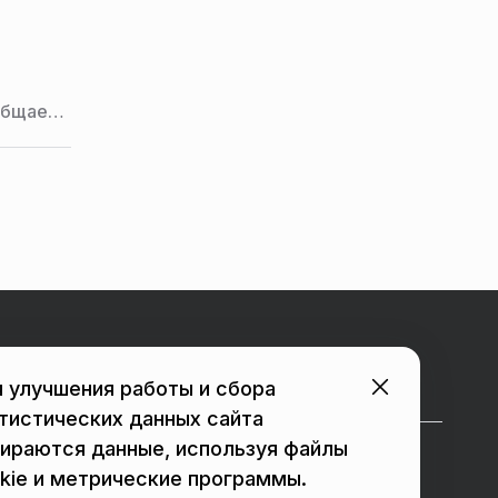
общает
й
Городские порталы
 улучшения работы и сбора
тистических данных сайта
ираются данные, используя файлы
в Подольске
в Люберцах
kie и метрические программы.