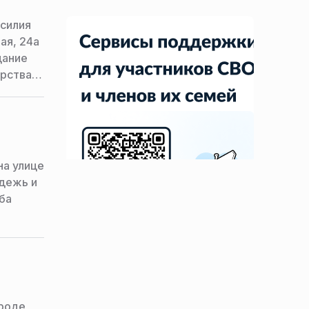
силия
ая, 24а
дание
ерства
на улице
дежь и
ба
ороде