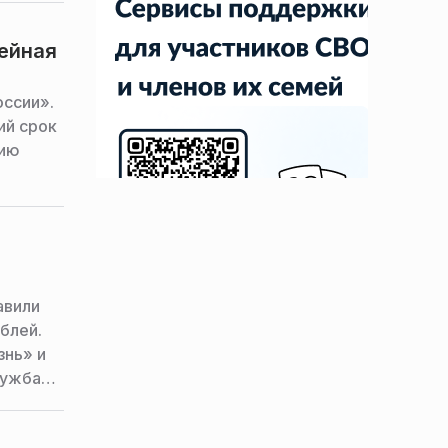
умы по
ейная
оссии».
ий срок
нию
авили
блей.
знь» и
лужба