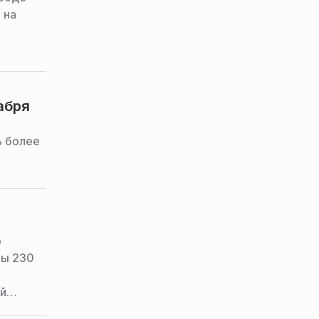
 на
абря
ь более
о
ны 230
й