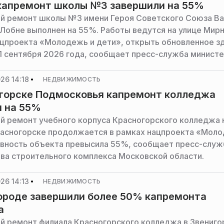
капремонт школы №3 завершили на 55%
й ремонт школы №3 имени Героя Советского Союза Ва
 Лобне выполнен на 55%. Работы ведутся на улице Мирн
ацпроекта «Молодежь и дети», открыть обновленное з
1 сентября 2026 года, сообщает пресс-служба минист
ого комплекса Московской области.
26 14:18
НЕДВИЖИМОСТЬ
горске Подмосковья капремонт колледжа
 на 55%
й ремонт учебного корпуса Красногорского колледжа 
расногорске продолжается в рамках нацпроекта «Моло
овность объекта превысила 55%, сообщает пресс-служ
ва строительного комплекса Московской области.
26 14:13
НЕДВИЖИМОСТЬ
ороде завершили более 50% капремонта
а
й ремонт филиала Красногорского колледжа в Звениг