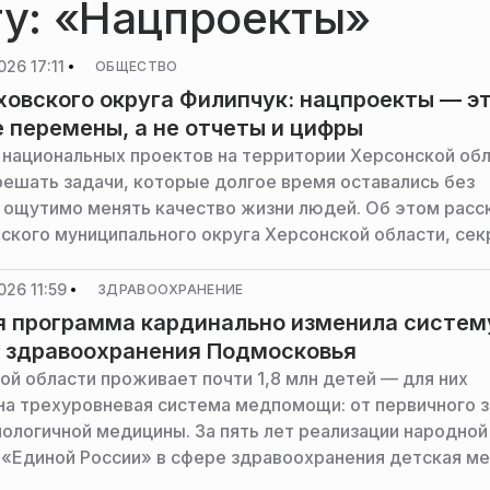
гу: «Нацпроекты»
026 17:11
ОБЩЕСТВО
ховского округа Филипчук: нацпроекты — э
 перемены, а не отчеты и цифры
 национальных проектов на территории Херсонской об
решать задачи, которые долгое время оставались без
и ощутимо менять качество жизни людей. Об этом расс
вского муниципального округа Херсонской области, се
тделения партии «Единая Россия» Павел Филипчук в св
ессенджере МАКС.
026 11:59
ЗДРАВООХРАНЕНИЕ
 программа кардинально изменила систем
 здравоохранения Подмосковья
ой области проживает почти 1,8 млн детей — для них
на трехуровневая система медпомощи: от первичного з
ологичной медицины. За пять лет реализации народной
«Единой России» в сфере здравоохранения детская м
 области кардинально изменилась. Об этом, комменти