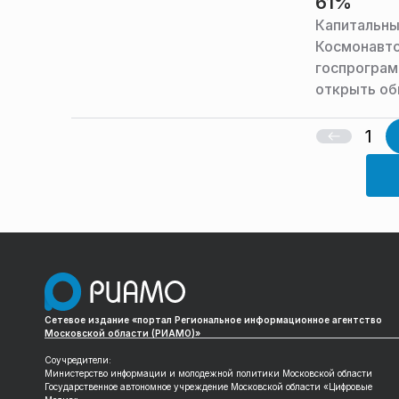
61%
Капитальны
Космонавто
госпрограм
открыть об
пресс-служ
области.
1
Сетевое издание «портал Региональное информационное агентство
Московской области (РИАМО)»
Соучредители:
Министерство информации и молодежной политики Московской области
Государственное автономное учреждение Московской области «Цифровые