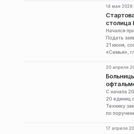
итоги рабо
14 мая 2026 
социальной
Стартова
столица 
Начался пр
Подать зая
21 июня, с
«Семья», г
20 апреля 2
Больницы
офтальмо
С начала 2
20 единиц 
Технику за
по поручен
министерст
17 апреля 20