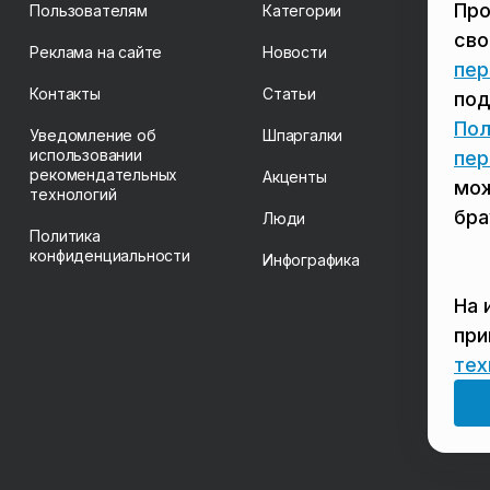
Про
Пользователям
Категории
св
Реклама на сайте
Новости
пер
Контакты
Статьи
под
Пол
Уведомление об
Шпаргалки
использовании
пер
рекомендательных
Акценты
мож
технологий
бра
Люди
Политика
конфиденциальности
Инфографика
На 
пр
тех