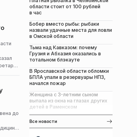
Платная рыбалка в Челябинской
области стоит от 100 рублей
в час
Бобер вместо рыбы: рыбаки
то
назвали удачные места для ловли
в Омской области
ласти
Тьма над Кавказом: почему
Грузия и Абхазия оказались в
казал
тотальном блэкауте
кретарь
В Ярославской области обломки
оем
БПЛА упали в резервуары НПЗ,
начался пожар
у
Женщина с 3-летним сыном
выпала из окна на глазах других
детей в Раменском
вена до
Все новости
едицина
руя