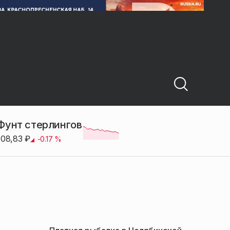
Фунт стерлингов
108,83
₽
-0.17
%