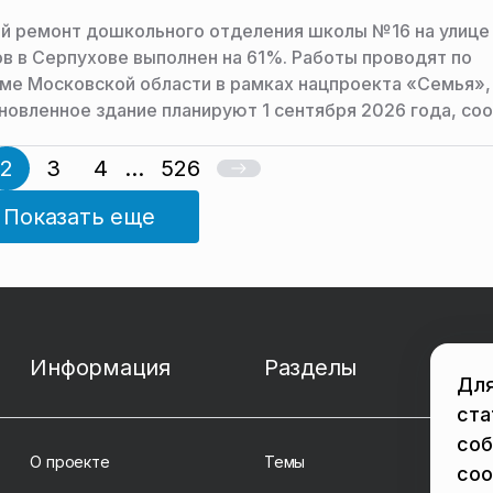
й ремонт дошкольного отделения школы №16 на улице
в в Серпухове выполнен на 61%. Работы проводят по
ме Московской области в рамках нацпроекта «Семья»,
новленное здание планируют 1 сентября 2026 года, со
ба министерства строительного комплекса Московско
2
3
4
...
526
Показать еще
Информация
Разделы
Для
ста
соб
О проекте
Темы
coo