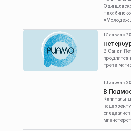
Одинцовско
Нахабинско
«Молодежь 
строительн
17 апреля 20
Петербур
В Санкт-Пе
продлится 
трети маги
16 апреля 20
В Подмос
Капитальны
нацпроекту
специалист
министерст
области.