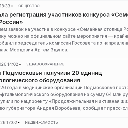
ты за 5 лет, сообщил председатель комитета Мособлд
18:33
ОБЩЕСТВО
 политике и здравоохранению Андрей Голубев.
ла регистрация участников конкурса «Сем
России»
ием заявок на участие в конкурсе «Семейная столица Р
вку можно на официальном сайте мероприятия — крайн
ообщил председатель комиссии Госсовета по направле
лава Мордовии Артем Здунов.
026 14:02
ЗДРАВООХРАНЕНИЕ
 Подмосковья получили 20 единиц
логического оборудования
026 года в медицинские организации Подмосковья пост
офтальмологического оборудования на сумму 64 млн ру
купили по нацпроекту «Продолжительная и активная жи
ию губернатора Андрея Воробьева, сообщает пресс-с
ва здравоохранения Московской области.
26 17:02
НЕДВИЖИМОСТЬ