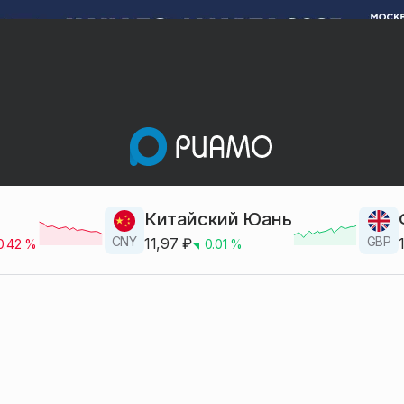
Китайский Юань
CNY
GBP
11,97
₽
0.42
%
0.01
%