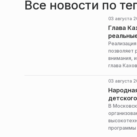
Все новости по те
03 августа 2
Глава Ка
реальные
Реализация
позволяет 
внимания, 
глава Кахо
местного о
канале в м
03 августа 2
Народная
детского
В Московск
организова
высокотехн
программы 
Московской