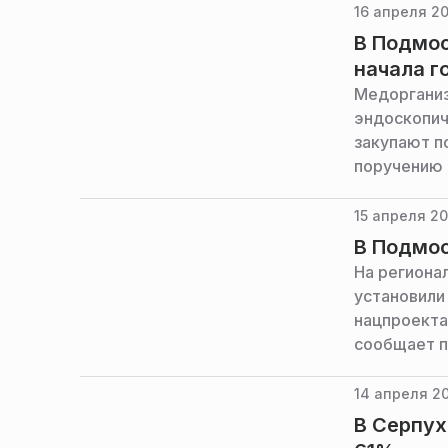
16 апреля 20
В Подмос
начала г
Медорганиз
эндоскопич
закупают п
поручению 
министерст
15 апреля 20
В Подмос
На региона
установили
нацпроекта
сообщает п
инфраструк
14 апреля 2
В Серпух