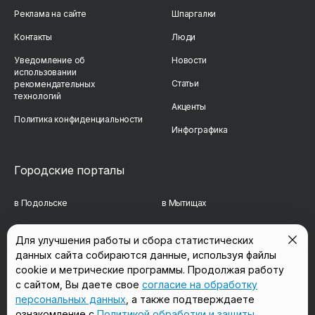
Реклама на сайте
Шпаргалки
Контакты
Люди
Уведомление об
Новости
использовании
Статьи
рекомендательных
технологий
Акценты
Политика конфиденциальности
Инфографика
Городские порталы
в Подольске
в Мытищах
в Реутове
в Балашихе
Для улучшения работы и сбора статистических
данных сайта собираются данные, используя файлы
в Сергиевом Посаде
в Люберцах
cookie и метрические программы. Продолжая работу
в Красногорске
в Королёве
с сайтом, Вы даете свое
согласие на обработку
персональных данных
, а также подтверждаете
в Домодедово
в Щёлково
ознакомление с
Политикой обработки и защиты