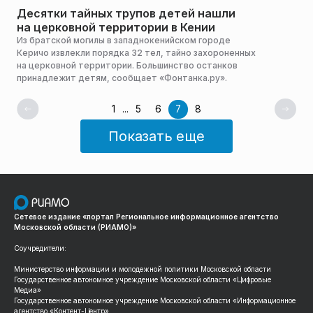
Десятки тайных трупов детей нашли
на церковной территории в Кении
Из братской могилы в западнокенийском городе
Керичо извлекли порядка 32 тел, тайно захороненных
на церковной территории. Большинство останков
принадлежит детям, сообщает «Фонтанка.ру».
1
...
5
6
7
8
Показать еще
Сетевое издание «портал Региональное информационное агентство
Московской области (РИАМО)»
Соучредители:
Министерство информации и молодежной политики Московской области
Государственное автономное учреждение Московской области «Цифровые
Медиа»
Государственное автономное учреждение Московской области «Информационное
агентство «Контент-Центр»