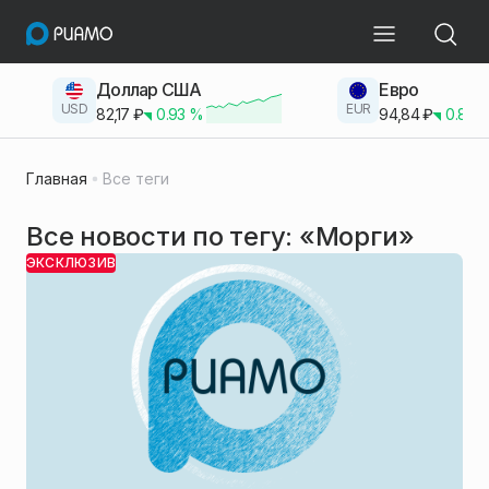
Доллар США
Евро
USD
EUR
82,17
₽
0.93
%
94,84
₽
0.83
Главная
Все теги
Все новости по тегу: «Морги»
ЭКСКЛЮЗИВ