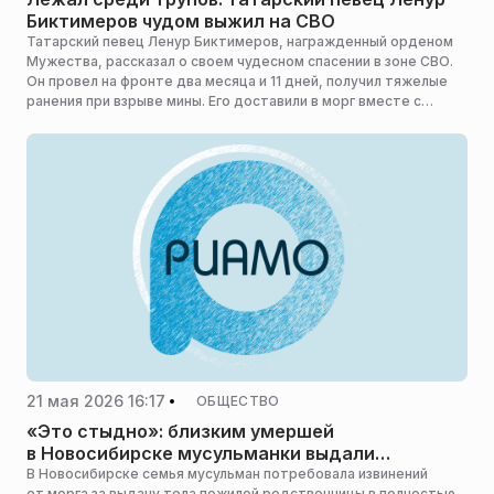
Биктимеров чудом выжил на СВО
Татарский певец Ленур Биктимеров, награжденный орденом
Мужества, рассказал о своем чудесном спасении в зоне СВО.
Он провел на фронте два месяца и 11 дней, получил тяжелые
ранения при взрыве мины. Его доставили в морг вместе с
другими погибшими бойцами, и только там выяснилось, что
певец на самом деле жив, сообщает Kazanfirst.ru.
21 мая 2026 16:17
ОБЩЕСТВО
«Это стыдно»: близким умершей
в Новосибирске мусульманки выдали
неприкрытое тело
В Новосибирске семья мусульман потребовала извинений
от морга за выдачу тела пожилой родственницы в полностью