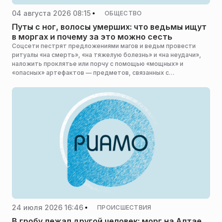
04 августа 2026 08:15
ОБЩЕСТВО
Путы с ног, волосы умерших: что ведьмы ищут
в моргах и почему за это можно сесть
Соцсети пестрят предложениями магов и ведьм провести
ритуалы «на смерть», «на тяжелую болезнь» и «на неудачи»,
наложить проклятье или порчу с помощью «мощных» и
«опасных» артефактов — предметов, связанных с
погребением. За ними в оккультном мире идет настоящая
охота. В РИАМО разобрались, что именно пытаются
заполучить такие личности и почему это противозаконно.
24 июля 2026 16:46
ПРОИСШЕСТВИЯ
В гробу лежал другой человек: морг на Алтае