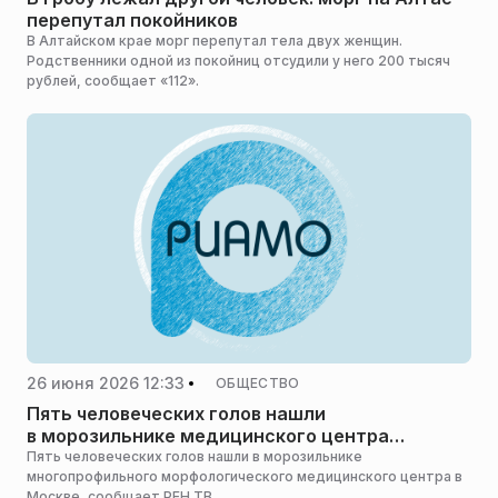
перепутал покойников
В Алтайском крае морг перепутал тела двух женщин.
Родственники одной из покойниц отсудили у него 200 тысяч
рублей, сообщает «112».
26 июня 2026 12:33
ОБЩЕСТВО
Пять человеческих голов нашли
в морозильнике медицинского центра
в Москве
Пять человеческих голов нашли в морозильнике
многопрофильного морфологического медицинского центра в
Москве, сообщает РЕН ТВ.