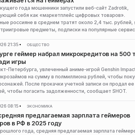
 наживается на геймерах
кущего года мошенники запустили веб-сайт Zadrotik,
ующий себя как «маркетплейс цифровых товаров».
ые россияне в среднем тратят около 2,4 тыс. рублей,
утриигровые предметы, подписки на популярные серви
ары, сообщает ТАСС.
26 21:35
ОБЩЕСТВО
урге геймер набрал микрокредитов на 500 
ади игры
кт-Петербурга, увлеченный аниме-игрой Genshin Impact
крозаймов на сумму в полмиллиона рублей, чтобы пок
рсонажей. После прокачки учетной записи он продал ее 
ей, чтобы погасить задолженности, сообщает SHOT.
26 08:15
ЭКОНОМИКА
средняя предлагаемая зарплата геймеров
ров в РФ в 2025 году
прошлого года, средняя предлагаемая зарплата геймер