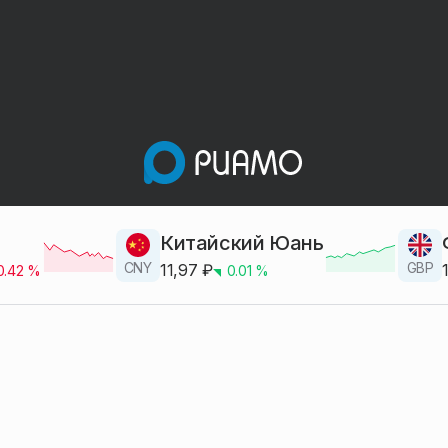
Китайский Юань
CNY
GBP
11,97
₽
0.42
%
0.01
%