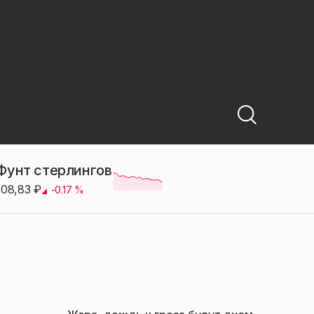
Фунт стерлингов
108,83
₽
-0.17
%