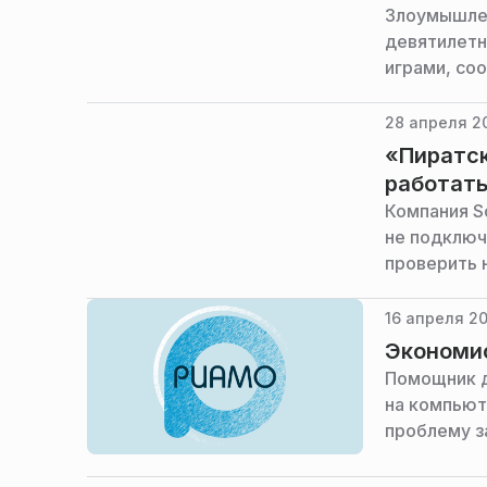
Злоумышлен
девятилетн
играми, со
28 апреля 2
«Пиратск
работать
Компания So
не подключ
проверить 
16 апреля 20
Экономис
Помощник д
на компьют
проблему з