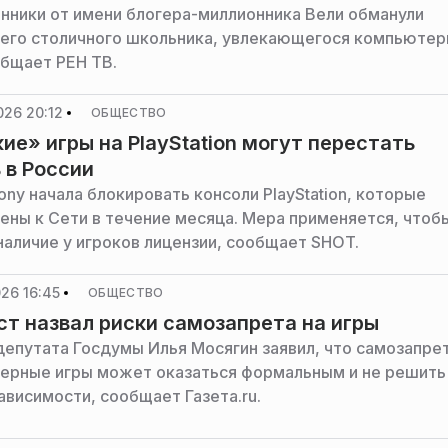
ники от имени блогера-миллионника Вели обманули
его столичного школьника, увлекающегося компьюте
общает РЕН ТВ.
026 20:12
ОБЩЕСТВО
ие» игры на PlayStation могут перестать
 в России
ny начала блокировать консоли PlayStation, которые
ены к Сети в течение месяца. Мера применяется, чтоб
наличие у игроков лицензии, сообщает SHOT.
26 16:45
ОБЩЕСТВО
т назвал риски самозапрета на игры
епутата Госдумы Илья Мосягин заявил, что самозапре
ерные игры может оказаться формальным и не решить
ависимости, сообщает Газета.ru.