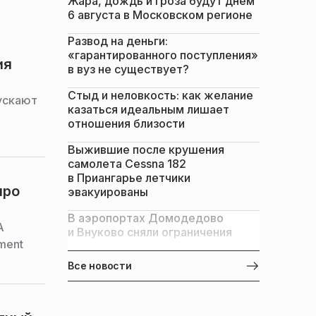
Жара, дождь и гроза будут днем
6 августа в Московском регионе
Развод на деньги:
«гарантированного поступления»
ия
в вуз не существует?
Стыд и неловкость: как желание
ускают
казаться идеальным лишает
отношения близости
Выжившие после крушения
самолета Cessna 182
в Приангарье летчики
про
эвакуированы
В аэропортах Домодедово
A
и Внуково сняли ограничения
ment
Все новости