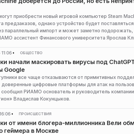
chine доберется до России, но есть непри
могут приобрести новый игровой компьютер Steam Mac
та предзаказов, однако устройство будет поставляться
ез параллельный импорт и может заметно подорожать,
АМО ассистент Финансового университета Ярослав Кл
 11:06
ОБЩЕСТВО
и начали маскировать вирусы под ChatGP
ы Google
упники все чаще отказываются от примитивных поддел
 доверенные цифровые платформы для атак на пользо
, сообщил РИАМО основатель и руководитель компании
ион» Владислав Кокунцыков.
16:06
ПРОИСШЕСТВИЯ
и от имени блогера-миллионника Вели об
о геймера в Москве