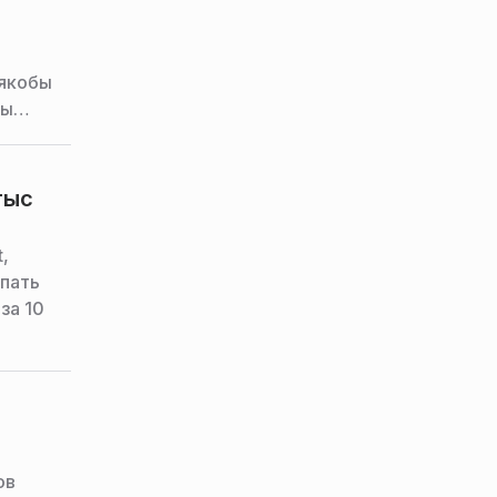
 якобы
сы
тыс
,
упать
за 10
ов