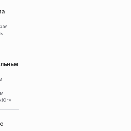
ла
рая
сь
альные
м
им
«Юг».
йс