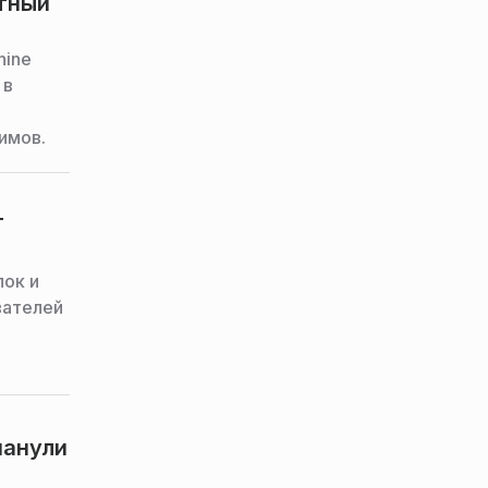
ятный
hine
 в
имов.
T
ок и
вателей
манули