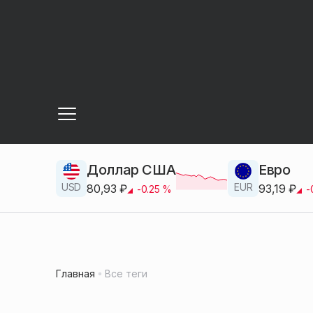
Доллар США
Евро
USD
EUR
80,93
₽
93,19
₽
-0.25
%
-
Главная
Все теги