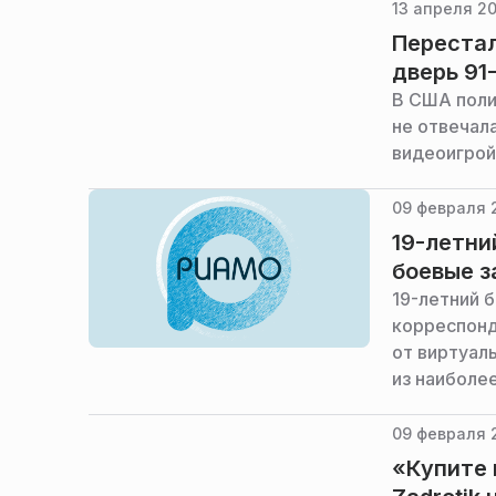
13 апреля 20
Перестал
дверь 91
В США поли
не отвечал
видеоигрой
09 февраля 
19-летни
боевые з
19-летний 
корреспонд
от виртуал
из наиболе
09 февраля 2
«Купите 