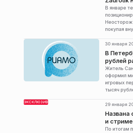
Zadrotik
В январе те
позиционир
Неосторожн
покупая вн
и иные тов
30 января 20
В Петерб
рублей р
Житель Сан
оформил ми
игровых пе
тысяч рубл
ЭКСКЛЮЗИВ
29 января 20
Названа 
и стриме
По итогам 