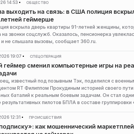
26 14:53
ОБЩЕСТВО
а выходить на связь: в США полиция вскры
-летней геймерше
ция вскрыла дверь квартиры 91-летней женщины, кото
а на звонки соцслужб. Оказалось, пенсионерка увлекла
 и не слышала вызовы, сообщает 360.ru.
2026 19:07
СПЕЦОПЕРАЦИЯ
й геймер сменил компьютерные игры на ре
адачи
боец, известный под позывным Тэк, поделился с военны
ентом RT Филиппом Прокудиным историей своего пути
ьных баталий к реальным боевым задачам. Он стал одн
е результативных пилотов БПЛА в составе группировки 
026 12:31
ПРОИСШЕСТВИЯ
подписку»: как мошеннический маркетпле