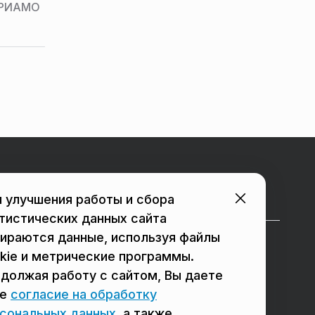
и РИАМО
Городские порталы
 улучшения работы и сбора
тистических данных сайта
ираются данные, используя файлы
в Подольске
в Люберцах
kie и метрические программы.
должая работу с сайтом, Вы даете
в Мытищах
в Красногорске
ое
согласие на обработку
в Реутове
в Королёве
сональных данных
, а также