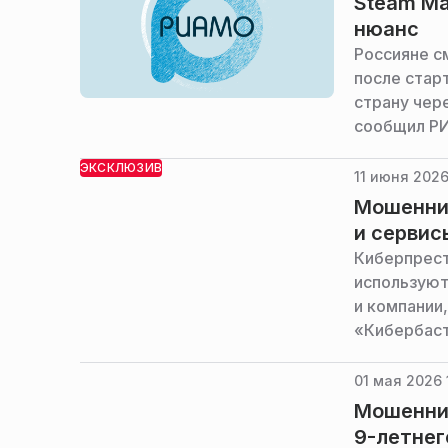
Steam Ma
нюанс
Россияне с
после стар
страну чер
сообщил РИ
ЭКСКЛЮЗИВ
11 июня 2026
Мошенник
и сервис
Киберпрест
используют
и компании
«Кибербаст
01 мая 2026 
Мошенник
9-летнег