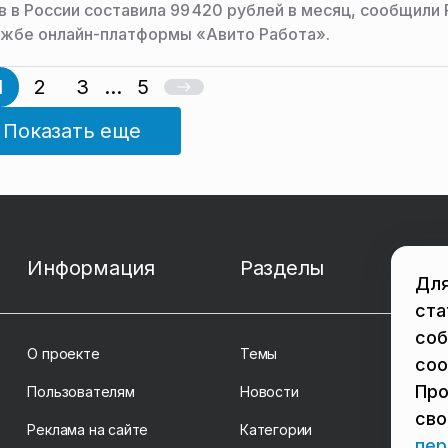
в в России составила 99 420 рублей в месяц, сообщил
ужбе онлайн-платформы «Авито Работа».
1
2
3
...
5
Показать еще
Информация
Разделы
Для
ста
соб
О проекте
Темы
coo
Про
Пользователям
Новости
св
Реклама на сайте
Категории
пер