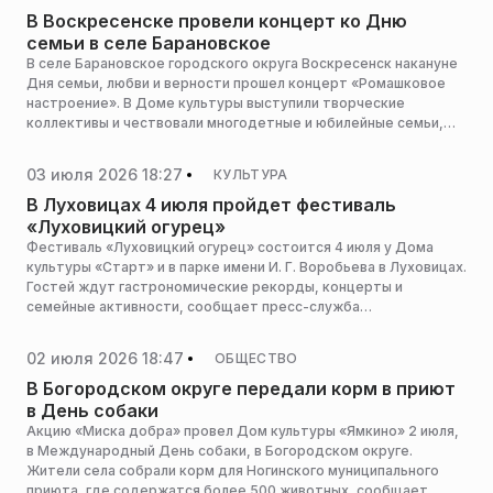
В Воскресенске провели концерт ко Дню
семьи в селе Барановское
В селе Барановское городского округа Воскресенск накануне
Дня семьи, любви и верности прошел концерт «Ромашковое
настроение». В Доме культуры выступили творческие
коллективы и чествовали многодетные и юбилейные семьи,
сообщает пресс-служба администрации горокруга.
03 июля 2026 18:27
КУЛЬТУРА
В Луховицах 4 июля пройдет фестиваль
«Луховицкий огурец»
Фестиваль «Луховицкий огурец» состоится 4 июля у Дома
культуры «Старт» и в парке имени И. Г. Воробьева в Луховицах.
Гостей ждут гастрономические рекорды, концерты и
семейные активности, сообщает пресс-служба
администрации горокруга.
02 июля 2026 18:47
ОБЩЕСТВО
В Богородском округе передали корм в приют
в День собаки
Акцию «Миска добра» провел Дом культуры «Ямкино» 2 июля,
в Международный День собаки, в Богородском округе.
Жители села собрали корм для Ногинского муниципального
приюта, где содержатся более 500 животных, сообщает