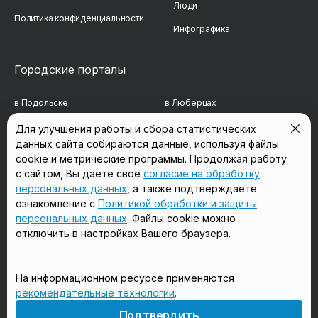
Люди
Политика конфиденциальности
Инфографика
Городские порталы
в Подольске
в Люберцах
в Мытищах
в Красногорске
Для улучшения работы и сбора статистических
данных сайта собираются данные, используя файлы
в Реутове
в Королёве
cookie и метрические программы. Продолжая работу
в Балашихе
в Домодедово
с сайтом, Вы даете свое
согласие на обработку
персональных данных
, а также подтверждаете
в Сергиевом Посаде
в Щёлково
ознакомление с
Политикой обработки и защиты
персональных данных
. Файлы cookie можно
отключить в настройках Вашего браузера.
Мы в соцсетях
На информационном ресурсе применяются
рекомендательные технологии
.
18+
Подтвердить