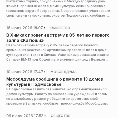
Шахматный турнир, приуроченный к Международному дню
шахмат, прошел 18 июля в Доме культуры села Конобеево в
городском округе Воскресенск. В соревнованиях участвовали
спортсмены из нескольких округов Подмосковья, сообщает
пресс-служба администрации горокруга.
16 июля 2026 18:07
ОБЩЕСТВО
В Химках провели встречу к 85-летию первого
залпа «Катюши»
Патриотическую встречу к 85-летию первого боевого
применения реактивной артиллерии провели 15 июля в доме
культуры «Контакт» в Химках. Участникам рассказали о залпе
батареи БМ-13 под Оршей и его значении для хода Великой
Отечественной войны, сообщает пресс-служба
администрации горокруга.
10 июля 2026 17:47
МОСОБЛДУМА
Мособлдума сообщила о ремонте 13 домов
культуры в Подмосковье
В Подмосковье за пять лет капитально отремонтировали 13
домов культуры. Работу по обновлению учреждений и планы
по дальнейшему ремонту обсудили во время выездной
проверки в Балашихе, сообщает пресс-служба Мособлдумы.
06 июля 2026 17:53
ОБЩЕСТВО