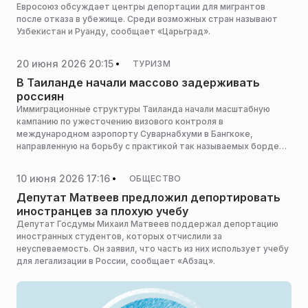
Евросоюз обсуждает центры депортации для мигрантов
после отказа в убежище. Среди возможных стран называют
Узбекистан и Руанду, сообщает «Царьград».
20 июня 2026 20:15
ТУРИЗМ
В Таиланде начали массово задерживать
россиян
Иммиграционные структуры Таиланда начали масштабную
кампанию по ужесточению визового контроля в
международном аэропорту Суварнабхуми в Бангкоке,
направленную на борьбу с практикой так называемых бордер-
ранов. Под жесткие проверки и депортацию попадают в том
числе российские граждане, повторно прилетающие в страну
10 июня 2026 17:16
ОБЩЕСТВО
или следующие транзитом, сообщает Mash.
Депутат Матвеев предложил депортировать
иностранцев за плохую учебу
Депутат Госдумы Михаил Матвеев поддержал депортацию
иностранных студентов, которых отчислили за
неуспеваемость. Он заявил, что часть из них использует учебу
для легализации в России, сообщает «Абзац».