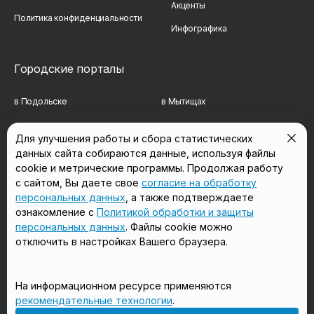
Акценты
Политика конфиденциальности
Инфографика
Городские порталы
в Подольске
в Мытищах
в Реутове
в Балашихе
Для улучшения работы и сбора статистических
данных сайта собираются данные, используя файлы
в Сергиевом Посаде
в Люберцах
cookie и метрические программы. Продолжая работу
в Красногорске
в Королёве
с сайтом, Вы даете свое
согласие на обработку
персональных данных
, а также подтверждаете
в Домодедово
в Щёлково
ознакомление с
Политикой обработки и защиты
персональных данных
. Файлы cookie можно
отключить в настройках Вашего браузера.
Мы в соцсетях
На информационном ресурсе применяются
рекомендательные технологии
.