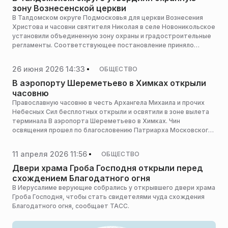
зону Вознесенской церкви
В Талдомском округе Подмосковья для церкви Вознесения
Христова и часовни святителя Николая в селе Новоникольское
установили объединенную зону охраны и градостроительные
регламенты. Соответствующее постановление приняло
правительство региона, сообщает пресс-служба Главного
управления культурного наследия Московской области.
26 июня 2026 14:33
ОБЩЕСТВО
В аэропорту Шереметьево в Химках открыли
часовню
Православную часовню в честь Архангела Михаила и прочих
Небесных Сил бесплотных открыли и освятили в зоне вылета
терминала B аэропорта Шереметьево в Химках. Чин
освящения прошел по благословению Патриарха Московского
и всея Руси Кирилла, сообщает пресс-служба администрации
горокруга.
11 апреля 2026 11:56
ОБЩЕСТВО
Двери храма Гроба Господня открыли перед
схождением Благодатного огня
В Иерусалиме верующие собрались у открывшего двери храма
Гроба Господня, чтобы стать свидетелями чуда схождения
Благодатного огня, сообщает ТАСС.