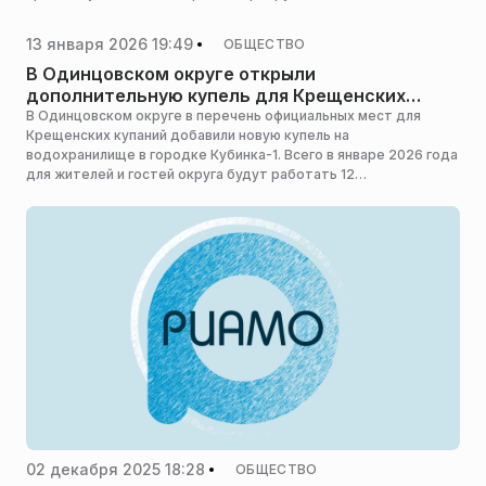
13 января 2026 19:49
ОБЩЕСТВО
В Одинцовском округе открыли
дополнительную купель для Крещенских
купаний в 2026 году
В Одинцовском округе в перечень официальных мест для
Крещенских купаний добавили новую купель на
водохранилище в городке Кубинка-1. Всего в январе 2026 года
для жителей и гостей округа будут работать 12
оборудованных купелей, сообщает пресс-служба
администрации Одинцовского городского округа.
02 декабря 2025 18:28
ОБЩЕСТВО