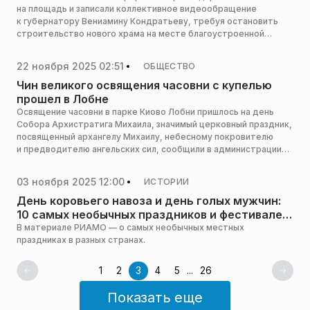
на площадь и записали коллективное видеообращение
к губернатору Вениамину Кондратьеву, требуя остановить
строительство нового храма на месте благоустроенной
аллеи, где ежегодно ставят елку. Ранее горожане
потребовали отставки мэра Евгения Наумова, обвиняя его
22 ноября 2025 02:51
ОБЩЕСТВО
в том, что он не прислушивается к народу, сообщает 93.ru.
Чин великого освящения часовни с купелью
прошел в Лобне
Освящение часовни в парке Киово Лобни пришлось на день
Собора Архистратига Михаила, значимый церковный праздник,
посвященный архангелу Михаилу, небесному покровителю
и предводителю ангельских сил, сообщили в администрации
округа.
03 ноября 2025 12:00
ИСТОРИИ
День коровьего навоза и день голых мужчин:
10 самых необычных праздников и фестивалей
в мире
В материале РИАМО — о самых необычных местных
праздниках в разных странах.
1
2
3
4
5
...
26
Показать еще