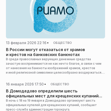
13 февраля 2026 22:16
ОБЩЕСТВО
В России могут отказаться от храмов
и крестов на банковских банкнотах
В среде православных верующих денежные средства
зачастую воспринимаются не как нечто благое, в связи с чем
от нанесения на банкноты изображений храмов, крестов
и иной религиозной символики целесообразно воздержаться.
Такое мнение высказал председатель правления
общественного движения «Отцы России» Андрей Коченов,
16 января 2026 17:50
ОБЩЕСТВО
сообщает «Абзац».
В Домодедово определили шесть
официальных мест для крещенских купаний
18–19 января
В ночь с 18 на 19 января в Домодедово организуют шесть
официальных купелей для крещенских купаний, сообщает
пресс-служба администрации горокруга.