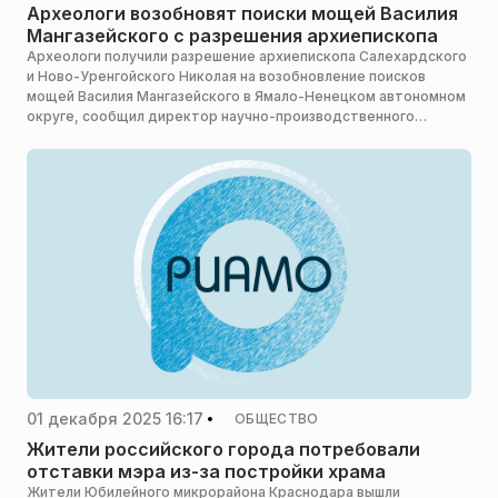
Археологи возобновят поиски мощей Василия
Мангазейского с разрешения архиепископа
Археологи получили разрешение архиепископа Салехардского
и Ново-Уренгойского Николая на возобновление поисков
мощей Василия Мангазейского в Ямало-Ненецком автономном
округе, сообщил директор научно-производственного
объединения «Северная археология — 1» Георгий Визгалов,
сообщает «Север-Пресс».
01 декабря 2025 16:17
ОБЩЕСТВО
Жители российского города потребовали
отставки мэра из-за постройки храма
Жители Юбилейного микрорайона Краснодара вышли