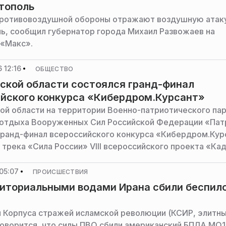
тополь
ротивовоздушной обороны отражают воздушную атаку
ь, сообщил губернатор города Михаил Развожаев на
«Макс».
 12:16
ОБЩЕСТВО
ской области состоялся гранд-финал
йского конкурса «Кибердром.Курсант»
ой области на территории Военно-патриотического па
 отдыха Вооруженных Сил Российской Федерации «Пат
гранд-финал всероссийского конкурса «Кибердром.Кур
 трека «Сила России» VIII всероссийского проекта «Ка
ромышленности. Создание законченных проектно-
рских решений в режиме соревнований „Кибердром“ с
05:07
ПРОИСШЕСТВИЯ
бных заведений Министерства обороны Российской
иториальными водами Ирана сбили беспил
и силовых и правоохранительных ведомств, сообщает 
инистрации городского округа Орехово-Зуево.
и Корпуса стражей исламской революции (КСИР, элитны
говорится, что силы ПВО сбили американский БПЛА MQ1