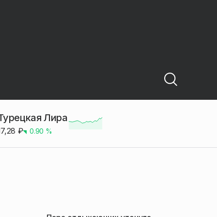
Турецкая Лира
17,28
₽
0.90
%