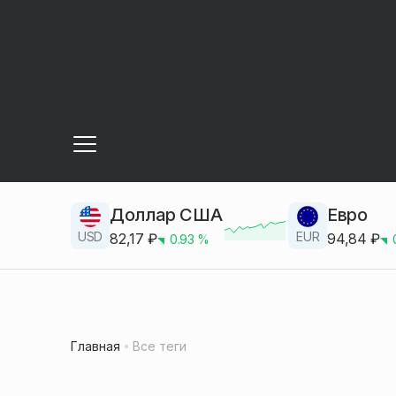
Доллар США
Евро
USD
EUR
82,17
₽
94,84
₽
0.93
%
Главная
Все теги