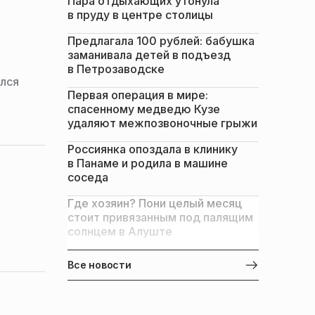
Пара отдыхающих утонула
в пруду в центре столицы
Предлагала 100 рублей: бабушка
заманивала детей в подъезд
в Петрозаводске
ился
Первая операция в мире:
спасенному медведю Кузе
удаляют межпозвоночные грыжи
Россиянка опоздала в клинику
в Панаме и родила в машине
соседа
Где хозяин? Пони целый месяц
стоит привязанным под палящим
солнцем в Алуште
Все новости