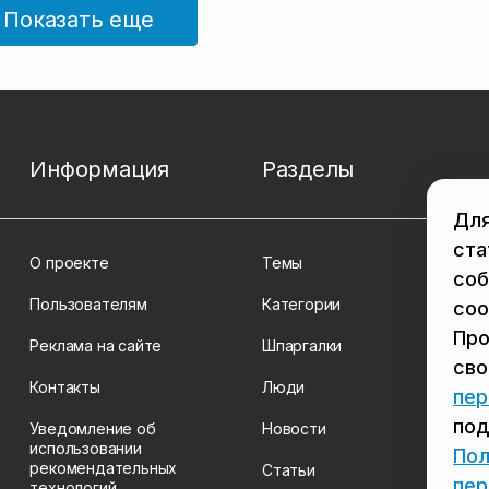
Показать еще
Информация
Разделы
Для
ста
О проекте
Темы
соб
Пользователям
Категории
coo
Про
Реклама на сайте
Шпаргалки
св
Контакты
Люди
пер
под
Уведомление об
Новости
использовании
Пол
рекомендательных
Статьи
пер
технологий