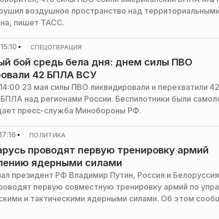
рушил воздушное пространство над территориальным
на, пишет ТАСС.
15:10
СПЕЦОПЕРАЦИЯ
й бой средь бела дня: днем силы ПВО
овали 42 БПЛА ВСУ
 14:00 23 мая силы ПВО ликвидировали и перехватили 4
 БПЛА над регионами России. Беспилотники были самол
щает пресс-служба Минобороны РФ.
17:16
ПОЛИТИКА
арусь проводят первую тренировку армий
влению ядерными силами
зал президент РФ Владимир Путин, Россия и Белоруссия
проводят первую совместную тренировку армий по упр
скими и тактическими ядерными силами. Об этом сооб