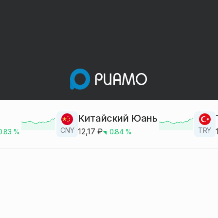
Китайский Юань
CNY
TRY
12,17
₽
0.83
%
0.84
%