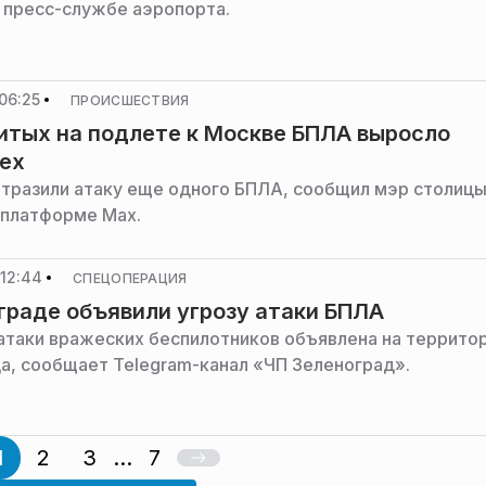
 пресс-службе аэропорта.
06:25
ПРОИСШЕСТВИЯ
итых на подлете к Москве БПЛА выросло
ех
тразили атаку еще одного БПЛА, сообщил мэр столицы
 платформе Max.
12:44
СПЕЦОПЕРАЦИЯ
граде объявили угрозу атаки БПЛА
атаки вражеских беспилотников объявлена на террито
а, сообщает Telegram-канал «ЧП Зеленоград».
1
2
3
...
7