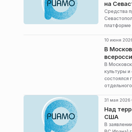
на Севас
Средства п
Севастопол
платформе 
10 июня 2026
В Москов
всеросси
В Московск
культуры и
состоялся 
отдельного
цифровой п
конструкто
31 мая 2026 
высших уче
Над терр
Федерации 
США
служба адм
В заявлени
ВС Ирана) 