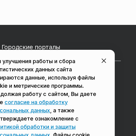
Городские порталы
 улучшения работы и сбора
тистических данных сайта
в Подольске
в Мытищах
ираются данные, используя файлы
в Реутове
в Балашихе
kie и метрические программы.
должая работу с сайтом, Вы даете
в Сергиевом Посаде
в Люберцах
ое
согласие на обработку
в Красногорске
в Королёве
сональных данных
, а также
тверждаете ознакомление с
в Домодедово
в Щёлково
итикой обработки и защиты
сональных данных
. Файлы cookie