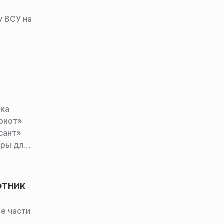
 ВСУ на
рка
риот»
сант»
дры для
реди
отник
пресс-
е части
,