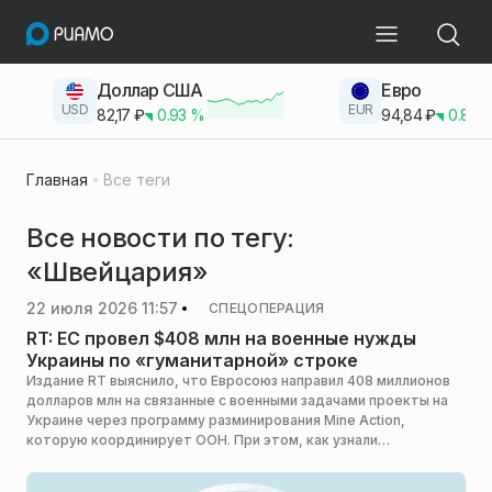
Доллар США
Евро
USD
EUR
82,17
₽
0.93
%
94,84
₽
0.83
Главная
Все теги
Все новости по тегу:
«Швейцария»
22 июля 2026 11:57
СПЕЦОПЕРАЦИЯ
RT: ЕС провел $408 млн на военные нужды
Украины по «гуманитарной» строке
Издание RT выяснило, что Евросоюз направил 408 миллионов
долларов млн на связанные с военными задачами проекты на
Украине через программу разминирования Mine Action,
которую координирует ООН. При этом, как узнали
журналисты, изначально деньги предназначались для
«гуманитарных задач».