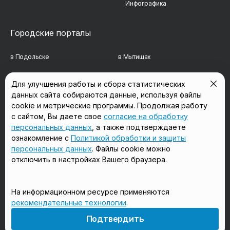
Инфографика
Городские порталы
в Подольске
в Мытищах
в Реутове
в Балашихе
Для улучшения работы и сбора статистических
данных сайта собираются данные, используя файлы
в Сергиевом Посаде
в Люберцах
cookie и метрические программы. Продолжая работу
в Красногорске
в Королёве
с сайтом, Вы даете свое
согласие на обработку
персональных данных
, а также подтверждаете
в Домодедово
в Щёлково
ознакомление с
Политикой обработки и защиты
персональных данных
. Файлы cookie можно
отключить в настройках Вашего браузера.
Мы в соцсетях
На информационном ресурсе применяются
рекомендательные технологии
.
18+
Подтвердить