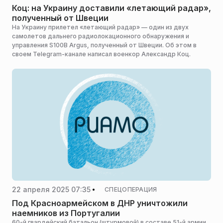
Коц: на Украину доставили «летающий радар»,
полученный от Швеции
На Украину прилетел «летающий радар» — один из двух
самолетов дальнего радиолокационного обнаружения и
управления S100B Argus, полученный от Швеции. Об этом в
своем Telegram-канале написал военкор Александр Коц.
22 апреля 2025 07:35
СПЕЦОПЕРАЦИЯ
Под Красноармейском в ДНР уничтожили
наемников из Португалии
60-й гвардейский батальон (штурмовой) в составе 51-й армии