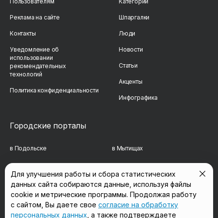
Пользователям
Категории
Реклама на сайте
Шпаргалки
Контакты
Люди
Уведомление об
Новости
использовании
Статьи
рекомендательных
технологий
Акценты
Политика конфиденциальности
Инфографика
Городские порталы
в Подольске
в Мытищах
в Реутове
в Балашихе
Для улучшения работы и сбора статистических
данных сайта собираются данные, используя файлы
в Сергиевом Посаде
в Люберцах
cookie и метрические программы. Продолжая работу
в Красногорске
в Королёве
с сайтом, Вы даете свое
согласие на обработку
персональных данных
, а также подтверждаете