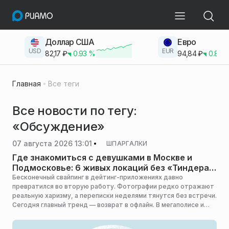
Доллар США
Евро
USD
EUR
82,17
₽
0.93
%
94,84
₽
0.83
Главная
Все теги
Все новости по тегу:
«Обсуждение»
07 августа 2026 13:01
ШПАРГАЛКИ
Где знакомиться с девушками в Москве и
Подмосковье: 6 живых локаций без «Тиндера»
и пикапа
Бесконечный свайпинг в дейтинг-приложениях давно
превратился во вторую работу. Фотографии редко отражают
реальную харизму, а переписки неделями тянутся без встречи.
Сегодня главный тренд — возврат в офлайн. В мегаполисе и
области полно мест, где знакомство происходит
естественно, без неловких пауз и избитых фраз. В День