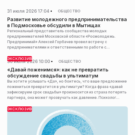
31 июля 2026 17:04
ОБЩЕСТВО
Развитие молодежного предпринимательства
в Подмосковье обсудили в Мытищах
Региональный представитель сообщества молодых
предпринимателей Московской области «Росмолодежь.
Предпринимай» Алексей Горбачев провел встречу с
предпринимателями и ответственными по работе с
молодежью органов местного самоуправления в культурно-
информационном центре «Леонидовка», сообщила пресс-
ЭКСКЛЮЗИВ
30 июля 2026 10:00
ОБЩЕСТВО
служба администрации городского округа Мытищи.
«Давай поженимся»: как не превратить
обсуждение свадьбы в ультиматум
Вы хотите услышать «Да», но боитесь, что ваше предложение
пожениться превратится в ультиматум? Когда фраза «давай
зафиксируем срок свадьбы» произносится из страха потерять
партнера, она может прозвучать как давление. Психолог
Никита Иванов объясняет РИАМО, почему важно различать
факты и психологические сигналы.
ЭКСКЛЮЗИВ