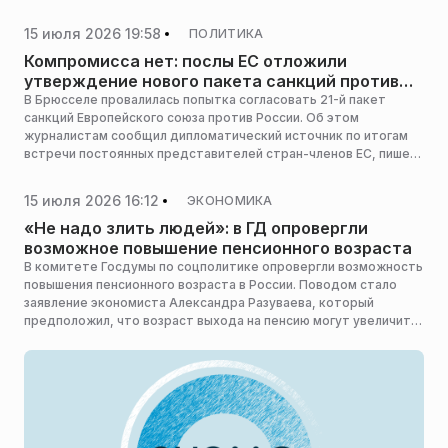
почему главным вызовом становится не развитие самих
технологий, а способность человека сохранить критическое
15 июля 2026 19:58
ПОЛИТИКА
мышление, определить этические границы их применения и
научиться жить в новой информационной среде, сообщила
Компромисса нет: послы ЕС отложили
пресс-служба «Мастерской новых медиа».
утверждение нового пакета санкций против
РФ
В Брюсселе провалилась попытка согласовать 21-й пакет
санкций Европейского союза против России. Об этом
журналистам сообщил дипломатический источник по итогам
встречи постоянных представителей стран-членов ЕС, пишет
ТАСС.
15 июля 2026 16:12
ЭКОНОМИКА
«Не надо злить людей»: в ГД опровергли
возможное повышение пенсионного возраста
В комитете Госдумы по соцполитике опровергли возможность
повышения пенсионного возраста в России. Поводом стало
заявление экономиста Александра Разуваева, который
предположил, что возраст выхода на пенсию могут увеличить
еще на пять лет для мужчин и женщин из-за демографических
проблем. Об этом сообщает «Подъем».