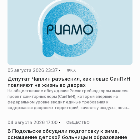
холостяка, который отмечается 7 августа, собрали
проверенные локации в Москве и Подмосковье, где мужчина
может встретить интересную девушку в неформальной
обстановке.
05 августа 2026 23:37
ЖКХ
Депутат Чаплин разъяснил, как новые СанПиН
повлияют на жизнь во дворах
На общественное обсуждение Роспотребнадзором вынесен
проект санитарных норм (СанПиН), который впервые на
федеральном уровне вводит единые требования к
содержанию дворовых территорий, качеству воздуха, почвы,
воды и состоянию жилых помещений. Как отметил депутат
Госдумы Никита Чаплин, ранее многие из этих норм либо
04 августа 2026 17:00
ОБЩЕСТВО
трактовались неоднозначно, либо вовсе отсутствовали в
законодательстве, сообщает 360.ru.
В Подольске обсудили подготовку к зиме,
оснащение детской больницы и образование