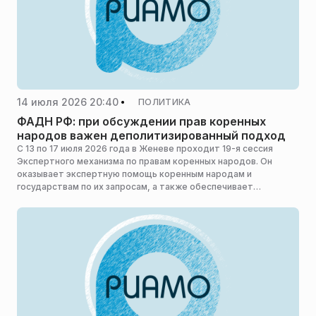
14 июля 2026 20:40
ПОЛИТИКА
ФАДН РФ: при обсуждении прав коренных
народов важен деполитизированный подход
С 13 по 17 июля 2026 года в Женеве проходит 19-я сессия
Экспертного механизма по правам коренных народов. Он
оказывает экспертную помощь коренным народам и
государствам по их запросам, а также обеспечивает
соответствующими консультациями Совет ООН по правам
человека. Экспертный механизм состоит из семи независимых
экспертов — по одному от каждого социокультурного региона
мира, сообщает Федеральное агентство по делам
национальностей (ФАДН России).