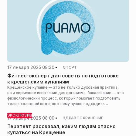
17 января 2025 08:30
СПОРТ
Фитнес-эксперт дал советы по подготовке
к крещенским купаниям
Крещенское купание — это не только духовная практика,
но и серьезное испытание для организма. Закаливание — это
физиологический процесс, который помогает подготовить
тело к холодной воде, но к нему нужно подходить
постепенно, рассказал РИАМО фитнес-менеджер сети
фитнес-клубов Pride Fitness (входит в ГК Pride United)
ЭКСКЛЮЗИВ
17 января 2025 08:00
ЗДРАВООХРАНЕНИЕ
Владимир Белокопытов.
Терапевт рассказал, каким людям опасно
купаться на Крещение