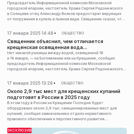
Председатель Информационной комиссии Московской
городской епархии, настоятель Храма Сергия Радонежского
в Солнцеве отец Александр Волков предостерег верующих
от погружения в купель в пьяном виде. Священник сказал, что
это греховное и опасное для здоровья действие.
17 января 2025 14:48
ОБЩЕСТВО
Священник объяснил, чем отличается
крещенская освященная вода
от богоявленской
Нет никакой разницы между водой, освященной 18
и 19 января, — на Богоявление или на Крещение, сообщил
председатель Информационной комиссии Московской
городской епархии, настоятель Храма Сергия Радонежского
в Солнцеве отец Александр Волков.
17 января 2025 13:28
ОБЩЕСТВО
Около 2,9 тыс мест для крещенских купаний
подготовят в России в 2025 году
В этом году в России на Крещение Господне будет
оборудовано около 2,9 тыс. санкционированных мест для
купаний, сообщил замначальника отдела нормативного
правового обеспечения и перспективного развития
департамента Государственной инспекции по маломерным
судам МЧС России Александр Нестеров.
ЭКСКЛЮЗИВ