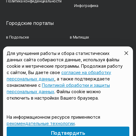
Политика конфиденциальности
Инфографика
Городские порталы
в Подольске
в Мытищах
в Реутове
в Балашихе
Для улучшения работы и сбора статистических
данных сайта собираются данные, используя файлы
в Сергиевом Посаде
в Люберцах
cookie и метрические программы. Продолжая работу
в Красногорске
в Королёве
с сайтом, Вы даете свое
согласие на обработку
персональных данных
, а также подтверждаете
в Домодедово
в Щёлково
ознакомление с
Политикой обработки и защиты
персональных данных
. Файлы cookie можно
отключить в настройках Вашего браузера.
Мы в соцсетях
На информационном ресурсе применяются
рекомендательные технологии
.
18+
Подтвердить