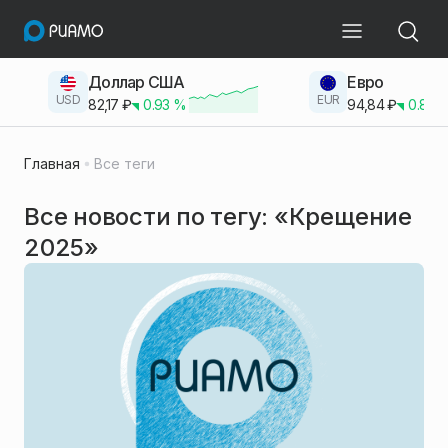
Доллар США
Евро
USD
EUR
82,17
₽
0.93
%
94,84
₽
0.83
Главная
Все теги
Все новости по тегу: «Крещение
2025»