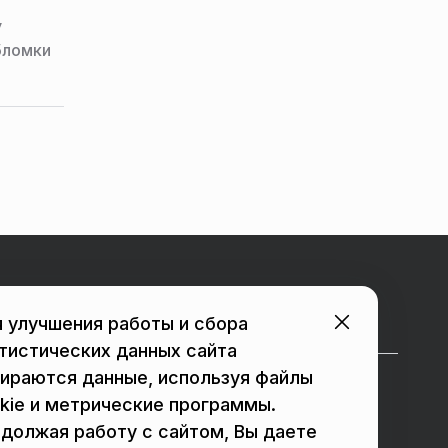
у
бломки
Городские порталы
 улучшения работы и сбора
тистических данных сайта
ираются данные, используя файлы
в Подольске
в Люберцах
kie и метрические программы.
должая работу с сайтом, Вы даете
в Мытищах
в Красногорске