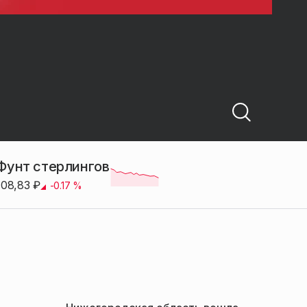
Фунт стерлингов
108,83
₽
-0.17
%