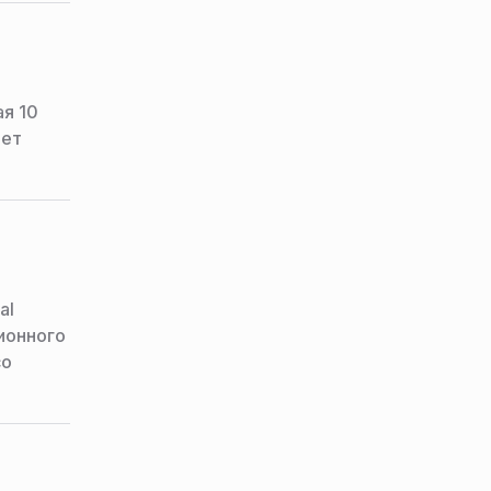
ая 10
ает
al
ционного
со