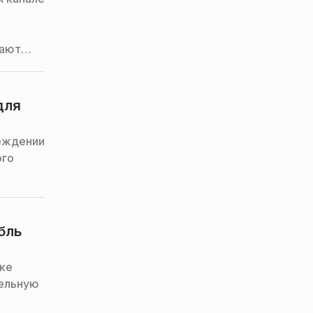
жают
для
реждении
ого
бль
оке
тельную