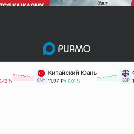
Китайский Юань
CNY
GBP
11,97
₽
0.42
%
0.01
%