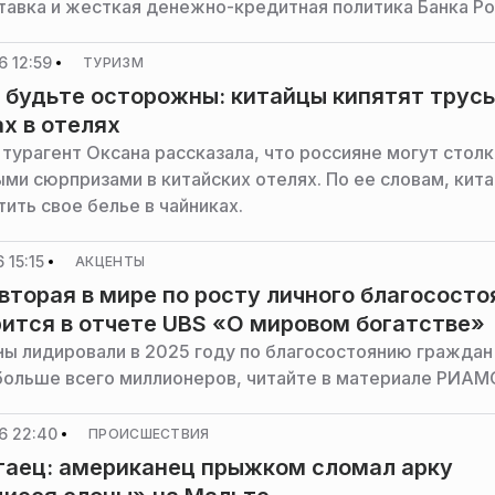
тавка и жесткая денежно-кредитная политика Банка Ро
АМО директор департамента операций на финансовых
ский Стандарт» Максим Тимошенко.
 12:59
ТУРИЗМ
 будьте осторожны: китайцы кипятят трус
ах в отелях
 турагент Оксана рассказала, что россияне могут стол
ыми сюрпризами в китайских отелях. По ее словам, кит
ить свое белье в чайниках.
 15:15
АКЦЕНТЫ
 вторая в мире по росту личного благососто
рится в отчете UBS «О мировом богатстве»
ны лидировали в 2025 году по благосостоянию граждан 
больше всего миллионеров, читайте в материале РИАМ
6 22:40
ПРОИСШЕСТВИЯ
таец: американец прыжком сломал арку