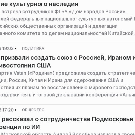
ие культурного наследия
 встреча сотрудников ФГБУ «Дом народов России»,
лей федеральных национально-культурных автономий 
ийских общественных организаций и делегации
енного комитета по делам национальностей Китайской
еспублики, сообщает пресс-служба ФАДН России.
 19:03
ПОЛИТИКА
 призвали создать союз с Россией, Ираном 
тивостояния США
артия Vatan («Родина») предложила создать стратегич
ции, России, Китая и Ирана для сдерживания США и
ствия их планам по восстановлению мирового господст
содержится в итоговой декларации конференции «Алья
ения великих войн», прошедшей в Анкаре 19 июля, со
 17:20
ОБЩЕСТВО
 рассказал о сотрудничестве Подмосковья 
ренции по ИИ
 Московской области Андрей Воробьев написал в свое