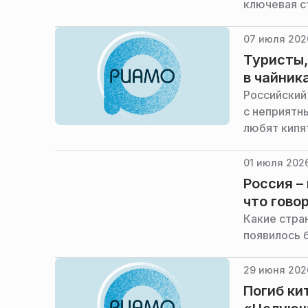
ключевая с
сообщил РИ
банка «Рус
07 июля 2026
Туристы,
в чайник
Российский
с неприятн
любят кипят
01 июля 2026
Россия –
что гово
Какие стра
появилось 
29 июня 202
Погиб ки