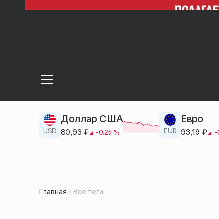
Доллар США
Евро
USD
EUR
80,93
₽
93,19
₽
-0.25
%
-
Главная
Все теги