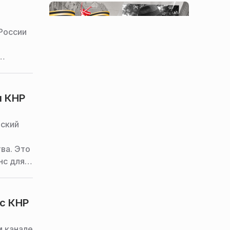
России
и КНР
еский
ва. Это
нс для
общает
с КНР
м канале