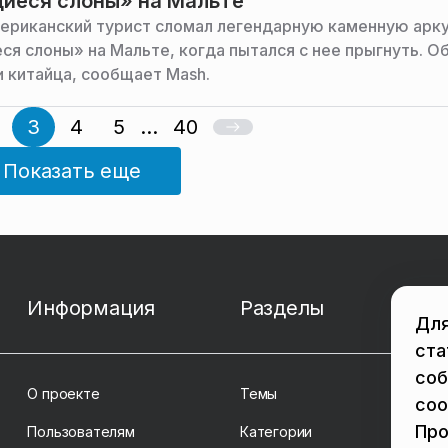
иеся слоны» на Мальте
ериканский турист сломал легендарную каменную арк
я слоны» на Мальте, когда пытался с нее прыгнуть. О
и китайца, сообщает Mash.
3
4
5
...
40
Показать еще
Информация
Разделы
Для
ста
соб
О проекте
Темы
coo
Про
Пользователям
Категории