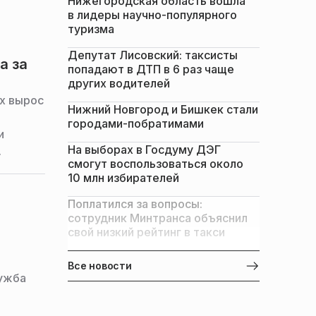
Нижегородская область вошла
в лидеры научно-популярного
туризма
Депутат Лисовский: таксисты
а за
попадают в ДТП в 6 раз чаще
других водителей
х вырос
Нижний Новгород и Бишкек стали
городами-побратимами
и
На выборах в Госдуму ДЭГ
.
смогут воспользоваться около
10 млн избирателей
Поплатился за вопросы:
сотрудник Минтранса объяснил
свой низкий рейтинг в такси
.
Все новости
лужба