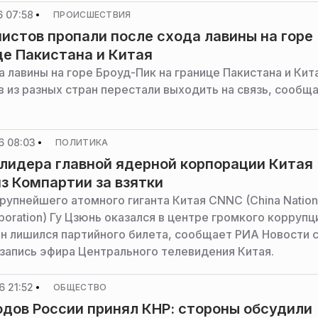
 07:58
ПРОИСШЕСТВИЯ
нистов пропали после схода лавины на горе
це Пакистана и Китая
 лавины на горе Броуд-Пик на границе Пакистана и Кит
в из разных стран перестали выходить на связь, сообщ
6 08:03
ПОЛИТИКА
лидера главной ядерной корпорации Китая
из Компартии за взятки
рупнейшего атомного гиганта Китая CNNC (China Nation
poration) Гу Цзюнь оказался в центре громкого корруп
Он лишился партийного билета, сообщает РИА Новости 
 запись эфира Центрального телевидения Китая.
 21:52
ОБЩЕСТВО
дов России принял КНР: стороны обсудили