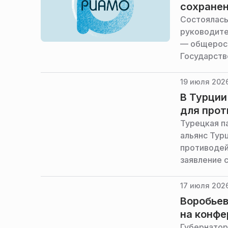
сохранен
Состоялась
руководите
— общеросс
Государств
Народной Р
19 июля 2026
В Турции
для про
Турецкая п
альянс Тур
противодей
заявление 
предотвращ
ТАСС.
17 июля 2026
Воробьев
на конфе
Губернатор