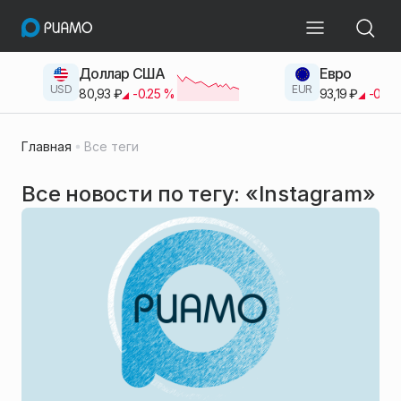
Доллар США
Евро
USD
EUR
80,93
₽
-0.25
%
93,19
₽
-0.42
Главная
Все теги
Все новости по тегу: «Instagram»