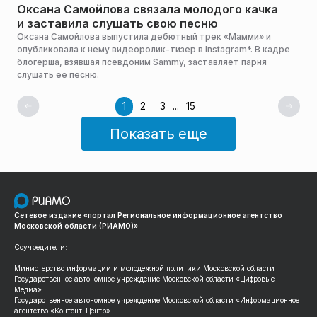
Оксана Самойлова связала молодого качка
и заставила слушать свою песню
Оксана Самойлова выпустила дебютный трек «Мамми» и
опубликовала к нему видеоролик-тизер в Instagram*. В кадре
блогерша, взявшая псевдоним Sammy, заставляет парня
слушать ее песню.
1
2
3
...
15
Показать еще
Сетевое издание «портал Региональное информационное агентство
Московской области (РИАМО)»
Соучредители:
Министерство информации и молодежной политики Московской области
Государственное автономное учреждение Московской области «Цифровые
Медиа»
Государственное автономное учреждение Московской области «Информационное
агентство «Контент-Центр»