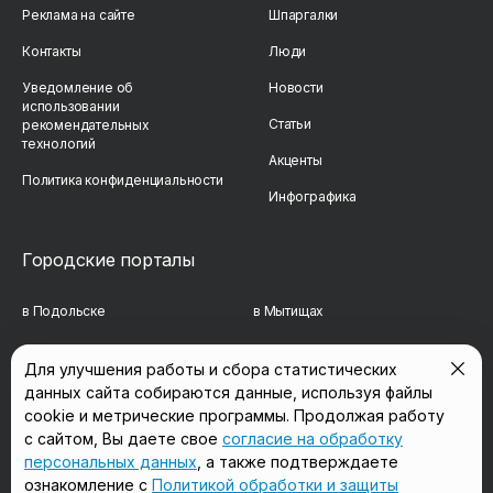
Реклама на сайте
Шпаргалки
Контакты
Люди
Уведомление об
Новости
использовании
Статьи
рекомендательных
технологий
Акценты
Политика конфиденциальности
Инфографика
Городские порталы
в Подольске
в Мытищах
в Реутове
в Балашихе
Для улучшения работы и сбора статистических
данных сайта собираются данные, используя файлы
в Сергиевом Посаде
в Люберцах
cookie и метрические программы. Продолжая работу
в Красногорске
в Королёве
с сайтом, Вы даете свое
согласие на обработку
персональных данных
, а также подтверждаете
в Домодедово
в Щёлково
ознакомление с
Политикой обработки и защиты