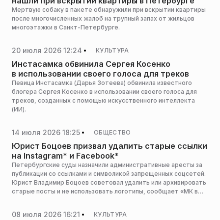
нашли при вскрытии квартиры в Петербурге
Мертвую собаку в пакете обнаружили при вскрытии квартиры
после многочисленных жалоб на трупный запах от жильцов
многоэтажки в Санкт-Петербурге.
20 июля 2026 12:24
КУЛЬТУРА
Инстасамка обвинила Сергея Косенко
в использовании своего голоса для треков
Певица Инстасамка (Дарья Зотеева) обвинила известного
блогера Сергея Косенко в использовании своего голоса для
треков, созданных с помощью искусственного интеллекта
(ИИ).
14 июля 2026 18:25
ОБЩЕСТВО
Юрист Боцоев призвал удалить старые ссылки
на Instagram* и Facebook*
Петербургские суды назначили административные аресты за
публикации со ссылками и символикой запрещенных соцсетей.
Юрист Владимир Боцоев советовал удалить или архивировать
старые посты и не использовать логотипы, сообщает «МК в
Санкт-Петербурге».
08 июля 2026 16:21
КУЛЬТУРА