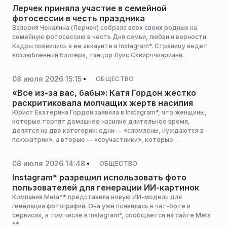
Лерчек приняла участие в семейной
фотосессии в честь праздника
Валерия Чекалина (Лерчек) собрала всех своих родных на
семейную фотосессию в честь Дня семьи, любви и верности.
Кадры появились в ее аккаунте в Instagram*. Страницу ведет
возлюбленный блогера, танцор Луис Сквирччиариани.
08 июля 2026 15:15
ОБЩЕСТВО
«Все из-за вас, бабы»: Катя Гордон жестко
раскритиковала молчащих жертв насилия
Юрист Екатерина Гордон заявила в Instagram*, что женщины,
которые терпят домашнее насилие длительное время,
делятся на две категории: одни — «сломлены, нуждаются в
психиатрии», а вторые — «соучастники», которые
оправдывают абьюзеров.
08 июля 2026 14:48
ОБЩЕСТВО
Instagram* разрешил использовать фото
пользователей для генерации ИИ-картинок
Компания Meta** представила новую ИИ-модель для
генерации фотографий. Она уже появилась в чат-боте и
сервисах, в том числе в Instagram*, сообщается на сайте Meta
**.