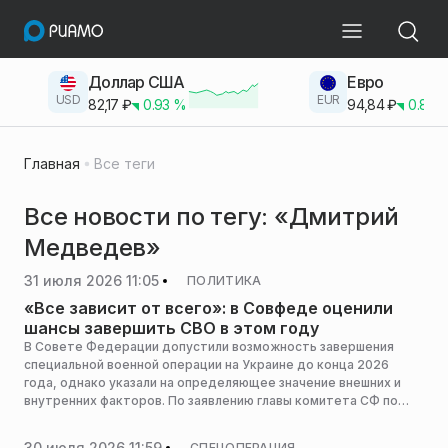
Доллар США
Евро
USD
EUR
82,17
₽
0.93
%
94,84
₽
0.83
Главная
Все теги
Все новости по тегу: «Дмитрий
Медведев»
31 июля 2026 11:05
ПОЛИТИКА
«Все зависит от всего»: в Совфеде оценили
шансы завершить СВО в этом году
В Совете Федерации допустили возможность завершения
специальной военной операции на Украине до конца 2026
года, однако указали на определяющее значение внешних и
внутренних факторов. По заявлению главы комитета СФ по
международным делам Григория Карасина, ключевыми
условиями остаются международная обстановка, действия
30 июля 2026 11:59
СПЕЦОПЕРАЦИЯ