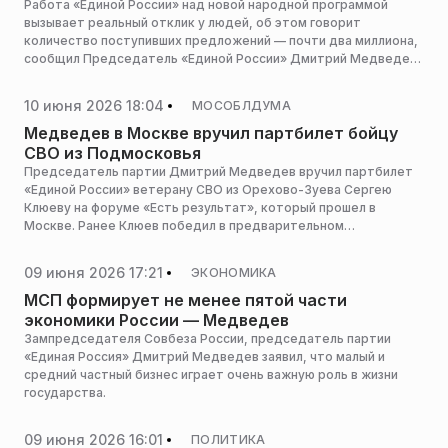
надежда
Работа «Единой России» над новой народной программой
вызывает реальный отклик у людей, об этом говорит
количество поступивших предложений — почти два миллиона,
сообщил Председатель «Единой России» Дмитрий Медведев
на заседании экспертного совета.
10 июня 2026 18:04
МОСОБЛДУМА
Медведев в Москве вручил партбилет бойцу
СВО из Подмосковья
Председатель партии Дмитрий Медведев вручил партбилет
«Единой России» ветерану СВО из Орехово-Зуева Сергею
Клюеву на форуме «Есть результат», который прошел в
Москве. Ранее Клюев победил в предварительном
голосовании и планирует баллотироваться в Мособлдуму,
сообщает пресс-служба отделения ЕР Московской области.
09 июня 2026 17:21
ЭКОНОМИКА
МСП формирует не менее пятой части
экономики России — Медведев
Зампредседателя Совбеза России, председатель партии
«Единая Россия» Дмитрий Медведев заявил, что малый и
средний частный бизнес играет очень важную роль в жизни
государства.
09 июня 2026 16:01
ПОЛИТИКА