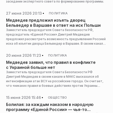
заседании экспертного совета по формированию программы.
27 июня 2026 20:13
ПОЛИТИКА
Медведев предложил изъять дворец
Бельведер в Варшаве в ответ на иск Польши
Заместитель председателя Совета безопасности РФ,
председатель «Единой России» Дмитрий Медведев
предложил рассмотреть возможность предъявления Россией
иска об изъятии дворца Бельведер в Варшаве. В своем канале
в МАКС он напомнил, что это здание было построено на
средства из казны Российской империи и сегодня является
20 июня 2026 11:23
ПОЛИТИКА
резиденцией президента Польши.
Медведев заявил, что правил в конфликте
с Украиной больше нет
Заместитель председателя Совета Безопасности РФ
Дмитрий Медведев в своем канале в МАКС высказался об
интенсификации атак ВСУ на российские города. Он считает,
что «никаких правил в боевых действиях против Украины
больше нет».
15 июня 2026 15:46
ОБЩЕСТВО
Болилая: за каждым наказом в народную
программу «Единой России» — чья-то