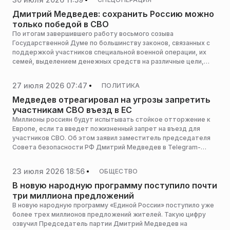
Запада и способность российских структур сохранить
собранность, сообщает Газета.ru.
Дмитрий Медведев: сохранить Россию можно
только победой в СВО
По итогам завершившего работу восьмого созыва
Государственной Думе по большинству законов, связанных с
поддержкой участников специальной военной операции, их
семей, выделением денежных средств на различные цели,
включая развитие оборонно-промышленного комплекса,
поддержку армии — позиции всех фракций были одинаковы:
27 июля 2026 07:47
ПОЛИТИКА
сохранить Россию можно только победой в СВО. Об этом,
выступая перед участниками смены «Правда» на форуме
Медведев отреагировал на угрозы запретить
«Территория смыслов» заявил заместитель председателя
участникам СВО въезд в ЕС
Совбеза Российской Федерации, председатель партии
Миллионы россиян будут испытывать стойкое отторжение к
«Единая Россия» Дмитрий Медведев.
Европе, если та введет пожизненный запрет на въезд для
участников СВО. Об этом заявил заместитель председателя
Совета безопасности РФ Дмитрий Медведев в Telegram-
канале.
23 июля 2026 18:56
ОБЩЕСТВО
В новую народную программу поступило почти
три миллиона предложений
В новую народную программу «Единой России» поступило уже
более трех миллионов предложений жителей. Такую цифру
озвучил Председатель партии Дмитрий Медведев на