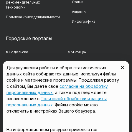
Статьи
рекомендательных
технологий
Акценты
Политика конфиденциальности
Инфографика
Городские порталы
в Подольске
в Мытищах
в Реутове
в Балашихе
Для улучшения работы и сбора статистических
данных сайта собираются данные, используя файлы
в Сергиевом Посаде
в Люберцах
cookie и метрические программы. Продолжая работу
в Красногорске
в Королёве
с сайтом, Вы даете свое
согласие на обработку
персональных данных
, а также подтверждаете
в Домодедово
в Щёлково
ознакомление с
Политикой обработки и защиты
персональных данных
. Файлы cookie можно
отключить в настройках Вашего браузера.
Мы в соцсетях
На информационном ресурсе применяются