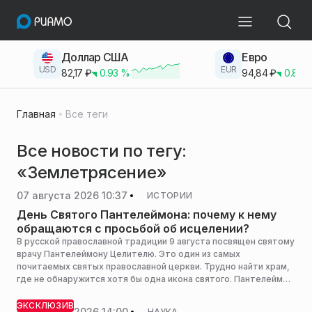
Доллар США
Евро
USD
EUR
82,17
₽
0.93
%
94,84
₽
0.83
Главная
Все теги
Все новости по тегу:
«Землетрясение»
07 августа 2026 10:37
ИСТОРИИ
День Святого Пантелеймона: почему к нему
обращаются с просьбой об исцелении?
В русской православной традиции 9 августа посвящен святому
врачу Пантелеймону Целителю. Это один из самых
почитаемых святых православной церкви. Трудно найти храм,
где не обнаружится хотя бы одна икона святого. Пантелеймон
считается покровителем медработников и медицины в целом.
Зачастую храмы, посвященные ему, строятся недалеко от
ЭКСКЛЮЗИВ
06 августа 2026 14:00
НАУКА