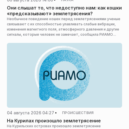
больниц. В день памяти святого в материале РИАМО
рассказываем о жизни Пантелеймона, его становлении как
Они слышат то, что недоступно нам: как кошки
врача и страданиях, которые выпали на его долю.
«предсказывают» землетрясения?
Необычное поведение кошек перед землетрясениями ученые
связывают с их способностью улавливать слабые вибрации,
изменения магнитного поля, атмосферного давления и другие
сигналы, которые человек не замечает, сообщила РИАМО
ветеринар бренда зоотоваров Harly (Qharisma Group) Кристина
Гриненко.
04 августа 2026 04:27
ПРОИСШЕСТВИЯ
На Курилах произошло землетрясение
На Курильских островах произошло землетрясение