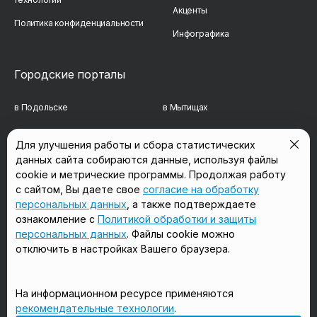
Акценты
Политика конфиденциальности
Инфографика
Городские порталы
в Подольске
в Мытищах
в Реутове
в Балашихе
Для улучшения работы и сбора статистических
данных сайта собираются данные, используя файлы
в Сергиевом Посаде
в Люберцах
cookie и метрические программы. Продолжая работу
в Красногорске
в Королёве
с сайтом, Вы даете свое
согласие на обработку
персональных данных
, а также подтверждаете
в Домодедово
в Щёлково
ознакомление с
Политикой обработки и защиты
персональных данных
. Файлы cookie можно
отключить в настройках Вашего браузера.
Мы в соцсетях
На информационном ресурсе применяются
рекомендательные технологии
.