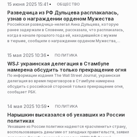
15 июня 2025 15:41
ОБЩЕСТВО
Разведчица из РФ Дульцева расплакалась,
узнав о награждении орденом Мужества
Российская разведчица-нелегал Анна Дульцева, которую
ранее задержали в Словении, рассказала, что расплакалась,
когда в начале прошлого года ей, находившейся с мужем
в тюрьме, сообщили о награждении орденом Мужества,
передает РИА Новости.
15 мая 2025 10:36
ПОЛИТИКА
WSJ: украинская делегация в Стамбуле
намерена обсудить только прекращение огня
По информации издания The Wall Street Journal, украинская
делегация во время переговоров в Стамбуле намерена
обсудить с российской стороной только прекращение огня,
сообщает РБК.
14 мая 2025 10:59
ПОЛИТИКА
Нарышкин высказался об уехавших из России
политиках
Уехавшие из России политики надеются «расчленить» страну,
воспользовавшись деньгами от западных правительств, заявил