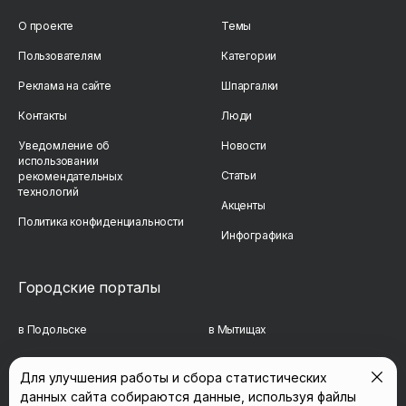
О проекте
Темы
Пользователям
Категории
Реклама на сайте
Шпаргалки
Контакты
Люди
Уведомление об
Новости
использовании
Статьи
рекомендательных
технологий
Акценты
Политика конфиденциальности
Инфографика
Городские порталы
в Подольске
в Мытищах
в Реутове
в Балашихе
Для улучшения работы и сбора статистических
данных сайта собираются данные, используя файлы
в Сергиевом Посаде
в Люберцах