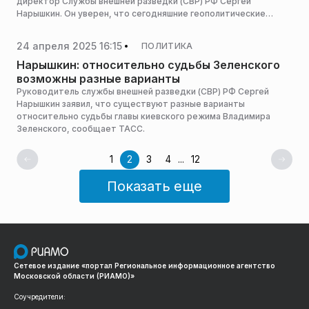
директор Службы внешней разведки (СВР) РФ Сергей
Нарышкин. Он уверен, что сегодняшние геополитические
противники Москвы, как и веком ранее, вынашивают планы
смены власти в российском государстве, сообщает РИА
24 апреля 2025 16:15
ПОЛИТИКА
Новости.
Нарышкин: относительно судьбы Зеленского
возможны разные варианты
Руководитель службы внешней разведки (СВР) РФ Сергей
Нарышкин заявил, что существуют разные варианты
относительно судьбы главы киевского режима Владимира
Зеленского, сообщает ТАСС.
1
2
3
4
...
12
Показать еще
Сетевое издание «портал Региональное информационное агентство
Московской области (РИАМО)»
Соучредители: