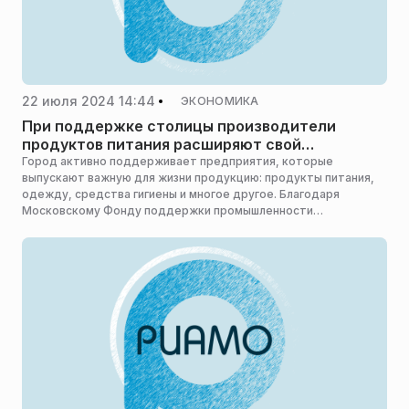
22 июля 2024 14:44
ЭКОНОМИКА
При поддержке столицы производители
продуктов питания расширяют свой
ассортимент
Город активно поддерживает предприятия, которые
выпускают важную для жизни продукцию: продукты питания,
одежду, средства гигиены и многое другое. Благодаря
Московскому Фонду поддержки промышленности
и предпринимательства (МФППиП) в 2023–2024 гг. столичные
предприятия пищевой промышленности привлекли около
24 млрд рублей, сказал заместитель мэра Москвы
по вопросам транспорта Максим Ликсутов.