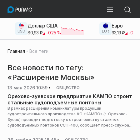
Доллар США
Евро
USD
EUR
80,93
₽
-0.25
%
93,19
₽
-0.42
Главная
Все теги
Все новости по тегу:
«Расширение Москвы»
13 мая 2026 10:59
ОБЩЕСТВО
Орехово-зуевское предприятие КАМПО строит
стальные судоподъемные понтоны
В рамках расширения номенклатуры продукции
судостроительного производства АО «КАМПО» (г. Орехово-
Зуево) проводит подготовку к строительству стальных
судоподъемных понтонов ССП-400, сообщает пресс-служба
администрации муниципалитета.
26 ноября 2025 18:45
ОБЩЕСТВО