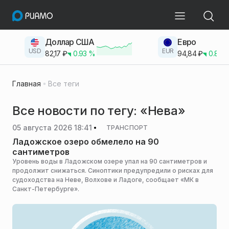
Доллар США
Евро
USD
EUR
82,17
₽
0.93
%
94,84
₽
0.83
Главная
Все теги
Все новости по тегу: «Нева»
05 августа 2026 18:41
ТРАНСПОРТ
Ладожское озеро обмелело на 90
сантиметров
Уровень воды в Ладожском озере упал на 90 сантиметров и
продолжит снижаться. Синоптики предупредили о рисках для
судоходства на Неве, Волхове и Ладоге, сообщает «МК в
Санкт-Петербурге».