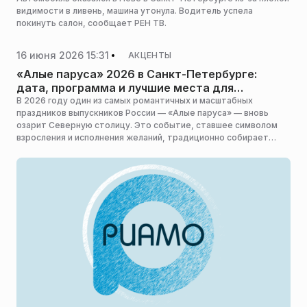
видимости в ливень, машина утонула. Водитель успела
покинуть салон, сообщает РЕН ТВ.
16 июня 2026 15:31
АКЦЕНТЫ
«Алые паруса» 2026 в Санкт-Петербурге:
дата, программа и лучшие места для
просмотра шоу
В 2026 году один из самых романтичных и масштабных
праздников выпускников России — «Алые паруса» — вновь
озарит Северную столицу. Это событие, ставшее символом
взросления и исполнения желаний, традиционно собирает
тысячи зрителей на берегах Невы.