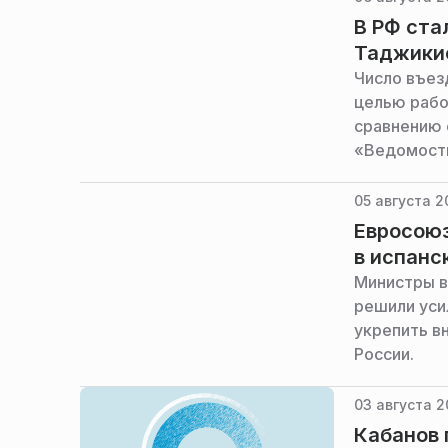
В РФ ста
Таджикис
Число въез
целью рабо
сравнению 
«Ведомости
05 августа 2
Евросоюз
в испанс
Министры в
решили уси
укрепить в
России.
03 августа 2
Кабанов 