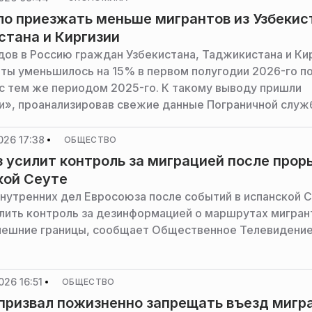
ло приезжать меньше мигрантов из Узбекис
тана и Киргизии
дов в Россию граждан Узбекистана, Таджикистана и Кир
ты уменьшилось на 15% в первом полугодии 2026-го п
с тем же периодом 2025-го. К такому выводу пришли
», проанализировав свежие данные Пограничной служ
026 17:38
ОБЩЕСТВО
 усилит контроль за миграцией после прор
кой Сеуте
нутренних дел Евросоюза после событий в испанской 
лить контроль за дезинформацией о маршрутах мигран
нешние границы, сообщает Общественное Телевидени
026 16:51
ОБЩЕСТВО
призвал пожизненно запрещать въезд мигр