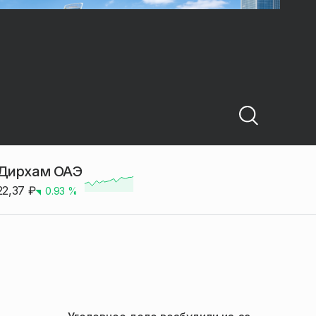
Дирхам ОАЭ
22,37
₽
0.93
%