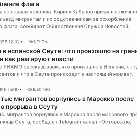
бление флага
а по правам человека Кирилл Кабанов призвал пожизне
въезд мигрантам и их родственникам за оскорбление
о флага, сообщает Общественная Служба Новостей.
026 12:32
АКЦЕНТЫ
 в испанской Сеуте: что произошло на гран
и как реагируют власти
е РИАМО рассказываем, что произошло в Испании, отк
рантов и что в Сеуте происходит в настоящий момент.
026 15:00
ОБЩЕСТВО
 тыс мигрантов вернулись в Марокко после
о прорыва в Сеуту
ыс. мигрантов вернулись в Марокко после массового пр
анклав Сеута, сообщает Telegram-канал «Осторожно,