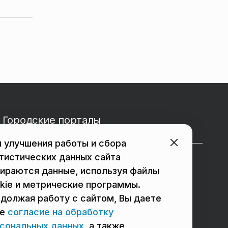
Городские порталы
 улучшения работы и сбора
тистических данных сайта
в Подольске
в Мытищах
ираются данные, используя файлы
в Реутове
в Балашихе
kie и метрические программы.
должая работу с сайтом, Вы даете
в Сергиевом Посаде
в Люберцах
ое
согласие на обработку
в Красногорске
в Королёве
сональных данных
, а также