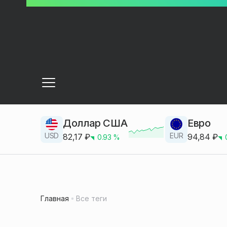
Доллар США
Евро
USD
EUR
82,17
₽
94,84
₽
0.93
%
Главная
Все теги