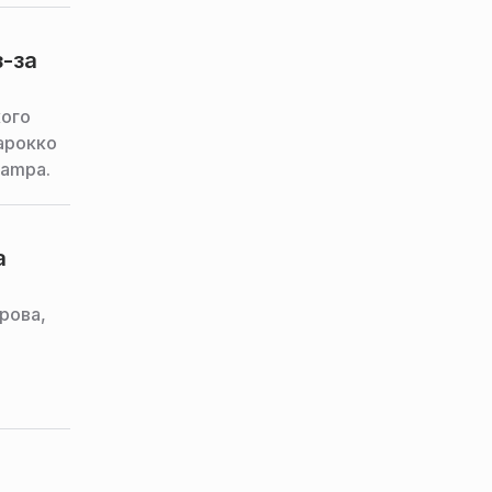
з-за
кого
арокко
tampa.
а
рова,