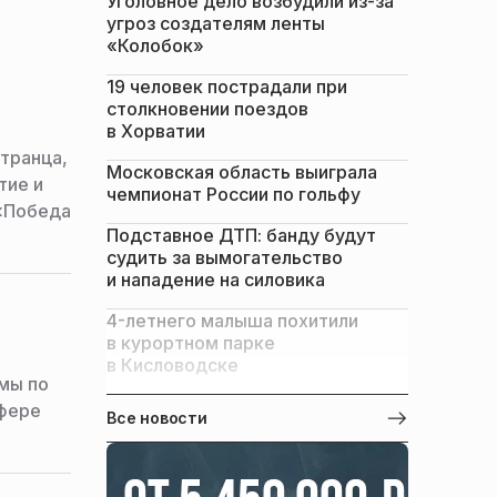
Уголовное дело возбудили из-за
угроз создателям ленты
«Колобок»
19 человек пострадали при
столкновении поездов
в Хорватии
транца,
Московская область выиграла
тие и
чемпионат России по гольфу
 «Победа
Подставное ДТП: банду будут
судить за вымогательство
и нападение на силовика
4-летнего малыша похитили
в курортном парке
в Кисловодске
мы по
сфере
Все новости