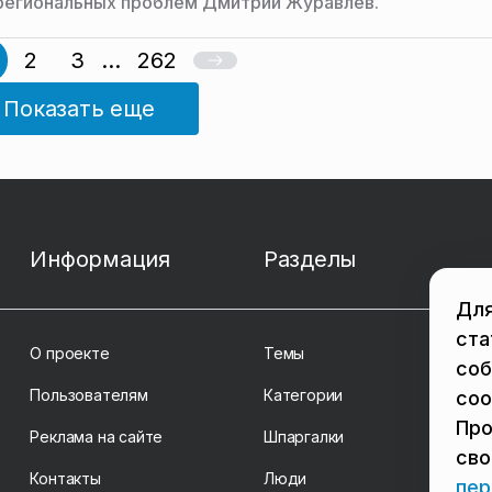
региональных проблем Дмитрий Журавлев.
2
3
...
262
Показать еще
Информация
Разделы
Для
ста
О проекте
Темы
соб
Пользователям
Категории
coo
Про
Реклама на сайте
Шпаргалки
св
Контакты
Люди
пер