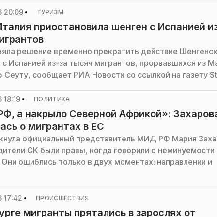
6 20:09
ТУРИЗМ
Италия приостановила шенген с Испанией и
игрантов
няла решение временно прекратить действие Шенгенс
 с Испанией из-за тысяч мигрантов, прорвавшихся из М
ю Сеуту, сообщает РИА Новости со ссылкой на газету S
 18:19
ПОЛИТИКА
Ф, а накрыло Северной Африкой»: Захаров
ась о мигрантах в ЕС
кнула официальный представитель МИД РФ Мария Заха
дители СК были правы, когда говорили о неминуемости
 Они ошиблись только в двух моментах: направлении и
 17:42
ПРОИСШЕСТВИЯ
урге мигранты прятались в зарослях от