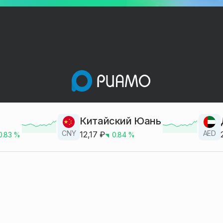
Китайский Юань
CNY
AED
12,17
₽
0.83
%
0.84
%