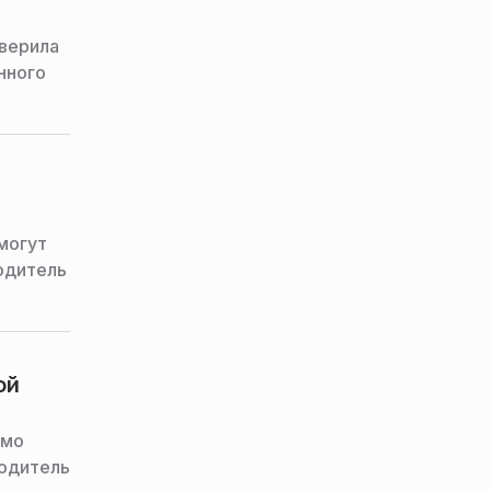
верила
нного
могут
одитель
ой
ямо
водитель