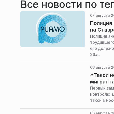
Все новости по те
07 августа 2
Полиция 
на Ставр
Полиция ан
трудившего
его должно
26» .
06 августа 2
«Такси н
мигранта
Первый зам
контролю Д
такси в Рос
06 августа 2