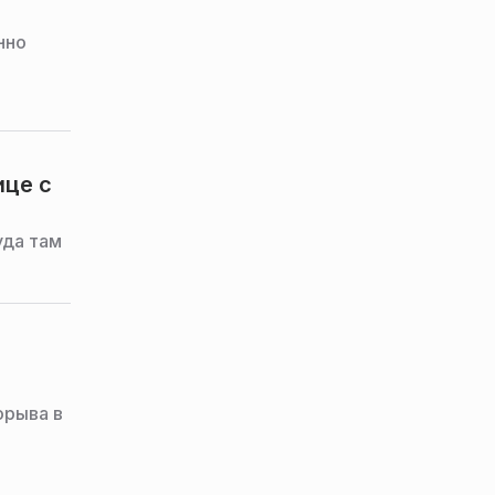
нно
ице с
уда там
орыва в