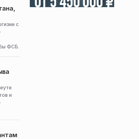
тана,
гизии с
о
бы ФСБ.
ыва
Сеуте
тов и
е
антам