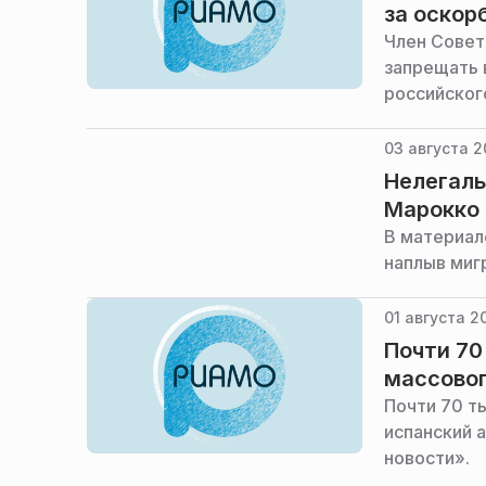
за оскор
Член Совет
запрещать 
российског
03 августа 2
Нелегалы
Марокко 
В материал
наплыв миг
01 августа 2
Почти 70
массовог
Почти 70 т
испанский 
новости».