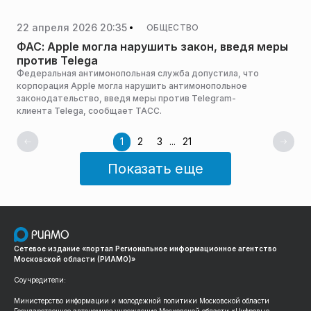
22 апреля 2026 20:35
ОБЩЕСТВО
ФАС: Apple могла нарушить закон, введя меры
против Telega
Федеральная антимонопольная служба допустила, что
корпорация Apple могла нарушить антимонопольное
законодательство, введя меры против Telegram-
клиента Telega, сообщает ТАСС.
1
2
3
...
21
Показать еще
Сетевое издание «портал Региональное информационное агентство
Московской области (РИАМО)»
Соучредители:
Министерство информации и молодежной политики Московской области
Государственное автономное учреждение Московской области «Цифровые