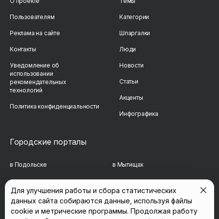
О проекте
Темы
Пользователям
Категории
Реклама на сайте
Шпаргалки
Контакты
Люди
Уведомление об
Новости
использовании
Статьи
рекомендательных
технологий
Акценты
Политика конфиденциальности
Инфографика
Городские порталы
в Подольске
в Мытищах
в Реутове
в Балашихе
Для улучшения работы и сбора статистических
данных сайта собираются данные, используя файлы
в Сергиевом Посаде
в Люберцах
cookie и метрические программы. Продолжая работу
в Красногорске
в Королёве