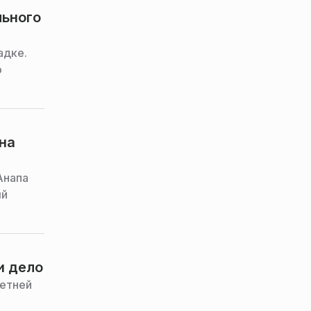
льного
адке.
о
на
Анапа
ый
и дело
летней