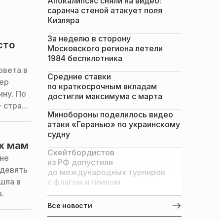
Апокалипсис сняли на видео:
саранча стеной атакует поля
Кизляра
За неделю в сторону
сто
Московского региона летели
1984 беспилотника
овета в
Средние ставки
мер
по краткосрочным вкладам
ину. По
достигли максимума с марта
 страна
Минобороны поделилось видео
йное» —
атаки «Геранью» по украинскому
судну
ых мам
Скейтбордистов
оне
из РФ допустили
 девять
до международных турниров
шла в
с флагом и гимном
.
Все новости