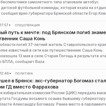
 беспилотники самолетного типа атаковали автобус
 детской футбольной команды, которая ехала на отдых
 сообщил врио губернатора Брянской области Егор Ков
17:57
СПЕЦОПЕРАЦИЯ
ый путь к мечте: под Брянском погиб знам
твенник Саша Конь
 области погиб 37-летний житель Ставропольского кра
олее известный в сети как путешественник Саша Конь.
роизошла 13 мая в селе Старая Погощь в результате ат
о БПЛА, сообщает Baza.
12:46
ПОЛИТИКА
шел в Брянск: экс-губернатор Богомаз стал
ом ГД вместо Фаррахова
я избирательная комиссия России (ЦИК) передала вак
утата Госдумы восьмого созыва бывшему губернатору
бласти Александру Богомазу. Ранее место в парламент