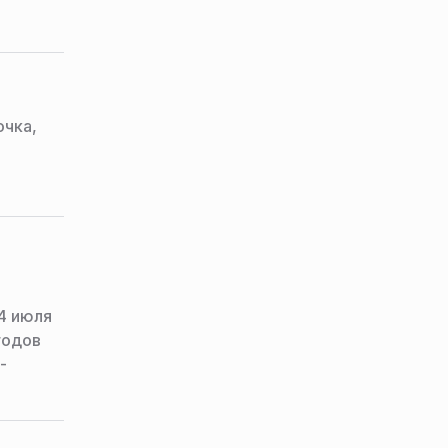
очка,
4 июля
годов
-