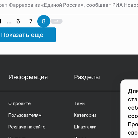
рат Фаррахов из «Единой России», сообщает РИА Новос
1
...
6
7
8
Показать еще
Информация
Разделы
Для
ста
О проекте
Темы
соб
Пользователям
Категории
coo
Про
Реклама на сайте
Шпаргалки
св