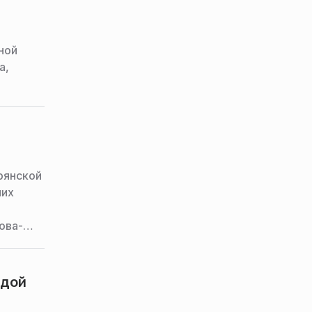
ной
а,
рянской
них
ова-
ндой