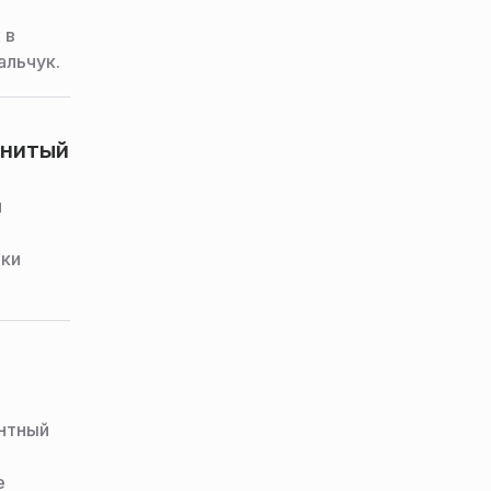
 в
альчук.
енитый
я
аки
антный
е