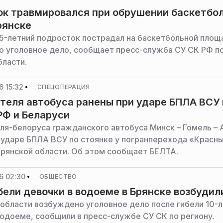
к травмировался при обрушении баскетбо
рянске
15-летний подросток пострадал на баскетбольной площ
 уголовное дело, сообщает пресс-служба СУ СК РФ п
бласти.
 15:32
СПЕЦОПЕРАЦИЯ
теля автобуса ранены при ударе БПЛА ВСУ 
РФ и Беларуси
ля-белоруса гражданского автобуса Минск – Гомель – 
 ударе БПЛА ВСУ по стоянке у погранперехода «Красн
Брянской области. Об этом сообщает БЕЛТА.
6 02:30
ОБЩЕСТВО
бели девочки в водоеме в Брянске возбудил
 области возбуждено уголовное дело после гибели 10-
водоеме, сообщили в пресс-службе СУ СК по региону.