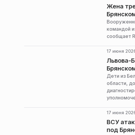
Жена тре
Брянско
Вооруженны
командой из
сообщает R
17 июня 2026
Львова-Б
Брянском
Дети из Бе
области, д
диагностир
уполномоче
Белова.
17 июня 2026
ВСУ атак
под Бря