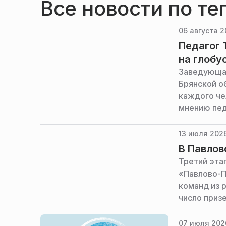
Все новости по те
06 августа 2
Педагог 
на глобу
Заведующая
Брянской о
каждого че
мнению пед
возможност
ее семья д
13 июля 2026
В Павлов
Третий эта
«Павлово-П
команд из 
число приз
07 июля 202