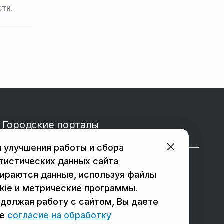
ти.
Городские порталы
 улучшения работы и сбора
тистических данных сайта
в Подольске
в Мытищах
ираются данные, используя файлы
в Реутове
в Балашихе
kie и метрические программы.
должая работу с сайтом, Вы даете
в Сергиевом Посаде
в Люберцах
ое
согласие на обработку