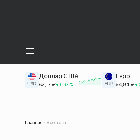
Доллар США
Евро
USD
EUR
82,17
₽
94,84
₽
0.93
%
Главная
Все теги