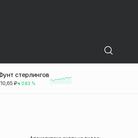
Фунт стерлингов
110,65
₽
0.83
%