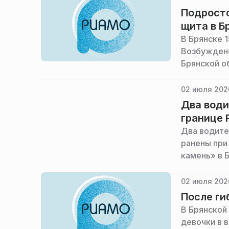
Подросто
щита в Б
В Брянске 
Возбуждено
Брянской о
02 июля 2026
Два води
границе 
Два водите
ранены при
камень» в 
02 июля 202
После ги
В Брянской
девочки в 