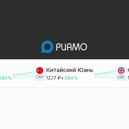
Китайский Юань
CNY
GBP
12,17
₽
0.83
%
0.84
%