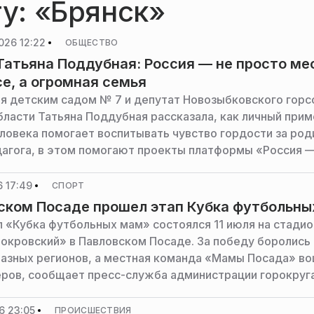
гу: «Брянск»
026 12:22
ОБЩЕСТВО
Татьяна Поддубная: Россия — не просто ме
се, а огромная семья
 детским садом № 7 и депутат Новозыбковского горс
бласти Татьяна Поддубная рассказала, как личный при
ловека помогает воспитывать чувство гордости за род
агога, в этом помогают проекты платформы «Россия —
ей», в одном из которых — конкурсе «Это у нас семе
ошла до финала, сообщило издание «Маяк32».
 17:49
СПОРТ
ском Посаде прошел этап Кубка футбольн
п «Кубка футбольных мам» состоялся 11 июля на стади
окровский» в Павловском Посаде. За победу боролись
разных регионов, а местная команда «Мамы Посада» во
еров, сообщает пресс-служба администрации горокруга
6 23:05
ПРОИСШЕСТВИЯ