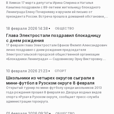
В Химках 17 марта депутаты Ирина Спирина и Наталья
Каныгина поздравили с 89-летием жительницу блокадного
Ленинграда Елену Почерняеву и вручили ей письмо от
президента России. Встреча прошла в домашней обстановке,
сообщает пресс-служба администрации горокруга.
18 февраля 2026 14:38
ОБЩЕСТВО
Глава Электростали поздравил блокадницу
с днем рождения
17 февраля глава Электростали Ефанов Филипп Александрович
лично поздравил с днем рождения председателя
Электростальской городской общественной организации
«Блокадники Ленинграда» — Садовникову Эрну Викторовну.
Об этом сообщила пресс-служба администрации городского
округа.
10 февраля 2026 21:23
СПОРТ
Школьники из четырех округов сыграли в
мини-футбол в Рузском округе 8 февраля
Открытый турнир по мини-футболу среди школьников 2013
года рождения прошел 8 февраля во Дворце водных видов
спорта «Руза» в Рузском округе, сообщает пресс-служба
администрации горокруга.
01 февраля 2026 09:30
ОБЩЕСТВО