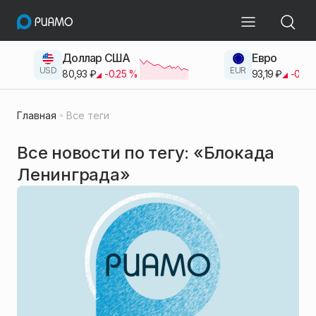
Доллар США
Евро
USD
EUR
80,93
₽
-0.25
%
93,19
₽
-0.42
Главная
Все теги
Все новости по тегу: «Блокада
Ленинграда»