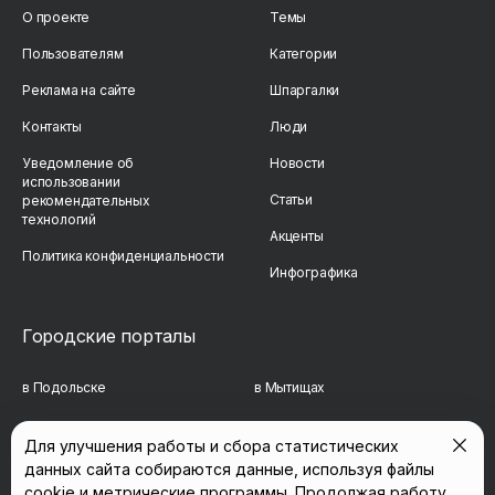
О проекте
Темы
Пользователям
Категории
Реклама на сайте
Шпаргалки
Контакты
Люди
Уведомление об
Новости
использовании
Статьи
рекомендательных
технологий
Акценты
Политика конфиденциальности
Инфографика
Городские порталы
в Подольске
в Мытищах
в Реутове
в Балашихе
Для улучшения работы и сбора статистических
данных сайта собираются данные, используя файлы
в Сергиевом Посаде
в Люберцах
cookie и метрические программы. Продолжая работу