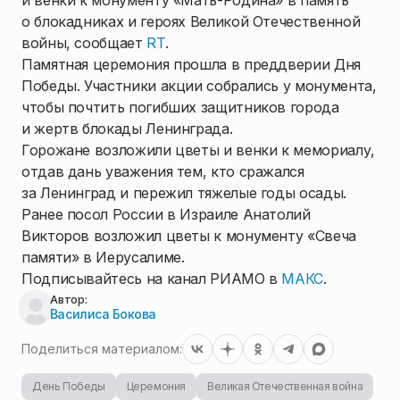
и венки к монументу «Мать-Родина» в память
о блокадниках и героях Великой Отечественной
войны, сообщает
RT
.
Памятная церемония прошла в преддверии Дня
Победы. Участники акции собрались у монумента,
чтобы почтить погибших защитников города
и жертв блокады Ленинграда.
Горожане возложили цветы и венки к мемориалу,
отдав дань уважения тем, кто сражался
за Ленинград и пережил тяжелые годы осады.
Ранее посол России в Израиле Анатолий
Викторов возложил цветы к монументу «Свеча
памяти» в Иерусалиме.
Подписывайтесь на канал РИАМО в
МАКС
.
Автор:
Василиса Бокова
Поделиться материалом:
День Победы
Церемония
Великая Отечественная война