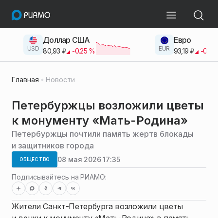
Доллар США
Евро
USD
EUR
80,93
₽
-0.25
%
93,19
₽
-0.42
Главная
Новости
Петербуржцы возложили цветы
к монументу «Мать-Родина»
Петербуржцы почтили память жертв блокады
и защитников города
08 мая 2026 17:35
ОБЩЕСТВО
Подписывайтесь на РИАМО:
Жители Санкт-Петербурга возложили цветы