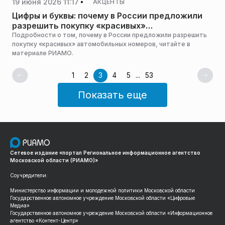
19 июня 2026 11:17
АКЦЕНТЫ
Цифры и буквы: почему в России предложили
разрешить покупку «красивых»
автомобильных номеров
Подробности о том, почему в России предложили разрешить
покупку «красивых» автомобильных номеров, читайте в
материале РИАМО.
1
2
3
4
5
...
53
Показать еще
Сетевое издание «портал Региональное информационное агентство
Московской области (РИАМО)»
Соучредители:
Министерство информации и молодежной политики Московской области
Государственное автономное учреждение Московской области «Цифровые
Медиа»
Государственное автономное учреждение Московской области «Информационное
агентство «Контент-Центр»