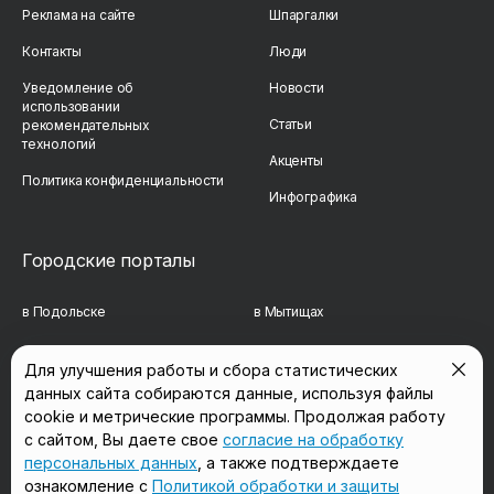
Реклама на сайте
Шпаргалки
Контакты
Люди
Уведомление об
Новости
использовании
Статьи
рекомендательных
технологий
Акценты
Политика конфиденциальности
Инфографика
Городские порталы
в Подольске
в Мытищах
в Реутове
в Балашихе
Для улучшения работы и сбора статистических
данных сайта собираются данные, используя файлы
в Сергиевом Посаде
в Люберцах
cookie и метрические программы. Продолжая работу
в Красногорске
в Королёве
с сайтом, Вы даете свое
согласие на обработку
персональных данных
, а также подтверждаете
в Домодедово
в Щёлково
ознакомление с
Политикой обработки и защиты