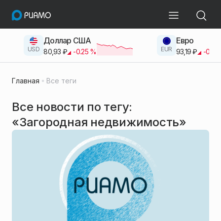
Доллар США
Евро
USD
EUR
80,93
₽
-0.25
%
93,19
₽
-0.42
Главная
Все теги
Все новости по тегу:
«Загородная недвижимость»