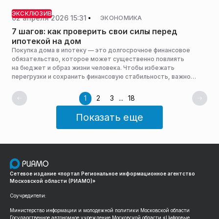
создать музей, сообщает Mash.
ЭКСКЛЮЗИВ
02 апреля 2026 15:31
ЭКОНОМИКА
7 шагов: как проверить свои силы перед
ипотекой на дом
Покупка дома в ипотеку — это долгосрочное финансовое
обязательство, которое может существенно повлиять
на бюджет и образ жизни человека. Чтобы избежать
перегрузки и сохранить финансовую стабильность, важно
заранее оценить свою реальную нагрузку. Как это можно
сделать, РИАМО рассказал эксперт по недвижимости Алексей
1
2
3
...
18
Колодин.
Показать еще
Сетевое издание «портал Региональное информационное агентство
Московской области (РИАМО)»
Соучредители:
Министерство информации и молодежной политики Московской области
Государственное автономное учреждение Московской области «Цифровые