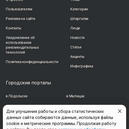
Пользователям
Категории
Реклама на сайте
Шпаргалки
Контакты
Люди
Уведомление об
Новости
использовании
Статьи
рекомендательных
технологий
Акценты
Политика конфиденциальности
Инфографика
Городские порталы
в Подольске
в Мытищах
в Реутове
в Балашихе
Для улучшения работы и сбора статистических
данных сайта собираются данные, используя файлы
в Сергиевом Посаде
в Люберцах
cookie и метрические программы. Продолжая работу
в Красногорске
в Королёве