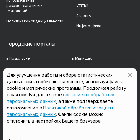
использовании
Статьи
рекомендательных
технологий
Акценты
Политика конфиденциальности
Инфографика
Городские порталы
в Подольске
в Мытищах
в Реутове
в Балашихе
Для улучшения работы и сбора статистических
данных сайта собираются данные, используя файлы
в Сергиевом Посаде
в Люберцах
cookie и метрические программы. Продолжая работу
в Красногорске
в Королёве
с сайтом, Вы даете свое
согласие на обработку
персональных данных
, а также подтверждаете
в Домодедово
в Щёлково
ознакомление с
Политикой обработки и защиты
персональных данных
. Файлы cookie можно
отключить в настройках Вашего браузера.
Мы в соцсетях