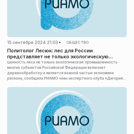
15 сентября 2024 21:03
ОБЩЕСТВО
Политолог Лесюк: лес для России
представляет не только экологическую
ценность
Ценность леса не только экологическая: промышленность
многих субъектов Российской Федерации включает
деревообработку и является важной частью экономики
региона, сообщила РИАМО член экспертного клуба «Дигория»,
исполнительный директор сетевого издания СМИ «Научно-
образовательная политика» Марта Лесюк.