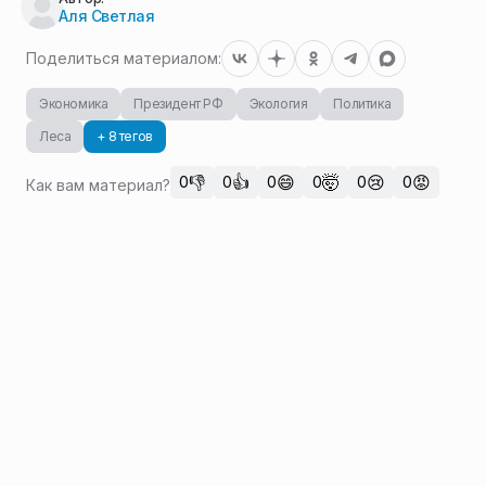
Аля Светлая
Поделиться материалом:
Экономика
Президент РФ
Экология
Политика
Леса
+ 8 тегов
👎
👍
😄
🤯
😢
😡
0
0
0
0
0
0
Как вам материал?