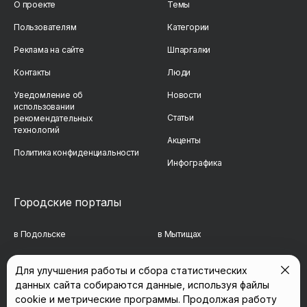
О проекте
Темы
Пользователям
Категории
Реклама на сайте
Шпаргалки
Контакты
Люди
Уведомление об
Новости
использовании
Статьи
рекомендательных
технологий
Акценты
Политика конфиденциальности
Инфографика
Городские порталы
в Подольске
в Мытищах
в Реутове
в Балашихе
Для улучшения работы и сбора статистических
данных сайта собираются данные, используя файлы
в Сергиевом Посаде
в Люберцах
cookie и метрические программы. Продолжая работу