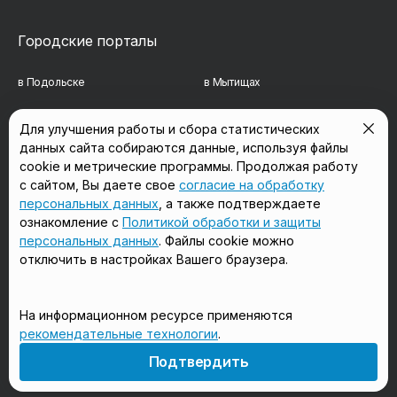
Городские порталы
в Подольске
в Мытищах
в Реутове
в Балашихе
Для улучшения работы и сбора статистических
данных сайта собираются данные, используя файлы
в Сергиевом Посаде
в Люберцах
cookie и метрические программы. Продолжая работу
в Красногорске
в Королёве
с сайтом, Вы даете свое
согласие на обработку
персональных данных
, а также подтверждаете
в Домодедово
в Щёлково
ознакомление с
Политикой обработки и защиты
персональных данных
. Файлы cookie можно
отключить в настройках Вашего браузера.
Мы в соцсетях
На информационном ресурсе применяются
рекомендательные технологии
.
18+
Подтвердить