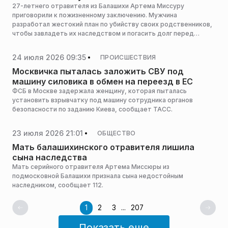
27-летнего отравителя из Балашихи Артема Миссуру
приговорили к пожизненному заключению. Мужчина
разработал жестокий план по убийству своих родственников,
чтобы завладеть их наследством и погасить долг перед
кредитными организациями в размере более 3 млн рублей,
сообщает прокуратура Московской области.
24 июля 2026 09:35
ПРОИСШЕСТВИЯ
Москвичка пыталась заложить СВУ под
машину силовика в обмен на переезд в ЕС
ФСБ в Москве задержала женщину, которая пыталась
установить взрывчатку под машину сотрудника органов
безопасности по заданию Киева, сообщает ТАСС.
23 июля 2026 21:01
ОБЩЕСТВО
Мать балашихинского отравителя лишила
сына наследства
Мать серийного отравителя Артема Миссюры из
подмосковной Балашихи признала сына недостойным
наследником, сообщает 112.
1
2
3
...
207
Показать еще