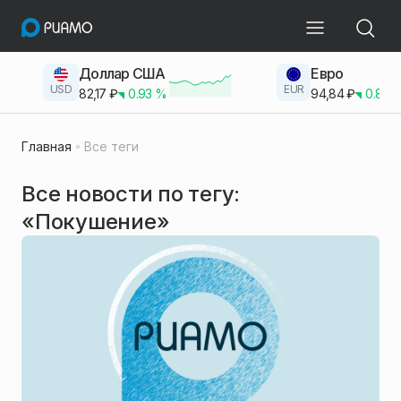
Доллар США
Евро
USD
EUR
82,17
₽
0.93
%
94,84
₽
0.83
Главная
Все теги
Все новости по тегу:
«Покушение»