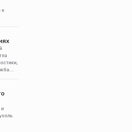
 к
иях
й
гла
ностики,
ужба
го
 и
ухоль