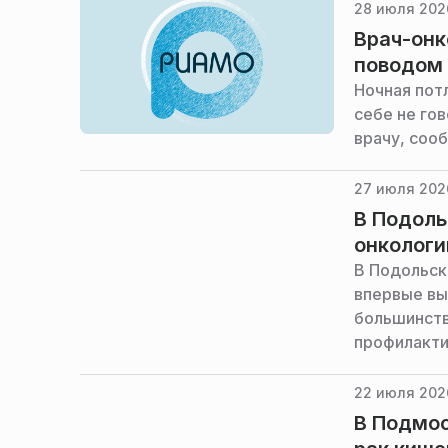
области.
28 июля 202
Врач-онк
поводом 
Ночная пот
себе не гов
врачу, соо
27 июля 202
В Подоль
онкологи
В Подольск
впервые вы
большинств
профилакти
служба адм
22 июля 2026
В Подмос