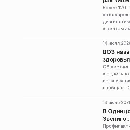
рак кише
Более 120 
на колорек
диагностике
в центры а
министерст
14 июля 2026
ВОЗ назв
здоровья
Общественн
и отдельно
организаци
сообщает О
14 июля 2026
В Одинцо
Звениго
Профилакти