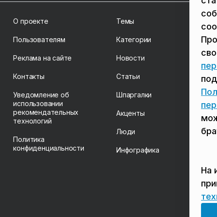
ста
соб
О проекте
Темы
coo
Про
Пользователям
Категории
св
Реклама на сайте
Новости
пер
Контакты
Статьи
под
Пол
Уведомление об
Шпаргалки
использовании
пер
рекомендательных
Акценты
мож
технологий
бра
Люди
Политика
конфиденциальности
Инфографика
На 
пр
тех