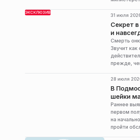
ЭКСКЛЮЗИВ
31 июля 2026
Секрет в
и навсег
Смерть онк
Звучит как
действител
прежде, че
прорыв, а 
онколог, к.
28 июля 202
объяснил Р
В Подмос
шейки м
Раннее выя
первом пол
на начально
пройти обс
сообщает п