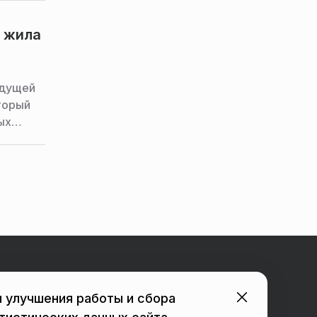
е жила
ыдущей
торый
ых
Городские порталы
 улучшения работы и сбора