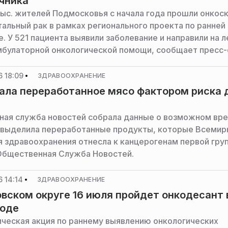
чника
тыс. жителей Подмосковья с начала года прошли онкос
тальный рак в рамках регионального проекта по ранней
. У 521 пациента выявили заболевание и направили на 
мбулаторной онкологической помощи, сообщает пресс
ва здравоохранения Московской области.
 18:09
ЗДРАВООХРАНЕНИЕ
ала переработанное мясо фактором риска 
ая служба новостей собрала данные о возможном вре
 выделила переработанные продукты, которые Всемир
я здравоохранения отнесла к канцерогенам первой гру
бщественная Служба Новостей.
 14:14
ЗДРАВООХРАНЕНИЕ
вском округе 16 июля пройдет онкодесант 
роде
ческая акция по раннему выявлению онкологических