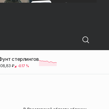
Фунт стерлингов
108,83
₽
-0.17
%