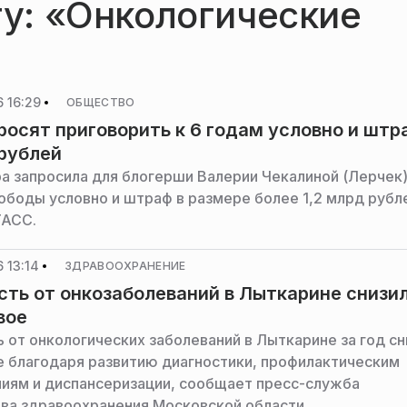
гу: «Онкологические
 16:29
ОБЩЕСТВО
росят приговорить к 6 годам условно и штр
 рублей
а запросила для блогерши Валерии Чекалиной (Лерчек)
ободы условно и штраф в размере более 1,2 млрд рубл
ТАСС.
 13:14
ЗДРАВООХРАНЕНИЕ
ть от онкозаболеваний в Лыткарине снизи
вое
 от онкологических заболеваний в Лыткарине за год сн
е благодаря развитию диагностики, профилактическим
иям и диспансеризации, сообщает пресс-служба
ва здравоохранения Московской области.