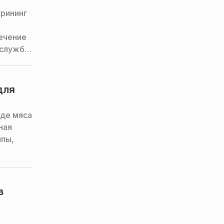
крининг
лечение
-служба
для
де мяса
ная
ппы,
в