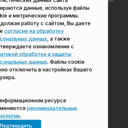
тистических данных сайта
ираются данные, используя файлы
в Подольске
в Люберцах
kie и метрические программы.
должая работу с сайтом, Вы даете
в Мытищах
в Красногорске
ое
согласие на обработку
в Реутове
в Королёве
сональных данных
, а также
в Балашихе
в Домодедово
тверждаете ознакомление с
итикой обработки и защиты
в Сергиевом Посаде
в Щёлково
сональных данных
. Файлы cookie
но отключить в настройках Вашего
узера.
информационном ресурсе
именяются
рекомендательные
нологии
.
Мы в соцсетях
Подтвердить