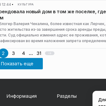
 12:44
КУЛЬТУРА
рендовала новый дом в том же поселке, гд
ом
блогер Валерия Чекалина, более известная как Лерчек,
сто жительства из-за завершения срока аренды пред
ти. Суд официально изменил адрес ее проживания, ко
зафиксирован во время наложения запрета определенн
сообщает SHOT.
2
3
4
...
31
Показать еще
Информация
Разделы
Для