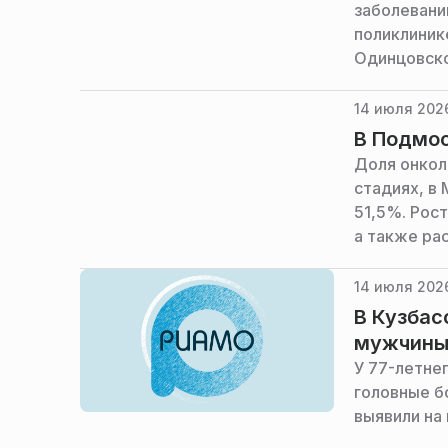
заболевани
поликлиник
Одинцовско
администра
14 июля 2026
В Подмос
Доля онкол
стадиях, в
51,5%. Рос
а также ра
министерст
14 июля 2026
В Кузбас
мужчин
У 77-летне
головные б
выявили на 