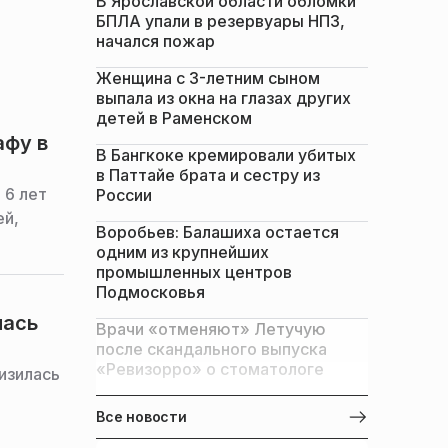
В Ярославской области обломки
БПЛА упали в резервуары НПЗ,
начался пожар
Женщина с 3-летним сыном
выпала из окна на глазах других
детей в Раменском
афу в
В Бангкоке кремировали убитых
в Паттайе брата и сестру из
 6 лет
России
ей,
Воробьев: Балашиха остается
одним из крупнейших
промышленных центров
Подмосковья
лась
Врачи «отменяют» Летучую
после скандального выпуска
«Ревизорро» о стоматологе
изилась
Все новости