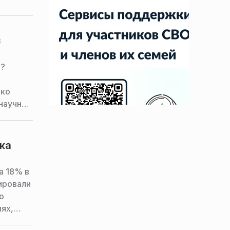
з
и?
ако
 научный
Самсонов
ка
а 18% в
ировали
о
иях,
кой