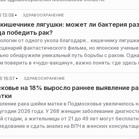
 13:08
ЗДРАВООХРАНЕНИЕ
 кишечнике лягушки: может ли бактерия ра
да победить рак?
ологии от одного укола благодаря... кишечнику лягушк
 сценарий фантастического фильма, но японские ученые
ьно обнаружили уникальный путь борьбы с раком. Одн
м поверить в «чудо-вакцину», важно понять: где здесь
где — опасное преувеличение. Уролог-андролог, хирург,
 м. н., главный врач центра хирургии «Персона» Антон 
6 16:07
ЗДРАВООХРАНЕНИЕ
ИАМО, что означает это открытие.
ковье на 18% выросло раннее выявление ра
атки
вление рака шейки матки в Подмосковье увеличилось н
угодии 2026 года. У 268 женщин заболевание диагност
й стадии, а жительницы от 21 до 49 лет могут бесплатн
ледование и сдать анализ на ВПЧ в женских консультац
ресс-служба министерства здравоохранения Московс