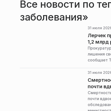
Все новости по те
заболевания»
31 июля 2026
Лерчек п
1,2 млрд
Прокуратур
лишения св
сообщает 
31 июля 2026
Смертнос
почти вд
Смертность
почти вдво
обследован
министерст