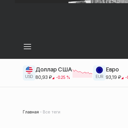
Доллар США
Евро
USD
EUR
80,93
₽
93,19
₽
-0.25
%
-
Главная
Все теги