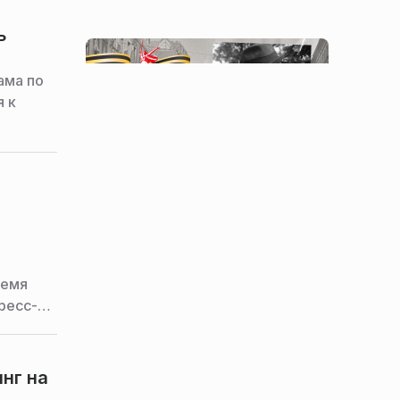
ь
ама по
я к
ремя
ресс-
нг на