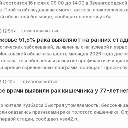
й состоится 16 июля с 09:00 до 14:00 в Звенигородской
е. Пройти обследование смогут жители, прикрепленные
й областной больнице, сообщает пресс-служба
ции горокруга.
 12:54
ЗДРАВООХРАНЕНИЕ
ковье 51,5% рака выявляют на ранних стад
огических заболеваний, выявленных на нулевой и перво
 Московской области за шесть месяцев 2026 года дости
т показателя обеспечили развитие профилактики и диаг
сширение скрининговых программ, сообщает пресс-сл
ва здравоохранения Московской области.
 12:10
ЗДРАВООХРАНЕНИЕ
се врачи выявили рак кишечника у 77-летне
ы
го жителя Кузбасса быстрая утомляемость, бессонница
оли оказались признаками рака толстого кишечника. Оп
первой стадии, сообщает vse42.ru.