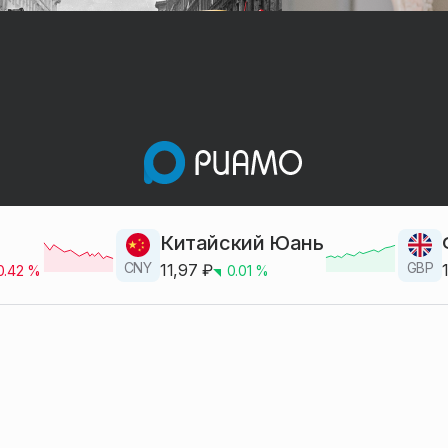
Китайский Юань
CNY
GBP
11,97
₽
0.42
%
0.01
%