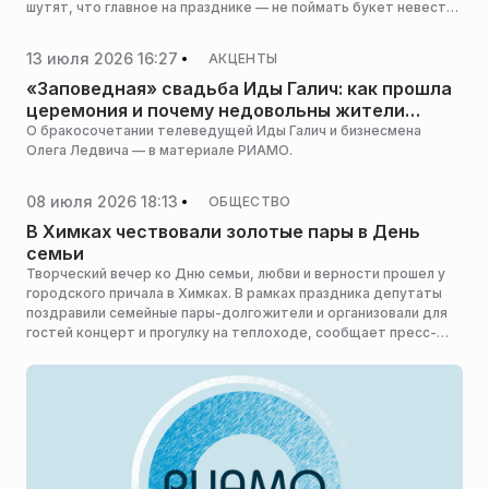
шутят, что главное на празднике — не поймать букет невесты,
а соблюсти дневную норму калорий.
13 июля 2026 16:27
АКЦЕНТЫ
«Заповедная» свадьба Иды Галич: как прошла
церемония и почему недовольны жители
Северной Осетии
О бракосочетании телеведущей Иды Галич и бизнесмена
Олега Ледвича — в материале РИАМО.
08 июля 2026 18:13
ОБЩЕСТВО
В Химках чествовали золотые пары в День
семьи
Творческий вечер ко Дню семьи, любви и верности прошел у
городского причала в Химках. В рамках праздника депутаты
поздравили семейные пары-долгожители и организовали для
гостей концерт и прогулку на теплоходе, сообщает пресс-
служба администрации горокруга.