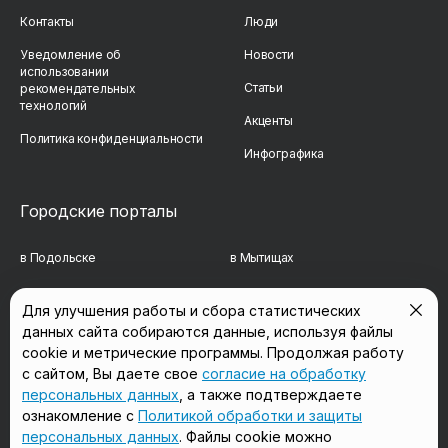
Контакты
Люди
Уведомление об
Новости
использовании
Статьи
рекомендательных
технологий
Акценты
Политика конфиденциальности
Инфографика
Городские порталы
в Подольске
в Мытищах
в Реутове
в Балашихе
Для улучшения работы и сбора статистических
данных сайта собираются данные, используя файлы
в Сергиевом Посаде
в Люберцах
cookie и метрические программы. Продолжая работу
в Красногорске
в Королёве
с сайтом, Вы даете свое
согласие на обработку
персональных данных
, а также подтверждаете
в Домодедово
в Щёлково
ознакомление с
Политикой обработки и защиты
персональных данных
. Файлы cookie можно