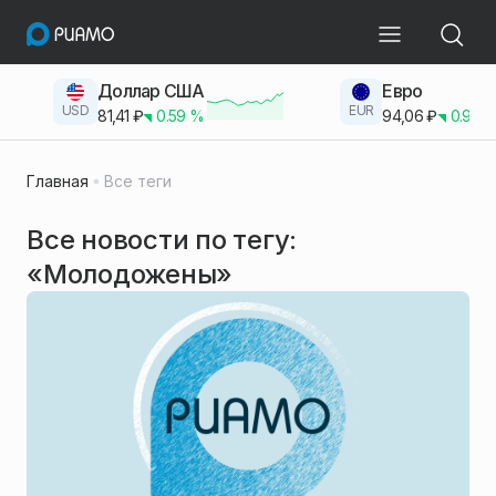
Доллар США
Евро
USD
EUR
81,41
₽
0.59
%
94,06
₽
0.93
Главная
Все теги
Все новости по тегу:
«Молодожены»