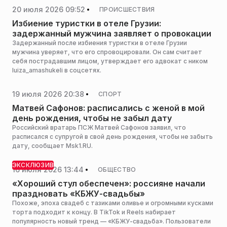
20 июля 2026 09:52
ПРОИСШЕСТВИЯ
Избиение туристки в отеле Грузии:
задержанный мужчина заявляет о провокации
Задержанный после избиения туристки в отеле Грузии
мужчина уверяет, что его спровоцировали. Он сам считает
себя пострадавшим лицом, утверждает его адвокат с ником
luiza_amashukeli в соцсетях.
19 июля 2026 20:38
СПОРТ
Матвей Сафонов: расписались с женой в мой
день рождения, чтобы не забыл дату
Российский вратарь ПСЖ Матвей Сафонов заявил, что
расписался с супругой в свой день рождения, чтобы не забыть
дату, сообщает Msk1.RU.
ЭКСКЛЮЗИВ
16 июля 2026 13:44
ОБЩЕСТВО
«Хороший стул обеспечен»: россияне начали
праздновать «КБЖУ-свадьбы»
Похоже, эпоха свадеб с тазиками оливье и огромными кусками
торта подходит к концу. В TikTok и Reels набирает
популярность новый тренд — «КБЖУ-свадьба». Пользователи