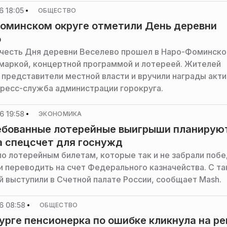
 18:05
ОБЩЕСТВО
оминском округе отметили День деревни
о
 честь Дня деревни Веселево прошел в Наро-Фоминск
рмаркой, концертной программой и лотереей. Жителей
 представители местной власти и вручили награды акти
ресс-служба администрации горокруга.
6 19:58
ЭКОНОМИКА
ебованные лотерейные выигрыши планирую
а спецсчет для госнужд
о лотерейным билетам, которые так и не забрали побе
 переводить на счет Федерального казначейства. С та
й выступили в Счетной палате России, сообщает Mash.
6 08:58
ОБЩЕСТВО
урге пенсионерка по ошибке кликнула на р