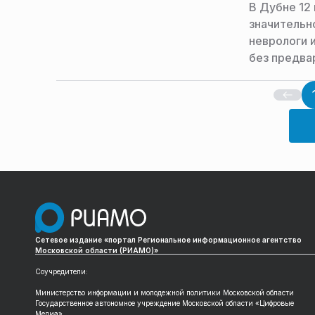
В Дубне 12
значительн
неврологи 
без предва
пресс-служ
Сетевое издание «портал Региональное информационное агентство
Московской области (РИАМО)»
Соучредители:
Министерство информации и молодежной политики Московской области
Государственное автономное учреждение Московской области «Цифровые
Медиа»