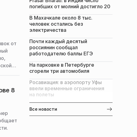
Prasar Bharati: в Индии число
погибших от молний достигло 20
В Махачкале около 8 тыс.
человек остались без
электричества
Почти каждый десятый
вок от
россиянин сообщал
рый
работодателю баллы ЕГЭ
но,
На парковке в Петербурге
вской
сгорели три автомобиля
Росавиация: в аэропорту Уфы
ввели временные ограничения
ове 8
на полеты
Все новости
чер
ообщает
ти.