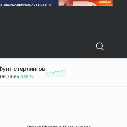
Фунт стерлингов
109,73
₽
0.83
%