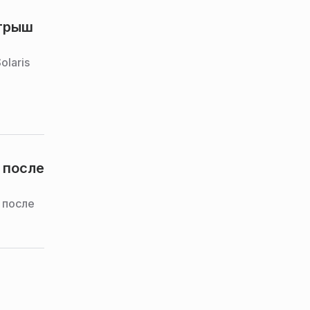
ыгрыш
laris
 после
 после