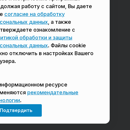
должая работу с сайтом, Вы даете
в Сергиевом Посаде
в Люберцах
ое
согласие на обработку
в Красногорске
в Королёве
сональных данных
, а также
тверждаете ознакомление с
в Домодедово
в Щёлково
итикой обработки и защиты
сональных данных
. Файлы cookie
но отключить в настройках Вашего
узера.
информационном ресурсе
именяются
рекомендательные
нологии
.
Мы в соцсетях
Подтвердить