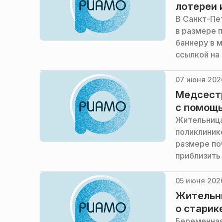
лотереи 
В Санкт-Пе
в размере 
баннеру в 
ссылкой на
лотерей «Н
07 июня 202
Медсестр
с помощ
Жительница
поликлиник
размере по
приблизить
РИА Новост
05 июня 2026
Жительни
о старик
Беременная