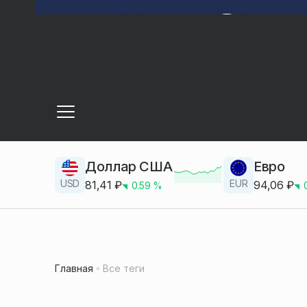
Доллар США
Евро
USD
EUR
81,41
₽
94,06
₽
0.59
%
Главная
Все теги