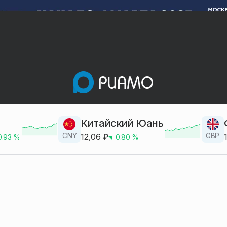
Китайский Юань
CNY
GBP
12,06
₽
0.93
%
0.80
%