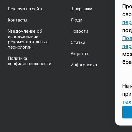
Про
Реклама на сайте
Шпаргалки
св
Контакты
Люди
пер
под
Уведомление об
Новости
использовании
Пол
рекомендательных
Статьи
пер
технологий
Акценты
мож
Политика
бра
конфиденциальности
Инфографика
На 
пр
тех