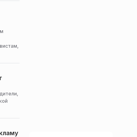
ом
вистам,
т
дители,
кой
екламу