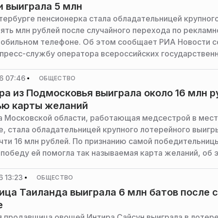
и выиграла 5 млн
тербурге пенсионерка стала обладательницей крупного
пять млн рублей после случайного перехода по реклам
мобильном телефоне. Об этом сообщает РИА Новости с
 пресс-службу оператора всероссийских государствен
ациональная Лотерея».
6 07:46
ОБЩЕСТВО
а из Подмосковья выиграла около 16 млн р
ью карты желаний
 Московской области, работающая медсестрой в мес
е, стала обладательницей крупного лотерейного выигр
чти 16 млн рублей. По признанию самой победительниц
 победу ей помогла так называемая карта желаний, об 
и рассказали в пресс-службе «Столото».
 13:23
ОБЩЕСТВО
ца Таиланда выиграла 6 млн батов после 
е
 продавщица овощей Интира Сайсун выиграла в лотер