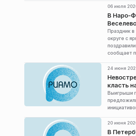
06 июля 2026
В Наро-Ф
Веселев
Праздник в
округе с я
поздравили
сообщает п
24 июня 202
Невостр
класть н
Выигрыши п
предложили
инициативо
20 июня 202
В Петерб