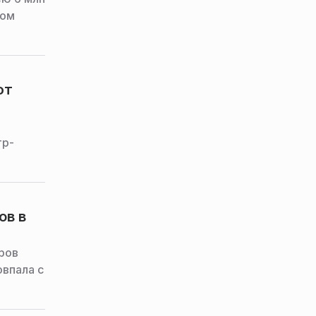
лом
ют
тр-
ов в
ров
овпала с