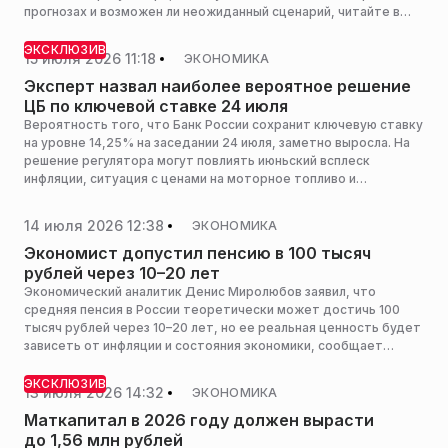
прогнозах и возможен ли неожиданный сценарий, читайте в
материале РИАМО.
ЭКСКЛЮЗИВ
15 июля 2026 11:18
ЭКОНОМИКА
Эксперт назвал наиболее вероятное решение
ЦБ по ключевой ставке 24 июля
Вероятность того, что Банк России сохранит ключевую ставку
на уровне 14,25% на заседании 24 июля, заметно выросла. На
решение регулятора могут повлиять июньский всплеск
инфляции, ситуация с ценами на моторное топливо и
сохраняющиеся бюджетные риски, сообщил РИАМО
портфельный управляющий УК «Альфа-Капитал» Алексей
14 июля 2026 12:38
ЭКОНОМИКА
Корнев.
Экономист допустил пенсию в 100 тысяч
рублей через 10–20 лет
Экономический аналитик Денис Миролюбов заявил, что
средняя пенсия в России теоретически может достичь 100
тысяч рублей через 10–20 лет, но ее реальная ценность будет
зависеть от инфляции и состояния экономики, сообщает
«Абзац».
ЭКСКЛЮЗИВ
13 июля 2026 14:32
ЭКОНОМИКА
Маткапитал в 2026 году должен вырасти
до 1,56 млн рублей