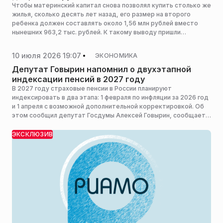
Чтобы материнский капитал снова позволял купить столько же
жилья, сколько десять лет назад, его размер на второго
ребенка должен составлять около 1,56 млн рублей вместо
нынешних 963,2 тыс. рублей. К такому выводу пришли
опрошенные РИАМО эксперты, объяснив, почему
действующая индексация перестала успевать за ростом цен
10 июля 2026 19:07
ЭКОНОМИКА
на недвижимость.
Депутат Говырин напомнил о двухэтапной
индексации пенсий в 2027 году
В 2027 году страховые пенсии в России планируют
индексировать в два этапа: 1 февраля по инфляции за 2026 год
и 1 апреля с возможной дополнительной корректировкой. Об
этом сообщил депутат Госдумы Алексей Говырин, сообщает
RT.
ЭКСКЛЮЗИВ