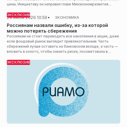
цены. Инициативу он направил главе Минэкономразвития
Максиму Решетникову, сообщает Газета.ru.
ЭКСКЛЮЗИВ
24 июля 2026 10:59
ЭКОНОМИКА
Россиянам назвали ошибку, из-за которой
можно потерять сбережения
Россиянам не стоит переводить все накопления в акции, даже
если фондовый рынок выглядит привлекательным. Часть
сбережений лучше оставить на банковском вкладе, а часть —
вложить в золото, чтобы снизить риски, посоветовала в
беседе с РИАМО ведущий аналитик Freedom Global Наталья
Мильчакова.
ЭКСКЛЮЗИВ