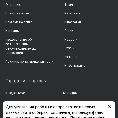
О проекте
Темы
Пользователям
Категории
Реклама на сайте
Шпаргалки
Контакты
Люди
Уведомление об
Новости
использовании
Статьи
рекомендательных
технологий
Акценты
Политика конфиденциальности
Инфографика
Городские порталы
в Подольске
в Мытищах
в Реутове
в Балашихе
Для улучшения работы и сбора статистических
данных сайта собираются данные, используя файлы
в Сергиевом Посаде
в Люберцах
cookie и метрические программы. Продолжая работу