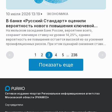
10 июля 2026 13:19
ЭКОНОМИКА
В банке «Русский Стандарт» оценили
вероятность нового повышения ключевой
ставки
На июльском заседании Банк России, вероятнее всего,
сохранит ключевую ставку на уровне 14,25%, однако
вероятность ее повышения остается высокой из-за усиления
проинфляционных рисков. При этом сценарий снижения ставки
сейчас практически не рассматривается, сообщил РИАМО
директор департамента операций на финансовых рынках
1
2
3
4
5
...
238
банка «Русский Стандарт» Максим Тимошенко.
Показать еще
Сетевое издание «портал Региональное информационное агентство
Московской области (РИАМО)»
Соучредители: