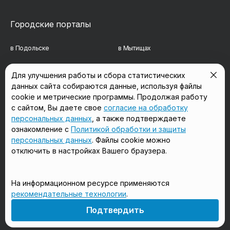
Городские порталы
в Подольске
в Мытищах
в Реутове
в Балашихе
Для улучшения работы и сбора статистических
данных сайта собираются данные, используя файлы
в Сергиевом Посаде
в Люберцах
cookie и метрические программы. Продолжая работу
в Красногорске
в Королёве
с сайтом, Вы даете свое
согласие на обработку
персональных данных
, а также подтверждаете
в Домодедово
в Щёлково
ознакомление с
Политикой обработки и защиты
персональных данных
. Файлы cookie можно
отключить в настройках Вашего браузера.
Мы в соцсетях
На информационном ресурсе применяются
рекомендательные технологии
.
18+
Подтвердить