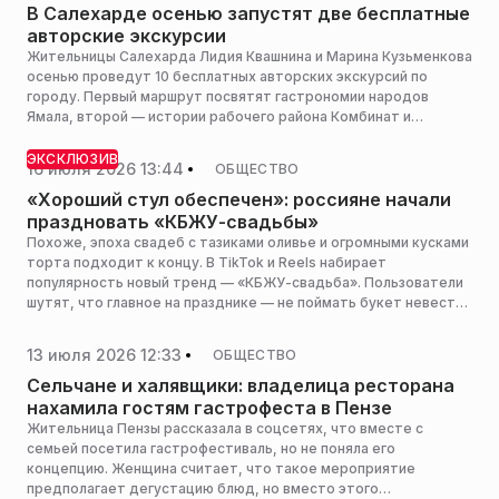
В Салехарде осенью запустят две бесплатные
авторские экскурсии
Жительницы Салехарда Лидия Квашнина и Марина Кузьменкова
осенью проведут 10 бесплатных авторских экскурсий по
городу. Первый маршрут посвятят гастрономии народов
Ямала, второй — истории рабочего района Комбинат и
рыбоконсервного завода, сообщает «Север-Пресс».
ЭКСКЛЮЗИВ
16 июля 2026 13:44
ОБЩЕСТВО
«Хороший стул обеспечен»: россияне начали
праздновать «КБЖУ-свадьбы»
Похоже, эпоха свадеб с тазиками оливье и огромными кусками
торта подходит к концу. В TikTok и Reels набирает
популярность новый тренд — «КБЖУ-свадьба». Пользователи
шутят, что главное на празднике — не поймать букет невесты,
а соблюсти дневную норму калорий.
13 июля 2026 12:33
ОБЩЕСТВО
Сельчане и халявщики: владелица ресторана
нахамила гостям гастрофеста в Пензе
Жительница Пензы рассказала в соцсетях, что вместе с
семьей посетила гастрофестиваль, но не поняла его
концепцию. Женщина считает, что такое мероприятие
предполагает дегустацию блюд, но вместо этого