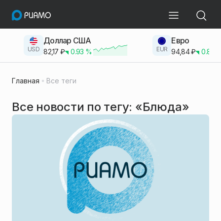
Доллар США
Евро
USD
EUR
82,17
₽
0.93
%
94,84
₽
0.83
Главная
Все теги
Все новости по тегу: «Блюда»