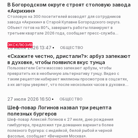
В Богородском округе строят столовую завода
«Акрихин»
Столовую на 300 посетителей возводят для сотрудников
завода «Акрихин» в Старой Купавне Богородского округа.
Объект готов на 80%, завершить работы планируют в
третьем квартале 2026 года, сообщает пресс-служба
администрации горокруга.
ЭКСКЛЮЗИВ
28 июля 2026 13:47
ОБЩЕСТВО
«Скажите честно, дристали?»: арбуз запекают
в духовке, чтобы появился вкус тунца
Пользователи Сети массово запекают арбузы, чтобы
превратить их в необычную альтернативу тунцу. Видео с
таким рецептом набирают миллионы просмотров в соцсетях,
а их авторы уверяют, что после нескольких часов в духовке
ягода становится удивительно похожа по вкусу на рыбу.
27 июля 2026 16:50
ОБЩЕСТВО
Шеф-повар Логинов назвал три рецепта
полезных бургеров
Шеф-повар Алексей Логинов к 27 июля, дню рождения
гамбургера, предложил три домашних варианта более
полезного бургера: с индейкой, белой рыбой и черной
фасолью, сообщает «Вечерняя Москва».