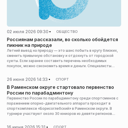
02 июля 2026 09:30
ОБЩЕСТВО
Россиянам рассказали, во сколько обойдется
пикник на природе
Летний выезд на природу — это шанс побыть в кругу близких,
сменить привычную обстановку и отдохнуть от городской
суеты. Если заранее составить перечень необходимых
покупок, можно сэкономить время и деньги. Специалисты
сервиса доставки «Купер» проанализировали, что чаще всего
россияне заказывают для отдыха на открытом воздухе, и
26 июня 2026 14:33
СПОРТ
предоставили РИАМО список популярных категорий товаров.
В Раменском округе стартовало первенство
России по парабадминтону
Первенство России по парабадминтону среди спортсменов с
поражением опорно-двигательного аппарата проходит в
спорткомплексе «Борисоглебский» в Раменском округе. В
турнире участвуют около 30 юниоров из девяти регионов
страны, сообщает пресс-служба администрации горокруга.
16 июня 2026 15:31
СПОРТ