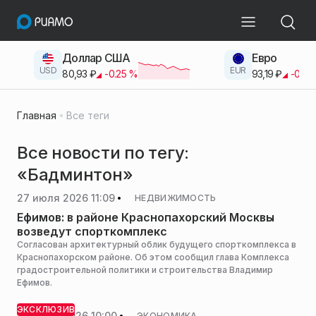
Доллар США
Евро
USD
EUR
80,93
₽
-0.25
%
93,19
₽
-0.42
Главная
Все теги
Все новости по тегу:
«Бадминтон»
27 июля 2026 11:09
НЕДВИЖИМОСТЬ
Ефимов: в районе Краснопахорский Москвы
возведут спорткомплекс
Согласован архитектурный облик будущего спорткомплекса в
Краснопахорском районе. Об этом сообщил глава Комплекса
градостроительной политики и строительства Владимир
Ефимов.
ЭКСКЛЮЗИВ
20 июля 2026 10:00
ЭКОНОМИКА