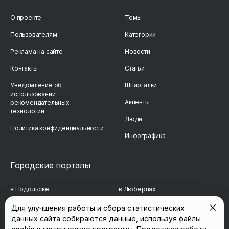
О проекте
Темы
Пользователям
Категории
Реклама на сайте
Новости
Контакты
Статьи
Уведомление об
Шпаргалки
использовании
Акценты
рекомендательных
технологий
Люди
Политика конфиденциальности
Инфографика
Городские порталы
в Подольске
в Люберцах
в Мытищах
в Красногорске
Для улучшения работы и сбора статистических
данных сайта собираются данные, используя файлы
в Реутове
в Королёве