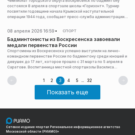
Чемпионат городского округа Воскресенск по бадминтону
состоялся 8 апреля в спортзале школы «Горизонт». Турнир
посвятили годовщине начала Крымской наступательной
операции 1944 года, сообщает пресс-служба администрации
горокруга.
08 апреля 2026 16:59
СПОРТ
Бадминтонисты из Воскресенска завоевали
медали первенства России
Спортсмены из Воскресенска успешно выступили на лично-
командном первенстве России по бадминтону среди юношей и
девушек до 17 лет, которое прошло с 31 марта по 5 апреля в
Саратове. Воспитанница местной спортшколы Василиса
Ицкова стала трехкратным серебряным призером, а сборная
Подмосковья одержала победу в командном зачете,
1
2
3
4
5
...
32
сообщает пресс-служба администрации горокруга.
Показать еще
Сетевое издание «портал Региональное информационное агентство
Московской области (РИАМО)»