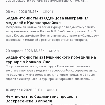
обмен веществ и облегчить самочувствие. О том, как
восстановиться после праздничных застолий, сообщил РИАМО
нутрициолог и тренер-партнер сети фитнес-клубов DDX
06 мая 2026 15:45
СПОРТ
Fitness Артем Опальницкий.
Бадминтонисты из Одинцова выиграли 17
медалей в Красноармейске
Межрегиональный юношеский турнир по бадминтону памяти
заслуженного тренера России Б. В. Глебовича прошел с 1 по 3
мая в Красноармейске. Воспитанники спортшколы «Одинцово»
завоевали 17 медалей в разных возрастных категориях,
сообщает пресс-служба администрации горокруга.
29 апреля 2026 18:22
СПОРТ
Бадминтонисты из Пушкинского победили на
турнире в Йошкар-Оле
Спортсмены из городского округа Пушкинский завоевали
золотые и призовые медали на всероссийских соревнованиях
по бадминтону «На земле мари», которые прошли с 23 по 26
апреля в Йошкар-Оле. В турнире юниорской и юношеской
серии Гран-при отличились воспитанники спортивной школы
«Красноармейск», сообщает пресс-служба администрации
10 апреля 2026 18:11
СПОРТ
горокруга.
Чемпионат по бадминтону прошел в
Воскресенске 8 апреля