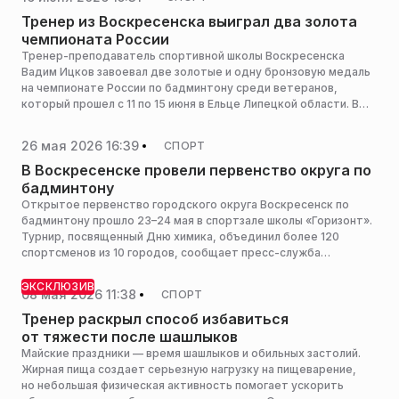
Тренер из Воскресенска выиграл два золота
чемпионата России
Тренер-преподаватель спортивной школы Воскресенска
Вадим Ицков завоевал две золотые и одну бронзовую медаль
на чемпионате России по бадминтону среди ветеранов,
который прошел с 11 по 15 июня в Ельце Липецкой области. В
турнире участвовали 224 спортсмена из 41 региона страны,
сообщает пресс-служба администрации горокруга.
26 мая 2026 16:39
СПОРТ
В Воскресенске провели первенство округа по
бадминтону
Открытое первенство городского округа Воскресенск по
бадминтону прошло 23–24 мая в спортзале школы «Горизонт».
Турнир, посвященный Дню химика, объединил более 120
спортсменов из 10 городов, сообщает пресс-служба
администрации горокруга.
ЭКСКЛЮЗИВ
08 мая 2026 11:38
СПОРТ
Тренер раскрыл способ избавиться
от тяжести после шашлыков
Майские праздники — время шашлыков и обильных застолий.
Жирная пища создает серьезную нагрузку на пищеварение,
но небольшая физическая активность помогает ускорить