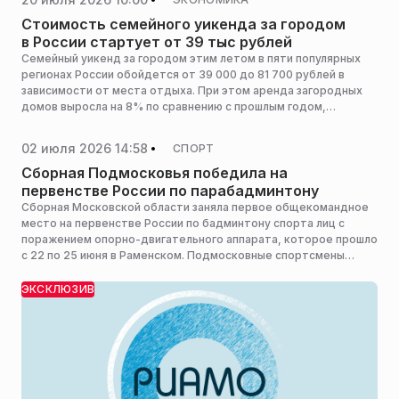
Стоимость семейного уикенда за городом
в России стартует от 39 тыс рублей
Семейный уикенд за городом этим летом в пяти популярных
регионах России обойдется от 39 000 до 81 700 рублей в
зависимости от места отдыха. При этом аренда загородных
домов выросла на 8% по сравнению с прошлым годом,
рассказали РИАМО эксперты «Авито Путешествий» и «Авито
Товаров».
02 июля 2026 14:58
СПОРТ
Сборная Подмосковья победила на
первенстве России по парабадминтону
Сборная Московской области заняла первое общекомандное
место на первенстве России по бадминтону спорта лиц с
поражением опорно-двигательного аппарата, которое прошло
с 22 по 25 июня в Раменском. Подмосковные спортсмены
завоевали семь золотых и две серебряные медали, сообщает
пресс-служба министерства физической культуры и спорта
ЭКСКЛЮЗИВ
Московской области.