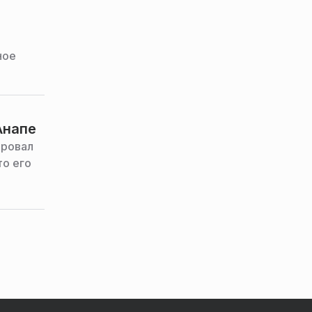
ное
Анапе
ировал
то его