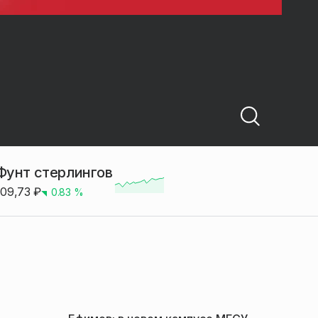
Фунт стерлингов
109,73
₽
0.83
%