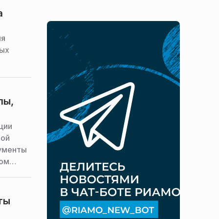
а
ия
ных
пы,
ции
ной
ументы
том
ты