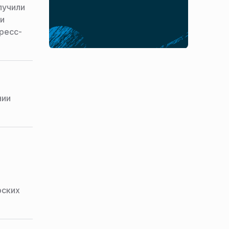
лучили
ии
ресс-
нии
рских