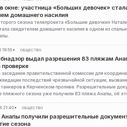
в окне: участница «Больших девочек» стал
лем домашнего насилия
второго сезона телепроекта «Большие девочки» Натал
тала свидетелем домашнего насилия в одном из спаль
апы.
 19:55
ОБЩЕСТВО
бнадзор выдал разрешения 83 пляжам Ана
а проверке
 заседание правительственной комиссии для координа
иквидации последствий чрезвычайной ситуации, вызван
танкеров в Керченском проливе. Разрешительные док
е пляжного сезона уже получили 83 пляжа Анапы, об э
 правительстве России.
6 21:40
ОБЩЕСТВО
 Анапы получили разрешительные докумен
тие сезона