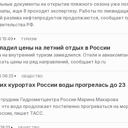
ьные документы на открытие пляжного сезона уже по
напы, еще 8 проходят экспертизу. Работы по ликвидац
й разлива нефтепродуктов продолжаются, сообщает п
вительства РФ.
 15:49
ТУРИЗМ
ладил цены на летний отдых в России
а на внутренний туризм замедлился. Отели и авиакомпа
жать цены на ряд направлений, сообщает kp.ru
 06:25
ОБЩЕСТВО
их курортах России воды прогрелась до 23
трудник Гидрометцентра России Марина Макарова
, что вода продолжает постепенно прогреваться на мо
оссии, пишет ТАСС.
18:01
ОБЩЕСТВО