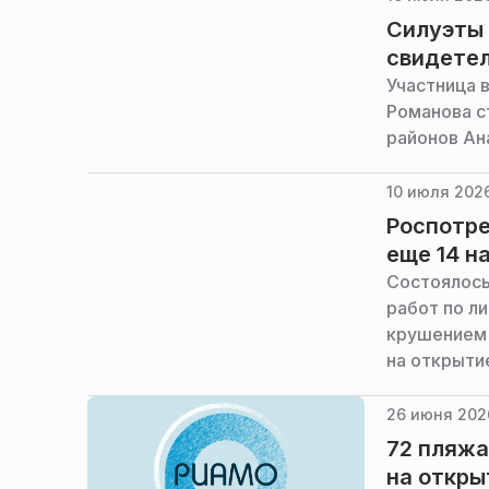
Силуэты 
свидете
Участница 
Романова с
районов Ан
10 июля 2026
Роспотре
еще 14 н
Состоялось
работ по л
крушением 
на открыти
сообщили в
26 июня 202
72 пляжа
на откры