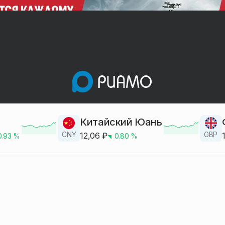
Китайский Юань
CNY
GBP
12,06
₽
0.93
%
0.80
%