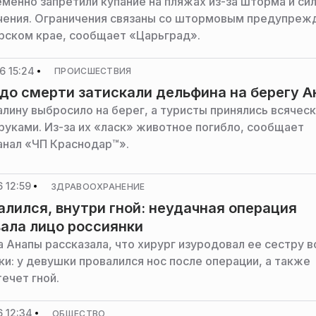
еменно запретили купание на пляжах из-за шторма и си
чения. Ограничения связаны со штормовым предупреж
рском крае, сообщает «Царьград».
6 15:24
ПРОИСШЕСТВИЯ
до смерти затискали дельфина на берегу 
алину выбросило на берег, а туристы принялись всячес
 руками. Из-за их «ласк» животное погибло, сообщает
анал «ЧП Краснодар™».
 12:59
ЗДРАВООХРАНЕНИЕ
алился, внутри гной: неудачная операция
ала лицо россиянки
 Анапы рассказала, что хирург изуродовал ее сестру в
ки: у девушки провалился нос после операции, а также
ечет гной.
 12:34
ОБЩЕСТВО