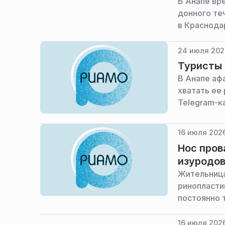
В Анапе вр
донного те
в Краснода
24 июля 202
Туристы 
В Анапе аф
хватать ее
Telegram-к
16 июля 2026
Нос пров
изуродов
Жительница
ринопласти
постоянно т
16 июля 2026