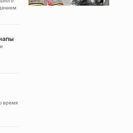
льного
дением
Анапы
ки
о время