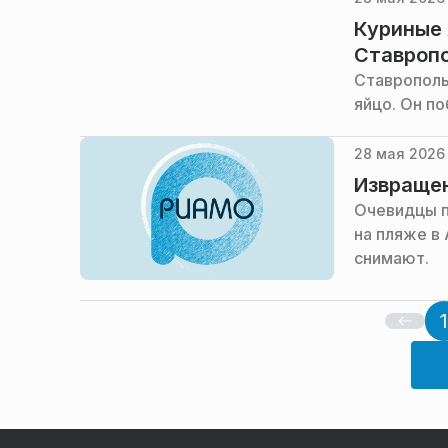
Куриные 
Ставропо
Ставрополь
яйцо. Он п
28 мая 2026 
Извращен
Очевидцы п
на пляже в
снимают.
1