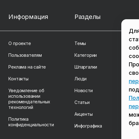
Информация
Разделы
Для
ста
О проекте
Темы
соб
Пользователям
Категории
coo
Про
Реклама на сайте
Шпаргалки
св
Контакты
Люди
пер
под
Уведомление об
Новости
использовании
Пол
рекомендательных
Статьи
пер
технологий
Акценты
мож
Политика
бра
конфиденциальности
Инфографика