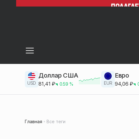
Доллар США
Евро
USD
EUR
81,41
₽
94,06
₽
0.59
%
Главная
Все теги