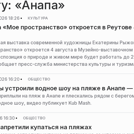
гу: «Анапа»
026 18:26
КУЛЬТУРА
 «Мое пространство» откроется в Реутове 
ая выставка современной художницы Екатерины Рыжо
ранство» откроется 4 августа в Музейно-выставочном
кспозиция о природе и живом мире будет работать до 
ообщает пресс-служба министерства культуры и туризм
 области.
026 16:20
ОБЩЕСТВО
 устроили водное шоу на пляже в Анапе —
риплыли на пляж в Анапе и плескались рядом с берего
одное шоу, видео публикует Kub Mash.
6 16:30
ОБЩЕСТВО
запретили купаться на пляжах