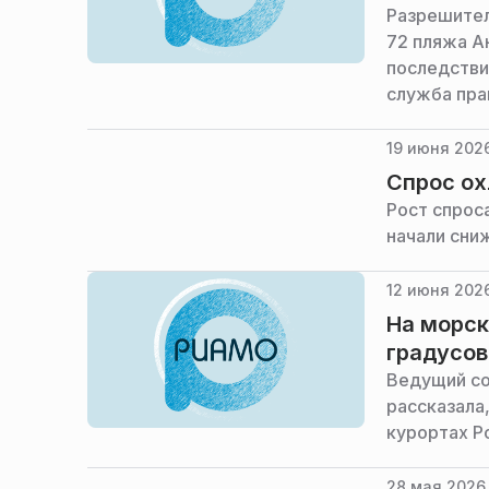
Разрешител
72 пляжа А
последстви
служба пра
19 июня 2026
Спрос ох
Рост спрос
начали сни
12 июня 2026
На морск
градусов
Ведущий со
рассказала
курортах Р
28 мая 2026 