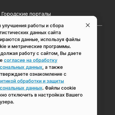
Городские порталы
 улучшения работы и сбора
тистических данных сайта
в Подольске
в Мытищах
ираются данные, используя файлы
в Реутове
в Балашихе
kie и метрические программы.
должая работу с сайтом, Вы даете
в Сергиевом Посаде
в Люберцах
ое
согласие на обработку
в Красногорске
в Королёве
сональных данных
, а также
тверждаете ознакомление с
в Домодедово
в Щёлково
итикой обработки и защиты
сональных данных
. Файлы cookie
но отключить в настройках Вашего
узера.