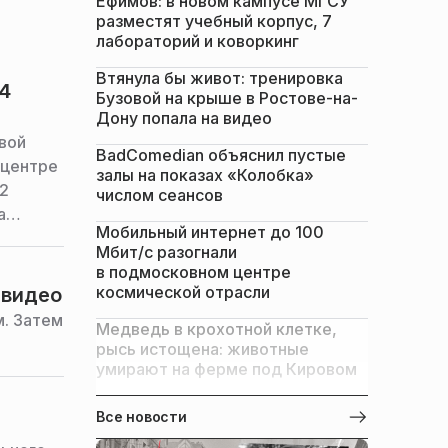
Ефимов: в новом кампусе МГСУ
разместят учебный корпус, 7
лабораторий и коворкинг
Втянула бы живот: тренировка
4
Бузовой на крыше в Ростове-на-
Дону попала на видео
вой
BadComedian объяснил пустые
 центре
залы на показах «Колобка»
22
числом сеансов
а
Мобильный интернет до 100
Мбит/с разогнали
в подмосковном центре
космической отрасли
 видео
м. Затем
Медведь в крохотной клетке,
рысь истощена: животные
умирают на ферме под Кировом
Все новости