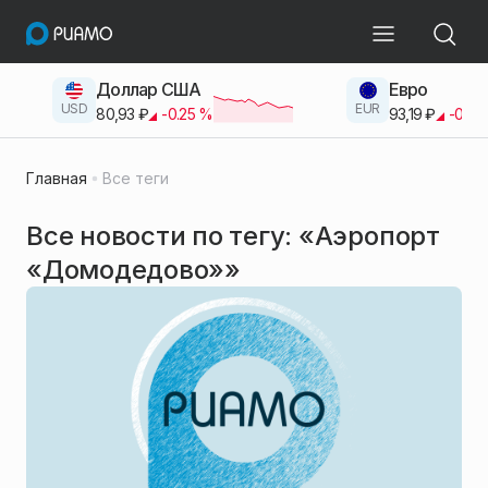
Доллар США
Евро
USD
EUR
80,93
₽
-0.25
%
93,19
₽
-0.42
Главная
Все теги
Все новости по тегу: «Аэропорт
«Домодедово»»