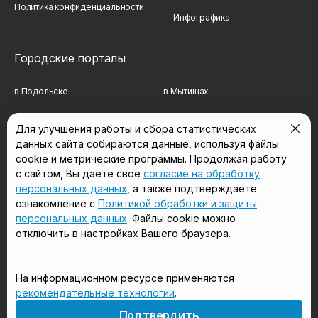
Политика конфиденциальности
Инфографика
Городские порталы
в Подольске
в Мытищах
в Реутове
в Балашихе
Для улучшения работы и сбора статистических
данных сайта собираются данные, используя файлы
в Сергиевом Посаде
в Люберцах
cookie и метрические программы. Продолжая работу
в Красногорске
в Королёве
с сайтом, Вы даете свое
согласие на обработку
персональных данных
, а также подтверждаете
в Домодедово
в Щёлково
ознакомление с
Политикой обработки и защиты
персональных данных
. Файлы cookie можно
отключить в настройках Вашего браузера.
Мы в соцсетях
На информационном ресурсе применяются
рекомендательные технологии
.
18+
Подтвердить