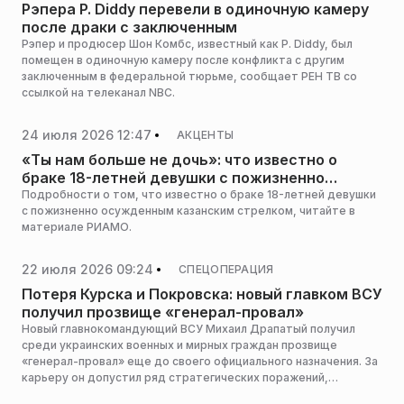
Рэпера P. Diddy перевели в одиночную камеру
после драки с заключенным
Рэпер и продюсер Шон Комбс, известный как P. Diddy, был
помещен в одиночную камеру после конфликта с другим
заключенным в федеральной тюрьме, сообщает РЕН ТВ со
ссылкой на телеканал NBC.
24 июля 2026 12:47
АКЦЕНТЫ
«Ты нам больше не дочь»: что известно о
браке 18-летней девушки с пожизненно
осужденным казанским стрелком
Подробности о том, что известно о браке 18-летней девушки
с пожизненно осужденным казанским стрелком, читайте в
материале РИАМО.
22 июля 2026 09:24
СПЕЦОПЕРАЦИЯ
Потеря Курска и Покровска: новый главком ВСУ
получил прозвище «генерал-провал»
Новый главнокомандующий ВСУ Михаил Драпатый получил
среди украинских военных и мирных граждан прозвище
«генерал-провал» еще до своего официального назначения. За
карьеру он допустил ряд стратегических поражений,
сообщает Mash.