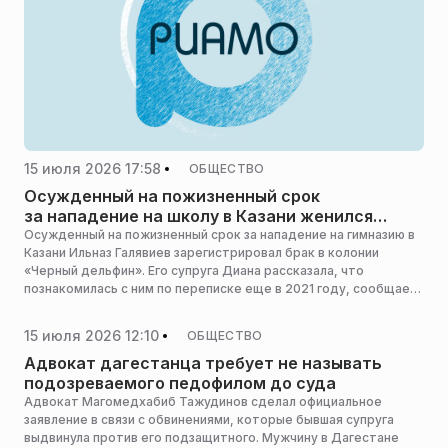
15 июля 2026 17:58
ОБЩЕСТВО
Осужденный на пожизненный срок
за нападение на школу в Казани женился
в колонии
Осужденный на пожизненный срок за нападение на гимназию в
Казани Ильназ Галявиев зарегистрировал брак в колонии
«Черный дельфин». Его супруга Диана рассказала, что
познакомилась с ним по переписке еще в 2021 году, сообщает
«Сайт MK.Ru».
15 июля 2026 12:10
ОБЩЕСТВО
Адвокат дагестанца требует не называть
подозреваемого педофилом до суда
Адвокат Магомедхабиб Тажудинов сделал официальное
заявление в связи с обвинениями, которые бывшая супруга
выдвинула против его подзащитного. Мужчину в Дагестане