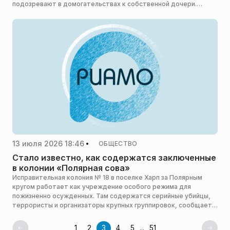
подозревают в домогательствах к собственной дочери.
Защитник настаивает, что приговора суда по этому делу еще
нет, и призывает не делать преждевременных выводов.
13 июля 2026 18:46
ОБЩЕСТВО
Стало известно, как содержатся заключенные
в колонии «Полярная сова»
Исправительная колония № 18 в поселке Харп за Полярным
кругом работает как учреждение особого режима для
пожизненно осужденных. Там содержатся серийные убийцы,
террористы и организаторы крупных группировок, сообщает
«Север-Пресс».
1
2
3
4
5
...
51