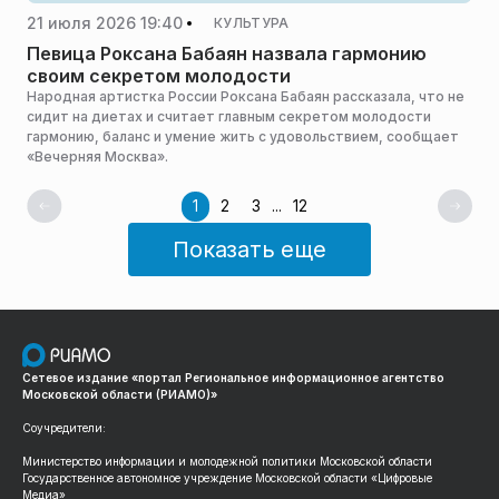
21 июля 2026 19:40
КУЛЬТУРА
Певица Роксана Бабаян назвала гармонию
своим секретом молодости
Народная артистка России Роксана Бабаян рассказала, что не
сидит на диетах и считает главным секретом молодости
гармонию, баланс и умение жить с удовольствием, сообщает
«Вечерняя Москва».
1
2
3
...
12
Показать еще
Сетевое издание «портал Региональное информационное агентство
Московской области (РИАМО)»
Соучредители:
Министерство информации и молодежной политики Московской области
Государственное автономное учреждение Московской области «Цифровые
Медиа»