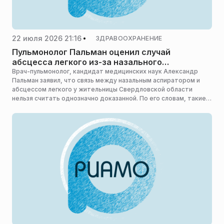
22 июля 2026 21:16
ЗДРАВООХРАНЕНИЕ
Пульмонолог Пальман оценил случай
абсцесса легкого из-за назального
аспиратора
Врач-пульмонолог, кандидат медицинских наук Александр
Пальман заявил, что связь между назальным аспиратором и
абсцессом легкого у жительницы Свердловской области
нельзя считать однозначно доказанной. По его словам, такие
случаи скорее связаны со стечением обстоятельств,
сообщает «Вечерняя Москва».