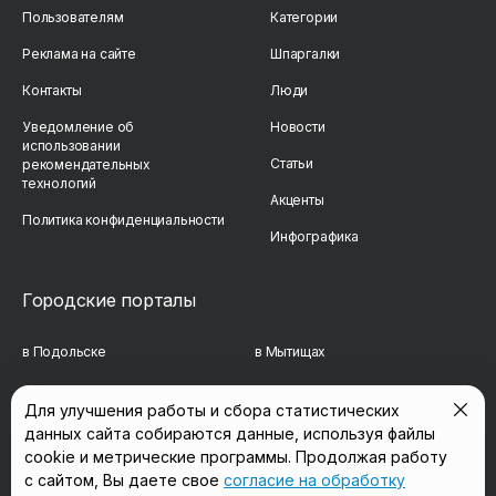
Пользователям
Категории
Реклама на сайте
Шпаргалки
Контакты
Люди
Уведомление об
Новости
использовании
Статьи
рекомендательных
технологий
Акценты
Политика конфиденциальности
Инфографика
Городские порталы
в Подольске
в Мытищах
в Реутове
в Балашихе
Для улучшения работы и сбора статистических
данных сайта собираются данные, используя файлы
в Сергиевом Посаде
в Люберцах
cookie и метрические программы. Продолжая работу
в Красногорске
в Королёве
с сайтом, Вы даете свое
согласие на обработку