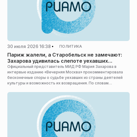
30 июля 2026 16:38
ПОЛИТИКА
Париж жалели, а Старобельск не замечают:
Захарова удивилась слепоте уехавших
артистов
Официальный представитель МИД РФ Мария Захарова в
интервью изданию «Вечерняя Москва» прокомментировала
бесконечные споры о судьбе уехавших из страны деятелей
культуры и возможность их возвращения. По словам
дипломата, государство не собирается устраивать
специальные кампании по зазыванию беглецов обратно.