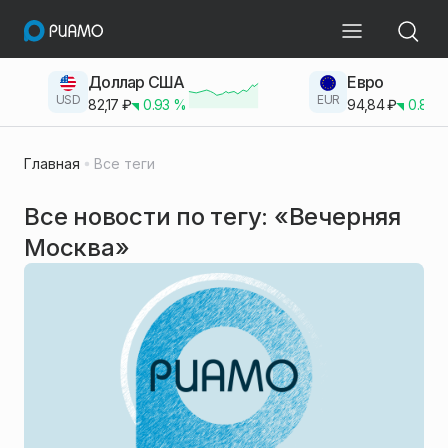
Доллар США
Евро
USD
EUR
82,17
₽
0.93
%
94,84
₽
0.83
Главная
Все теги
Все новости по тегу: «Вечерняя
Москва»