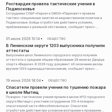
Росгвардия провела тактические учения в
Подмосковье
Сотрудники СОБР «Гюрза» и ОМОН «Пересвет» провели
тактико-специальные занятия на ведомственном полигоне в
Подмосковье. Бойцы отработали действия в условиях,
приближенных к реальной обстановке, сообщает пресс-
служба Росгвардии Московской области.
01 июля 2026 15:14
ОБЩЕСТВО
В Ленинском округе 1203 выпускника получили
аттестаты
Выпускники школ Ленинского городского округа получили
аттестаты о среднем общем образовании 28 июня во Дворце
спорта «Видное». В 2026 году документ об окончании школы
вручили 1203 одиннадцатиклассникам, сообщает пресс-
служба администрации горокруга.
19 июня 2026 18:04
ОБЩЕСТВО
Спасатели провели учения по тушению пожара
в школе Мытищ
Пожарно-тактические учения прошли в школе №12 городского
округа Мытищи с участием сотрудников 315-й пожарно-
спасательной части «Мособлпожспаса». Спасатели
отработали действия при условном возгорании и проверили