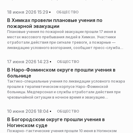
готовность к реагированию на ЧС в образовательном
учреждении, сообщает пресс-служба администрации
18 июня 2026 15:29
ОБЩЕСТВО
горокруга.
В Химках провели плановые учения по
пожарной эвакуации
Плановые учения по пожарной эвакуации прошли 17 июня в
местах массового пребывания людей в Химках. Участники
отработали действия при сигнале тревоги, а пожарные —
ликвидацию условного возгорания, сообщает пресс-служба
администрации горокруга.
17 июня 2026 14:23
ОБЩЕСТВО
В Наро-Фоминском округе прошли учения в
больнице
Тактико-специальные учения по ликвидации условного пожара
прошли в терапевтическом корпусе Наро-Фоминской
больницы. Медперсонал и службы отработали действия при
чрезвычайной ситуации в ночное время и эвакуацию
пациентов, сообщает пресс-служба администрации
горокруга.
10 июня 2026 18:04
ОБЩЕСТВО
В Богородском округе прошли учения в
Ногинском суде
Пожарно-тактические учения прошли 10 июня в Ногинском