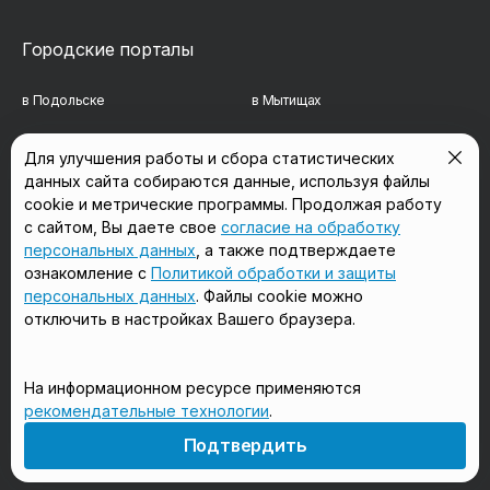
Городские порталы
в Подольске
в Мытищах
в Реутове
в Балашихе
Для улучшения работы и сбора статистических
данных сайта собираются данные, используя файлы
в Сергиевом Посаде
в Люберцах
cookie и метрические программы. Продолжая работу
в Красногорске
в Королёве
с сайтом, Вы даете свое
согласие на обработку
персональных данных
, а также подтверждаете
в Домодедово
в Щёлково
ознакомление с
Политикой обработки и защиты
персональных данных
. Файлы cookie можно
отключить в настройках Вашего браузера.
Мы в соцсетях
На информационном ресурсе применяются
рекомендательные технологии
.
18+
Подтвердить