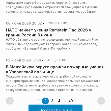
городском суде в Богородском округе. Спасатели и
сотрудники учреждения отработали эвакуацию и тушение
условного пожара в административном здании, сообщает
пресс-служба администрации горокруга.
08 июня 2026 20:02
ОБЩЕСТВО
НАТО начнет учения Ramstein Flag 2026 у
границ России 8 июня
НАТО объявило о военно-воздушных учениях Ramstein Flag
2026. В них задействуют 18 стран и более 200 самолетов,
сообщает «Вечерний Санкт-Петербург».
02 июня 2026 18:54
ОБЩЕСТВО
В Можайском округе прошли пожарные учения
в Уваровской больнице
Пожарно-тактические учения с отработкой сложного
сценария прошли 1 июня в Уваровской больнице Можайского
округа. Спасатели отработали тушение условного пожара,
эвакуацию пациентов и спасение коллеги из-под завала,
сообщает пресс-служба администрации горокруга.
1
2
3
4
...
149
Показать еще