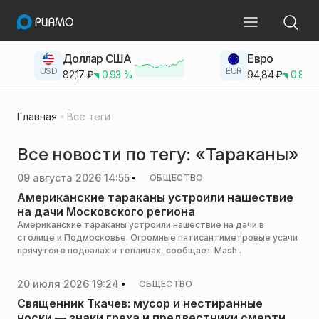
Доллар США
Евро
USD
EUR
82,17
₽
0.93
%
94,84
₽
0.83
Главная
Все теги
Все новости по тегу: «Тараканы»
09 августа 2026 14:55
ОБЩЕСТВО
Американские тараканы устроили нашествие
на дачи Московского региона
Американские тараканы устроили нашествие на дачи в
столице и Подмосковье. Огромные пятисантиметровые усачи
прячутся в подвалах и теплицах, сообщает Mash .
20 июля 2026 19:24
ОБЩЕСТВО
Священник Ткачев: мусор и нестиранные
носки — знаки греха и предвестники смерти