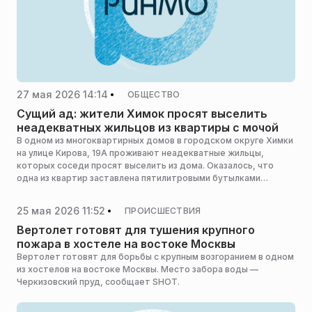
27 мая 2026 14:14
ОБЩЕСТВО
Сущий ад: жители Химок просят выселить
неадекватных жильцов из квартиры с мочой
В одном из многоквартирных домов в городском округе Химки
на улице Кирова, 19А проживают неадекватные жильцы,
которых соседи просят выселить из дома. Оказалось, что
одна из квартир заставлена пятилитровыми бутылками
с мочой, из-за чего в доме жутко пахнет, сообщает Telegram-
канал «Типичные Химки».
25 мая 2026 11:52
ПРОИСШЕСТВИЯ
Вертолет готовят для тушения крупного
пожара в хостеле на востоке Москвы
Вертолет готовят для борьбы с крупным возгоранием в одном
из хостелов на востоке Москвы. Место забора воды —
Черкизовский пруд, сообщает SHOT.