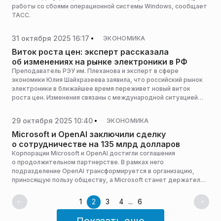
работы со сбоями операционной системы Windows, сообщает
ТАСС.
31 октября 2025 16:17
ЭКОНОМИКА
Виток роста цен: эксперт рассказала
об изменениях на рынке электроники в РФ
Преподаватель РЭУ им. Плеханова и эксперт в сфере
экономики Юлия Шайхразеева заявила, что российский рынок
электроники в ближайшее время переживет новый виток
роста цен. Изменения связаны с международной ситуацией
в этой отрасли, сообщает RuNews24.ru.
29 октября 2025 10:40
ЭКОНОМИКА
Microsoft и OpenAI заключили сделку
о сотрудничестве на 135 млрд долларов
Корпорации Microsoft и OpenAI достигли соглашения
о продолжительном партнерстве. В рамках него
подразделение OpenAI трансформируется в организацию,
приносящую пользу обществу, а Microsoft станет держателем
27% акций этой группы, которые оценены в 135 млрд
долларов, сообщает «Царьград».
1
2
3
4
...
6