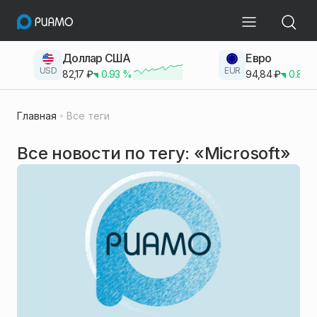
Доллар США
Евро
USD
EUR
82,17
₽
0.93
%
94,84
₽
0.83
Главная
Все теги
Все новости по тегу: «Microsoft»