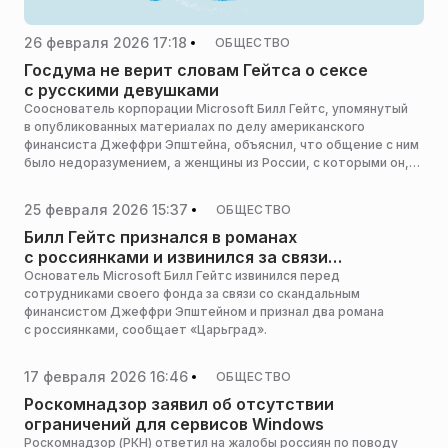
26 февраля 2026 17:18
ОБЩЕСТВО
Госдума не верит словам Гейтса о сексе
с русскими девушками
Сооснователь корпорации Microsoft Билл Гейтс, упомянутый
в опубликованных материалах по делу американского
финансиста Джеффри Эпштейна, объяснил, что общение с ним
было недоразумением, а женщины из России, с которыми он,
по слухам, не хранил верность супруге, к этой истории
не причастны. Член Госдумы Мария Бутина в комментарии для
25 февраля 2026 15:37
ОБЩЕСТВО
aif.ru высказала свое мнение о достоверности слов
американского предпринимателя.
Билл Гейтс признался в романах
с россиянками и извинился за связи
с Эпштейном
Основатель Microsoft Билл Гейтс извинился перед
сотрудниками своего фонда за связи со скандальным
финансистом Джеффри Эпштейном и признал два романа
с россиянками, сообщает «Царьград».
17 февраля 2026 16:46
ОБЩЕСТВО
Роскомнадзор заявил об отсутствии
ограничений для сервисов Windows
Роскомнадзор (РКН) ответил на жалобы россиян по поводу