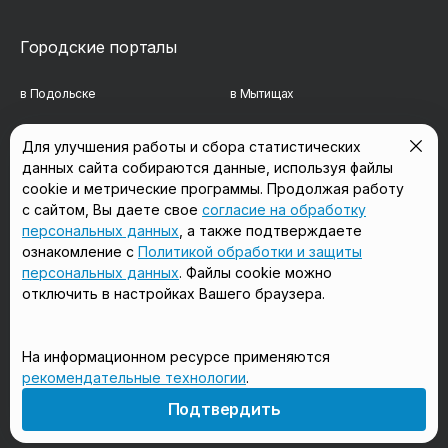
Городские порталы
в Подольске
в Мытищах
в Реутове
в Балашихе
Для улучшения работы и сбора статистических
данных сайта собираются данные, используя файлы
в Сергиевом Посаде
в Люберцах
cookie и метрические программы. Продолжая работу
в Красногорске
в Королёве
с сайтом, Вы даете свое
согласие на обработку
персональных данных
, а также подтверждаете
в Домодедово
в Щёлково
ознакомление с
Политикой обработки и защиты
персональных данных
. Файлы cookie можно
отключить в настройках Вашего браузера.
Мы в соцсетях
На информационном ресурсе применяются
рекомендательные технологии
.
18+
Подтвердить