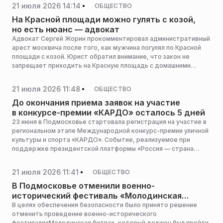
21 июля 2026 14:14
ОБЩЕСТВО
На Красной площади можно гулять с козой,
но есть нюанс — адвокат
Адвокат Сергей Жорин прокомментировал административный
арест москвича после того, как мужчина погулял по Красной
площади с козой. Юрист обратил внимание, что закон не
запрещает приходить на Красную площадь с домашними
животными. Однако, по его словам, наказание может грозить
не за питомца, а за мелкое хулиганство, сообщает NEWS.ru.
21 июля 2026 11:48
ОБЩЕСТВО
До окончания приема заявок на участие
в конкурсе-премии «КАРДО» осталось 5 дней
23 июня в Подмосковье стартовала регистрация на участие в
региональном этапе Международной конкурс-премии уличной
культуры и спорта «КАРДО». Событие, реализуемое при
поддержке президентской платформы «Россия — страна
возможностей», пройдет 30 августа в Мытищах.
Организатором этапа выступает Министерство информации и
21 июля 2026 11:41
ОБЩЕСТВО
молодежной политики Московской области при поддержке
администрации городского округа Мытищи, сообщила пресс-
В Подмосковье отменили военно-
служба министерства.
исторический фестиваль «Молодинская
битва»
В целях обеспечения безопасности было принято решение
отменить проведение военно-исторического
фестиваля«Молодинская битва», который должен был пройти