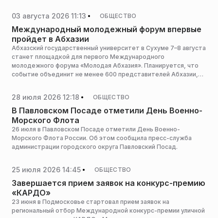
экологического проекта «СВЯЗЬ ПОКОЛЕНИЙ» и охватит всю
страну — от Калининграда до новых субъектов Российской
03 августа 2026 11:13
ОБЩЕСТВО
Федерации. Регистрация участников уже открыта на
официальной странице: https://fondblagovest.ru/fest, сообщили
Международный молодежный форум впервые
в Фонде.
пройдет в Абхазии
Абхазский государственный университет в Сухуме 7–8 августа
станет площадкой для первого Международного
молодежного форума «Молодая Абхазия». Планируется, что
событие объединит не менее 600 представителей Абхазии,
России и Южной Осетии. По сути, форум даст старт
перезагрузке одноименного общественного движения,
28 июля 2026 12:18
ОБЩЕСТВО
основанного еще в 2008 году, активность которого в
последнее время заметно снизилась, сообщает СМИ2.
В Павловском Посаде отметили День Военно-
Морского Флота
26 июля в Павловском Посаде отметили День Военно-
Морского Флота России. Об этом сообщила пресс-служба
администрации городского округа Павловский Посад.
25 июля 2026 14:45
ОБЩЕСТВО
Завершается прием заявок на конкурс-премию
«КАРДО»
23 июня в Подмосковье стартовал прием заявок на
региональный отбор Международной конкурс-премии уличной