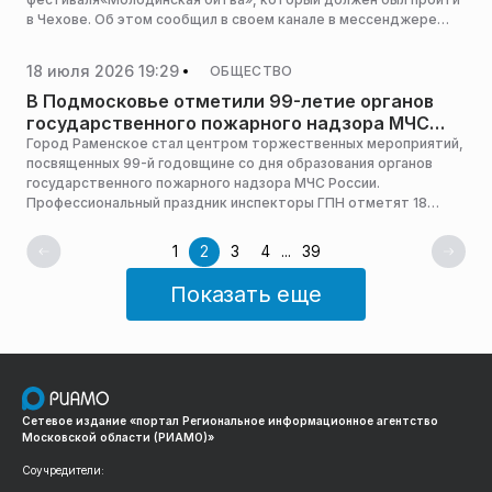
в Чехове. Об этом сообщил в своем канале в мессенджере
МАКС глава муниципального округа Чехов Михаил Собакин.
18 июля 2026 19:29
ОБЩЕСТВО
В Подмосковье отметили 99-летие органов
государственного пожарного надзора МЧС
России
Город Раменское стал центром торжественных мероприятий,
посвященных 99-й годовщине со дня образования органов
государственного пожарного надзора МЧС России.
Профессиональный праздник инспекторы ГПН отметят 18
июля, сообщила пресс-служба Главного управления МЧС
России по Московской области.
1
2
3
4
...
39
Показать еще
Сетевое издание «портал Региональное информационное агентство
Московской области (РИАМО)»
Соучредители: