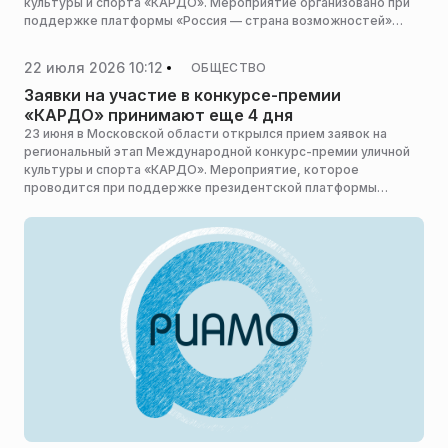
культуры и спорта «КАРДО». Мероприятие организовано при
поддержке платформы «Россия — страна возможностей»
(президентский проект) и пройдет 30 августа в Мытищах.
Ответственным за проведение этапа назначено
22 июля 2026 10:12
ОБЩЕСТВО
Министерство информации и молодежной политики
Московской области, а администрация городского округа
Заявки на участие в конкурсе-премии
Мытищи оказывает организационное содействие. Об этом
«КАРДО» принимают еще 4 дня
сообщили в пресс-службе ведомства.
23 июня в Московской области открылся прием заявок на
региональный этап Международной конкурс-премии уличной
культуры и спорта «КАРДО». Мероприятие, которое
проводится при поддержке президентской платформы
«Россия — страна возможностей», состоится 30 августа в
Мытищах. Организатором этапа выступает Министерства
информации и молодежной политики Подмосковья, а
содействие ему оказывает администрация городского округа
Мытищи, сообщила пресс-служба министерства.