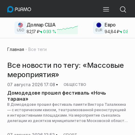
Доллар США
Евро
USD
EUR
82,17
₽
0.93
%
94,84
₽
0.83
Главная
Все теги
Все новости по тегу: «Массовые
мероприятия»
07 августа 2026 17:08
ОБЩЕСТВО
Домодедове прошел фестиваль «Ночь
тарана»
В Домодедове прошел фестиваль памяти Виктора Талалихина
— с историческим квизом, театрализованной реконструкцией
и интерактивными площадками. На мероприятие съехались
делегации из десятков муниципалитетов Московской области,
сообщила пресс-служба «Молодой Гвардии Единой России».
07 августа 2026 12:52
СПОРТ