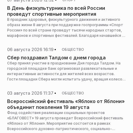
В День физкультурника по всей России
проведут спортивные мероприятия
В праздник здоровья, физкультурного движения и активного
образа жизни 8 августа при поддержке госпрограммы «Спорт
России» по всей стране проведут тысячи народных стартов,
марафонов и спортивных фестивалей. Благодаря начавшейся в
1939 году традиции миллионы россиян, для которых спорт
стал нормой жизни, объединятся, сообщили в АНО
06 августа 2026 16:19
ОБЩЕСТВО
«Национальные приоритеты».
Сбер поздравил Талдом с днем города
Сбер принял участие в праздновании Дня города Талдом. На
городской площадке банк организовал развлекательные и
интерактивные активности для жителей всех возрастов.
Гости площадки Сбера могли испытать удачу, вращая колесо
фортуны, выигрывая полезные промокоды и фирменные
стикерпаки. Для самых юных гостей работала зона аквагрима,
03 августа 2026 11:37
ОБЩЕСТВО
а любимец публики — СберКот — создавал праздничную
атмосферу для детей и взрослых.
Всероссийский фестиваль «Яблоко от Яблони»
объединит поколения 19 августа
Фонд содействия реализации социальных проектов
«БЛАГОВЕСТ» 19 августа проведет Всероссийский фестиваль
«Яблоко от Яблони». Мероприятие состоится в рамках
Всероссийского духовно-патриотического, социально-