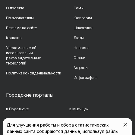
О проекте
Темы
Пользователям
Категории
Реклама на сайте
Шпаргалки
Контакты
Люди
Уведомление об
Новости
использовании
Статьи
рекомендательных
технологий
Акценты
Политика конфиденциальности
Инфографика
Городские порталы
в Подольске
в Мытищах
в Реутове
в Балашихе
Для улучшения работы и сбора статистических
данных сайта собираются данные, используя файлы
в Сергиевом Посаде
в Люберцах