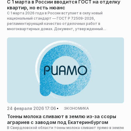
С 1 марта в России вводится ГОСТ на отделку
квартир, но есть нюанс
С 1 марта 2026 года в России вступает в силу новый
национальный стандарт — ГОСТ Р 72509-2026,
регламентирующий качество отделочных работ в
многоквартирных домах. Документ, утвержденный
Росстандартом 30 января, призван внести ясность в понятие
«хороший ремонт» и снизить число конфликтов между
дольщиками и девелоперами. Однако не стоит сильно
обольщаться, стандарт не является обязательным для всех,
заявила РИАМО адвокат, представитель ЖСК «Пархоменко»
Динара Алилова.
24 февраля 2026 17:06
ЭКОНОМИКА
Тонны молока сливают в землю из-за ссоры
аграриев с заводом под Екатеринбургом
В Свердловской области тонны молока сливают прямо в землю