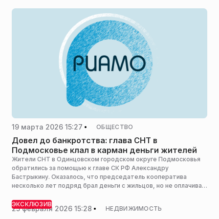
служба ГУ МЧС России по Забайкальскому краю.
19 марта 2026 15:27
ОБЩЕСТВО
Довел до банкротства: глава СНТ в
Подмосковье клал в карман деньги жителей
Жители СНТ в Одинцовском городском округе Подмосковья
обратились за помощью к главе СК РФ Александру
Бастрыкину. Оказалось, что председатель кооператива
несколько лет подряд брал деньги с жильцов, но не оплачивал
счета, а незаконно обогащался, сообщает Информационный
центр СК России.
ЭКСКЛЮЗИВ
25 февраля 2026 15:28
НЕДВИЖИМОСТЬ