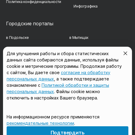
Политика конфиденциальности
Инфографика
Городские порталы
в Подольске
в Мытищах
в Реутове
в Балашихе
Для улучшения работы и сбора статистических
данных сайта собираются данные, используя файлы
в Сергиевом Посаде
в Люберцах
cookie и метрические программы. Продолжая работу
в Красногорске
в Королёве
с сайтом, Вы даете свое
согласие на обработку
персональных данных
, а также подтверждаете
в Домодедово
в Щёлково
ознакомление с
Политикой обработки и защиты
персональных данных
. Файлы cookie можно
отключить в настройках Вашего браузера.
Мы в соцсетях
На информационном ресурсе применяются
рекомендательные технологии
.
18+
Подтвердить