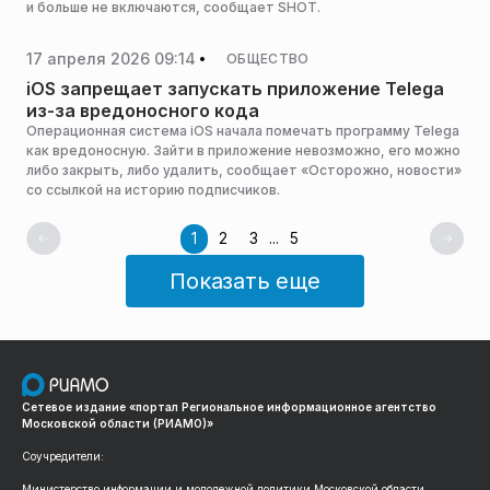
и больше не включаются, сообщает SHOT.
17 апреля 2026 09:14
ОБЩЕСТВО
iOS запрещает запускать приложение Telega
из-за вредоносного кода
Операционная система iOS начала помечать программу Telega
как вредоносную. Зайти в приложение невозможно, его можно
либо закрыть, либо удалить, сообщает «Осторожно, новости»
со ссылкой на историю подписчиков.
1
2
3
...
5
Показать еще
Сетевое издание «портал Региональное информационное агентство
Московской области (РИАМО)»
Соучредители:
Министерство информации и молодежной политики Московской области