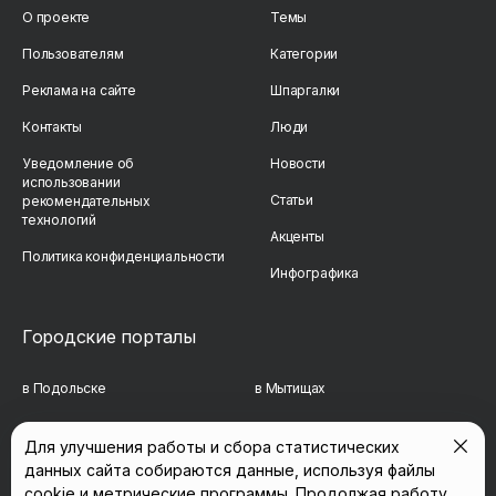
О проекте
Темы
Пользователям
Категории
Реклама на сайте
Шпаргалки
Контакты
Люди
Уведомление об
Новости
использовании
Статьи
рекомендательных
технологий
Акценты
Политика конфиденциальности
Инфографика
Городские порталы
в Подольске
в Мытищах
в Реутове
в Балашихе
Для улучшения работы и сбора статистических
данных сайта собираются данные, используя файлы
в Сергиевом Посаде
в Люберцах
cookie и метрические программы. Продолжая работу