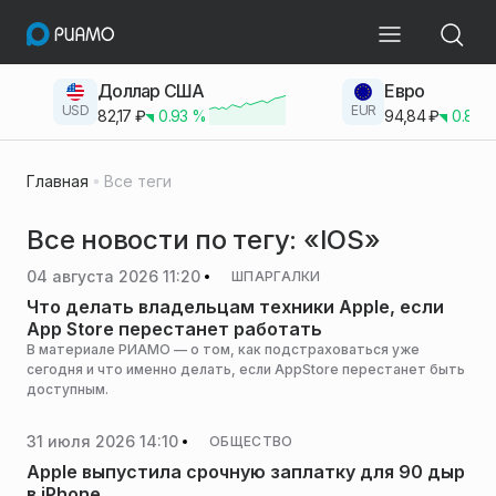
Доллар США
Евро
USD
EUR
82,17
₽
0.93
%
94,84
₽
0.83
Главная
Все теги
Все новости по тегу: «IOS»
04 августа 2026 11:20
ШПАРГАЛКИ
Что делать владельцам техники Apple, если
App Store перестанет работать
В материале РИАМО — о том, как подстраховаться уже
сегодня и что именно делать, если AppStore перестанет быть
доступным.
31 июля 2026 14:10
ОБЩЕСТВО
Apple выпустила срочную заплатку для 90 дыр
в iPhone