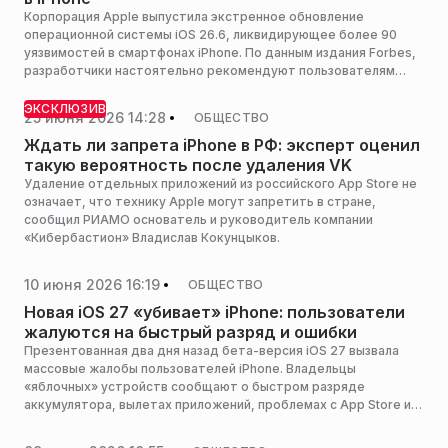
Корпорация Apple выпустила экстренное обновление
операционной системы iOS 26.6, ликвидирующее более 90
уязвимостей в смартфонах iPhone. По данным издания Forbes,
разработчики настоятельно рекомендуют пользователям
установить апдейт в кратчайшие сроки, поскольку
выявленные бреши в защите создают прямую угрозу кражи
ЭКСКЛЮЗИВ
25 июня 2026 14:28
ОБЩЕСТВО
конфиденциальных данных и паролей. Специалисты
подчеркивают критический характер сборки, несмотря на
Ждать ли запрета iPhone в РФ: эксперт оценил
отсутствие видимых визуальных изменений, сообщает
такую вероятность после удаления VK
«Царьград».
Удаление отдельных приложений из российского App Store не
означает, что технику Apple могут запретить в стране,
сообщил РИАМО основатель и руководитель компании
«Кибербастион» Владислав Кокунцыков.
10 июня 2026 16:19
ОБЩЕСТВО
Новая iOS 27 «убивает» iPhone: пользователи
жалуются на быстрый разряд и ошибки
Презентованная два дня назад бета-версия iOS 27 вызвала
массовые жалобы пользователей iPhone. Владельцы
«яблочных» устройств сообщают о быстром разряде
аккумулятора, вылетах приложений, проблемах с App Store и
некорректной работе новых ИИ-функций, сообщает SHOT.