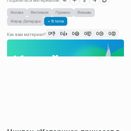
Поделиться материалом:
Москва
Фестивали
Пушкино
Фильмы
Жерар Депардье
+ 15 тегов
👎
👍
😄
🤯
😢
😡
0
0
0
0
0
0
Как вам материал?