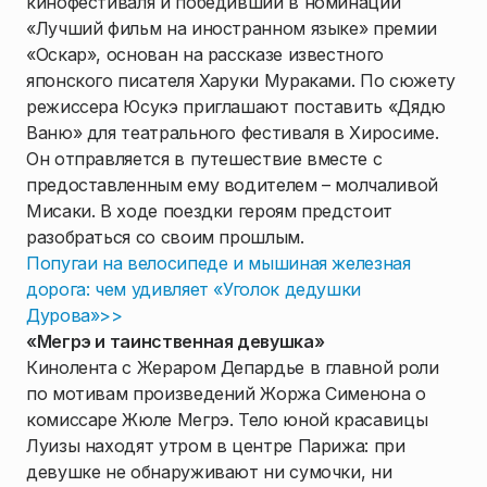
кинофестиваля и победивший в номинации
«Лучший фильм на иностранном языке» премии
«Оскар», основан на рассказе известного
японского писателя Харуки Мураками. По сюжету
режиссера Юсукэ приглашают поставить «Дядю
Ваню» для театрального фестиваля в Хиросиме.
Он отправляется в путешествие вместе с
предоставленным ему водителем – молчаливой
Мисаки. В ходе поездки героям предстоит
разобраться со своим прошлым.
Попугаи на велосипеде и мышиная железная
дорога: чем удивляет «Уголок дедушки
Дурова»>>
«Мегрэ и таинственная девушка»
Кинолента с Жераром Депардье в главной роли
по мотивам произведений Жоржа Сименона о
комиссаре Жюле Мегрэ. Тело юной красавицы
Луизы находят утром в центре Парижа: при
девушке не обнаруживают ни сумочки, ни