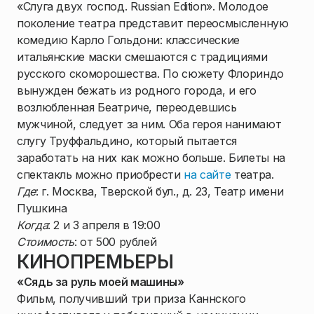
«Слуга двух господ. Russian Edition». Молодое
поколение театра представит переосмысленную
комедию Карло Гольдони: классические
итальянские маски смешаются с традициями
русского скоморошества. По сюжету Флориндо
вынужден бежать из родного города, и его
возлюбленная Беатриче, переодевшись
мужчиной, следует за ним. Оба героя нанимают
слугу Труффальдино, который пытается
заработать на них как можно больше. Билеты на
спектакль можно приобрести
на сайте
театра.
Где
: г. Москва, Тверской бул., д. 23, Театр имени
Пушкина
Когда
: 2 и 3 апреля в 19:00
Стоимость
: от 500 рублей
КИНОПРЕМЬЕРЫ
«Сядь за руль моей машины»
Фильм, получивший три приза Каннского