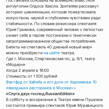
Постановка основана на всемирно известной
антиутопии Олдоса Хаксли. Зрителям расскажут
историю цивилизации, которая пожертвовала
искусством, наукой и глубокими чувствами ради
стабильности. По словам режиссера спектакля
Юрия Грымова, современный человек с легкостью
узнает себя в героях постановки о генетически
запрограммированном обществе потребления.
Билеты на спектакль «О дивный новый мир»
можно приобрести
на сайте
театра.
Где
: г. Москва, Спартаковская пл., д. 9/1, театр
«Модерн»
Когда
: 2 апреля в 18:00
Стоимость
: от 1 500 рублей
Фастфуд от Хабиба и хот‑доги от Харламова: 10
«звездных» ресторанов в Москве>>
1
/
5
«Слуга двух господ.
Russian
Edition
»
В субботу и воскресенье в Театре имени Пушкина
состоится премьера спектакля Юрия Муравицкого