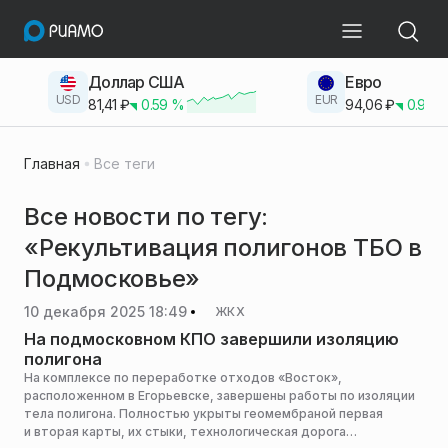
Доллар США
Евро
USD
EUR
81,41
₽
0.59
%
94,06
₽
0.93
Главная
Все теги
Все новости по тегу:
«Рекультивация полигонов ТБО в
Подмосковье»
10 декабря 2025 18:49
ЖКХ
На подмосковном КПО завершили изоляцию
полигона
На комплексе по переработке отходов «Восток»,
расположенном в Егорьевске, завершены работы по изоляции
тела полигона. Полностью укрыты геомембраной первая
и вторая карты, их стыки, технологическая дорога