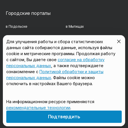
Городские порталы
в Подольске
в Мытищах
в Реутове
в Балашихе
Для улучшения работы и сбора статистических
данных сайта собираются данные, используя файлы
в Сергиевом Посаде
в Люберцах
cookie и метрические программы. Продолжая работу
в Красногорске
в Королёве
с сайтом, Вы даете свое
согласие на обработку
персональных данных
, а также подтверждаете
в Домодедово
в Щёлково
ознакомление с
Политикой обработки и защиты
персональных данных
. Файлы cookie можно
отключить в настройках Вашего браузера.
Мы в соцсетях
На информационном ресурсе применяются
рекомендательные технологии
.
18+
Подтвердить