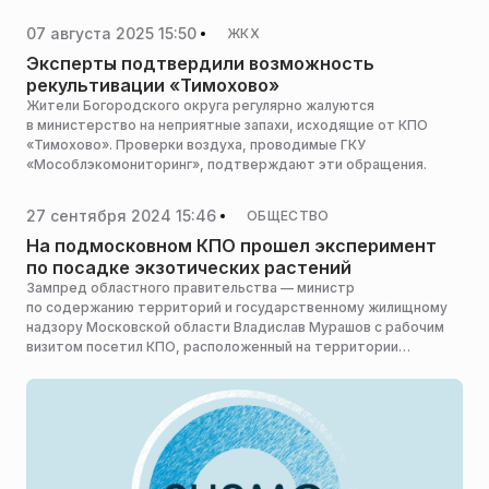
и дополнительные участки. Этот слой станет непреодолимым
барьером, предотвращающим проникновение атмосферных
07 августа 2025 15:50
ЖКХ
осадков в толщу отходов и исключающим распространение
запаха. Об этом сообщает пресс-служба Минчистоты региона.
Эксперты подтвердили возможность
рекультивации «Тимохово»
Жители Богородского округа регулярно жалуются
в министерство на неприятные запахи, исходящие от КПО
«Тимохово». Проверки воздуха, проводимые ГКУ
«Мособлэкомониторинг», подтверждают эти обращения.
27 сентября 2024 15:46
ОБЩЕСТВО
На подмосковном КПО прошел эксперимент
по посадке экзотических растений
Зампред областного правительства — министр
по содержанию территорий и государственному жилищному
надзору Московской области Владислав Мурашов с рабочим
визитом посетил КПО, расположенный на территории
городского округа Солнечногорск. В специально
оборудованной экспериментальной теплице в техногрунт
были высажены саженцы лаванды, манго и маракуйи, сообщает
пресс-служба министерства по содержанию территорий
и государственному жилищному надзору Подмосковья.